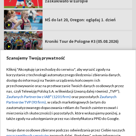
zaskakiwało w Europie
MŚ do lat 20, Oregon: oglądaj 1. dzień
Kroniki Tour de Pologne #3 (05.08.2026)
Szanujemy Twoją prywatność
Kliknij "Akceptuję i przechodzę do serwisu", aby wyrazić zgody na
korzystanie z technologii automatycznego śledzenia i zbierania danych,
TVP
dostęp do informacji na Twoim urządzeniu końcowym i ich
Abonament TVP
Regulamin TVP
przechowywanie oraz na przetwarzanie Twoich danych osobowych przez
nas, czyli Telewizję Polską S.A. w likwidacji (zwaną dalej również „TVP”),
Polityka prywatności
Sklep TVP
Zaufanych Partnerów z IAB* (1201 firm)
oraz pozostałych
Zaufanych
Partnerów TVP (93 firm)
, w celach marketingowych (w tym do
Biuro Reklamy
Moje zgody
zautomatyzowanego dopasowania reklam do Twoich zainteresowań i
mierzenia ich skuteczności) i pozostałych, które wskazujemy poniżej, a
Oferta Handlowa
Biuro reklamy
także zgody na udostępnianie przez nas identyfikatora PPID do Google.
Telegazeta ogłoszenia
Kontakt
Twoje dane osobowe zbierane podczas odwiedzania przez Ciebie naszych
Emisja w TVP
poszczególnych serwisów
zwanych dalej „Portalem”, w tym informacje