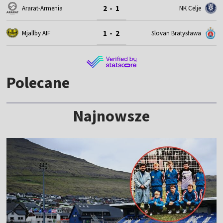
2 - 1
Ararat-Armenia
NK Celje
1 - 2
Mjallby AIF
Slovan Bratysława
Polecane
Najnowsze