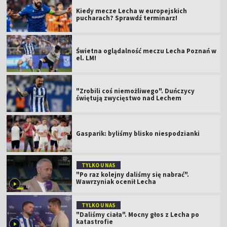
Kiedy mecze Lecha w europejskich
pucharach? Sprawdź terminarz!
Świetna oglądalność meczu Lecha Poznań w
el. LM!
"Zrobili coś niemożliwego". Duńczycy
świętują zwycięstwo nad Lechem
Gasparik: byliśmy blisko niespodzianki
TYLKO U NAS
"Po raz kolejny daliśmy się nabrać".
Wawrzyniak ocenił Lecha
TYLKO U NAS
"Daliśmy ciała". Mocny głos z Lecha po
katastrofie