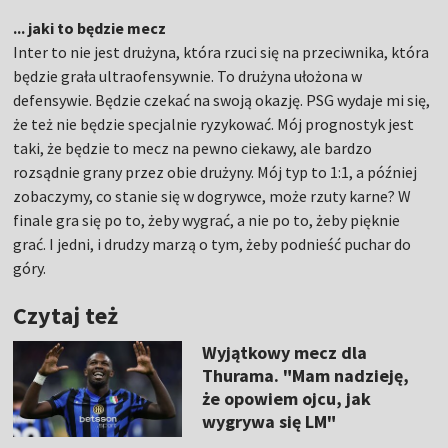
... jaki to będzie mecz
Inter to nie jest drużyna, która rzuci się na przeciwnika, która
będzie grała ultraofensywnie. To drużyna ułożona w
defensywie. Będzie czekać na swoją okazję. PSG wydaje mi się,
że też nie będzie specjalnie ryzykować. Mój prognostyk jest
taki, że będzie to mecz na pewno ciekawy, ale bardzo
rozsądnie grany przez obie drużyny. Mój typ to 1:1, a później
zobaczymy, co stanie się w dogrywce, może rzuty karne? W
finale gra się po to, żeby wygrać, a nie po to, żeby pięknie
grać. I jedni, i drudzy marzą o tym, żeby podnieść puchar do
góry.
Czytaj też
Wyjątkowy mecz dla
Thurama. "Mam nadzieję,
że opowiem ojcu, jak
wygrywa się LM"