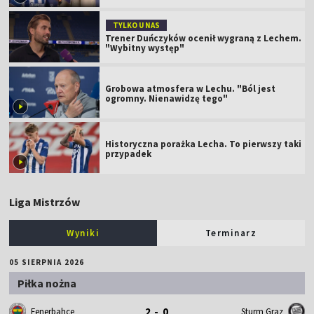
TYLKO U NAS
Trener Duńczyków ocenił wygraną z Lechem.
"Wybitny występ"
Grobowa atmosfera w Lechu. "Ból jest
ogromny. Nienawidzę tego"
Historyczna porażka Lecha. To pierwszy taki
przypadek
Liga Mistrzów
Wyniki
Terminarz
05 SIERPNIA 2026
Piłka nożna
2 - 0
Fenerbahce
Sturm Graz