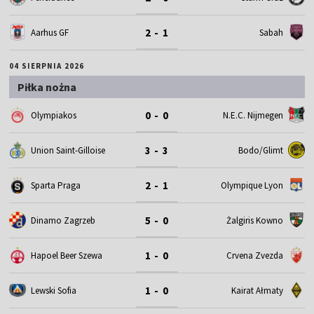
2 - 1
Aarhus GF
Sabah
04 SIERPNIA 2026
Piłka nożna
0 - 0
Olympiakos
N.E.C. Nijmegen
3 - 3
Union Saint-Gilloise
Bodo/Glimt
2 - 1
Sparta Praga
Olympique Lyon
5 - 0
Dinamo Zagrzeb
Żalgiris Kowno
1 - 0
Hapoel Beer Szewa
Crvena Zvezda
1 - 0
Lewski Sofia
Kairat Ałmaty