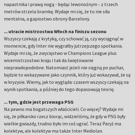
napastnika i prawą nogą - będąc lewonożnym - z trzech
metrów strzela bramkę. Wydaje mi się, że to nie siła
mentalna, a gapiostwo obrony Barcelony.
... utracie mistrzostwa Włoch na finiszu sezonu
Wszyscy czekają z krytyką, czy schować ją, czy wyciągnąć w
momencie, gdy Inter nie wygrałby jutrzejszego spotkania.
Wydaje mi się, że zwycięstwo w Champions League plus
wicemistrzostwo kraju i tak da świętowanie
nieprawdopodobne. Natomiast jeżeli nie sięgną po puchar,
będzie to wskazywane jako czynnik, który już wskazywał, że są
w kryzysie. Wiemy, jak to wygląda: czasem wszyscy czekają na
wynik spotkania, a później do tego dopasowują teorię.
... tym, gdzie jest przewaga PSG
Na pewno ma bogatszych właścicieli. Co więcej? Wydaje mi
się, że piłkarsko rzecz biorąc, widzieliśmy, że gdy w PSG były
wielkie gwiazdy, trudno było im coś ugrać. Teraz Paryż ma
kolektyw, ale kolektyw ma także Inter Mediolan.