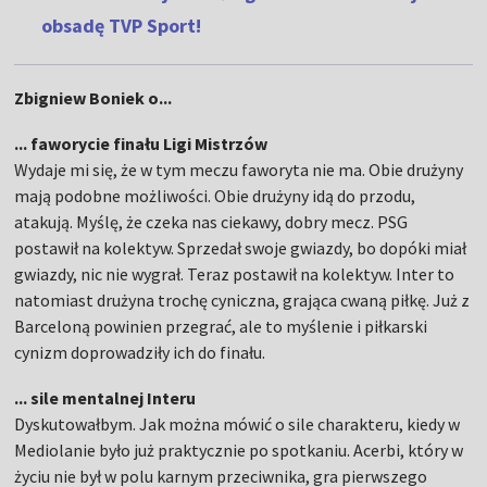
obsadę TVP Sport!
Zbigniew Boniek o...
... faworycie finału Ligi Mistrzów
Wydaje mi się, że w tym meczu faworyta nie ma. Obie drużyny
mają podobne możliwości. Obie drużyny idą do przodu,
atakują. Myślę, że czeka nas ciekawy, dobry mecz. PSG
postawił na kolektyw. Sprzedał swoje gwiazdy, bo dopóki miał
gwiazdy, nic nie wygrał. Teraz postawił na kolektyw. Inter to
natomiast drużyna trochę cyniczna, grająca cwaną piłkę. Już z
Barceloną powinien przegrać, ale to myślenie i piłkarski
cynizm doprowadziły ich do finału.
... sile mentalnej Interu
Dyskutowałbym. Jak można mówić o sile charakteru, kiedy w
Mediolanie było już praktycznie po spotkaniu. Acerbi, który w
życiu nie był w polu karnym przeciwnika, gra pierwszego