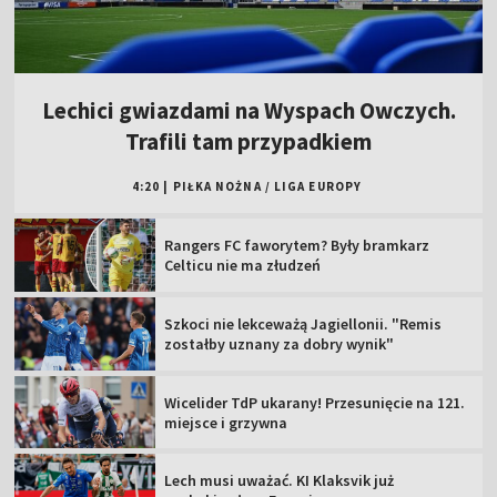
Lechici gwiazdami na Wyspach Owczych.
Trafili tam przypadkiem
4:20
|
PIŁKA NOŻNA
/
LIGA EUROPY
Rangers FC faworytem? Były bramkarz
Celticu nie ma złudzeń
Szkoci nie lekceważą Jagiellonii. "Remis
zostałby uznany za dobry wynik"
Wicelider TdP ukarany! Przesunięcie na 121.
miejsce i grzywna
Lech musi uważać. KI Klaksvik już