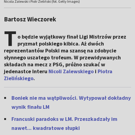
Nicola Zalewski i Piotr Zieliński (fot. Getty Images)
Bartosz Wieczorek
T
o będzie wyjątkowy finał Ligi Mistrzów przez
pryzmat polskiego kibica. Aż dwóch
reprezentantów Polski ma szansę na zdobycie
słynnego uszatego trofeum. W przewidywanych
składach na mecz z PSG, próżno szukać w
jedenastce Interu
Nicoli Zalewskiego
i
Piotra
Zielińskiego
.
Boniek nie ma wątpliwości. Wytypował dokładny
wynik finału LM
Francuski paradoks w LM. Przeszkadzały im
nawet... kwadratowe słupki