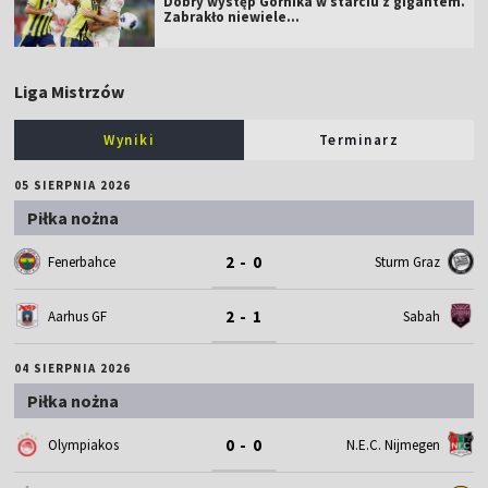
Dobry występ Górnika w starciu z gigantem.
Zabrakło niewiele...
Liga Mistrzów
Wyniki
Terminarz
05 SIERPNIA 2026
Piłka nożna
2 - 0
Fenerbahce
Sturm Graz
2 - 1
Aarhus GF
Sabah
04 SIERPNIA 2026
Piłka nożna
0 - 0
Olympiakos
N.E.C. Nijmegen