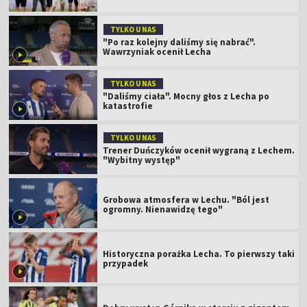
TYLKO U NAS
"Po raz kolejny daliśmy się nabrać".
Wawrzyniak ocenił Lecha
TYLKO U NAS
"Daliśmy ciała". Mocny głos z Lecha po
katastrofie
TYLKO U NAS
Trener Duńczyków ocenił wygraną z Lechem.
"Wybitny występ"
Grobowa atmosfera w Lechu. "Ból jest
ogromny. Nienawidzę tego"
Historyczna porażka Lecha. To pierwszy taki
przypadek