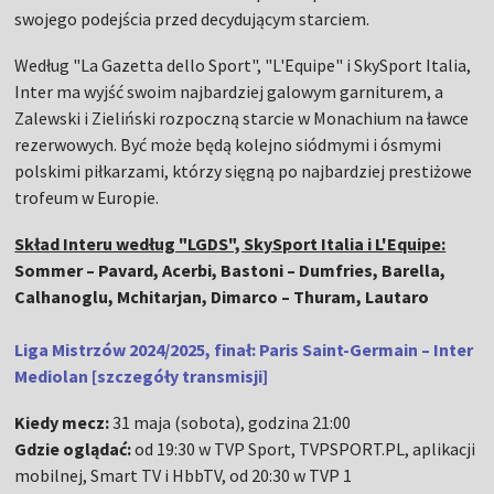
swojego podejścia przed decydującym starciem.
Według "La Gazetta dello Sport", "L'Equipe" i SkySport Italia,
Inter ma wyjść swoim najbardziej galowym garniturem, a
Zalewski i Zieliński rozpoczną starcie w Monachium na ławce
rezerwowych. Być może będą kolejno siódmymi i ósmymi
polskimi piłkarzami, którzy sięgną po najbardziej prestiżowe
trofeum w Europie.
Skład Interu według "LGDS", SkySport Italia i L'Equipe:
Sommer – Pavard, Acerbi, Bastoni – Dumfries, Barella,
Calhanoglu, Mchitarjan, Dimarco – Thuram, Lautaro
Liga Mistrzów 2024/2025, finał: Paris Saint-Germain – Inter
Mediolan [szczegóły transmisji]
Kiedy mecz:
31 maja (sobota), godzina 21:00
Gdzie oglądać:
od 19:30 w TVP Sport, TVPSPORT.PL, aplikacji
mobilnej, Smart TV i HbbTV, od 20:30 w TVP 1