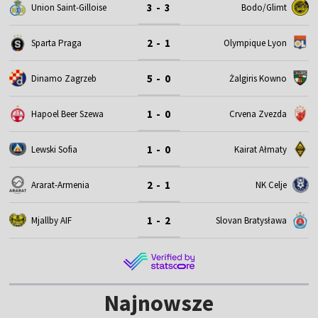
3 - 3
Union Saint-Gilloise
Bodo/Glimt
2 - 1
Sparta Praga
Olympique Lyon
5 - 0
Dinamo Zagrzeb
Żalgiris Kowno
1 - 0
Hapoel Beer Szewa
Crvena Zvezda
1 - 0
Lewski Sofia
Kairat Ałmaty
2 - 1
Ararat-Armenia
NK Celje
1 - 2
Mjallby AIF
Slovan Bratysława
Najnowsze