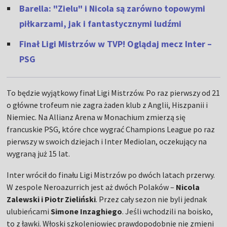
Barella: "Zielu" i Nicola są zarówno topowymi
piłkarzami, jak i fantastycznymi ludźmi
Finał Ligi Mistrzów w TVP! Oglądaj mecz Inter –
PSG
To będzie wyjątkowy finał Ligi Mistrzów. Po raz pierwszy od 21
o główne trofeum nie zagra żaden klub z Anglii, Hiszpanii i
Niemiec. Na Allianz Arena w Monachium zmierzą się
francuskie PSG, które chce wygrać Champions League po raz
pierwszy w swoich dziejach i Inter Mediolan, oczekujący na
wygraną już 15 lat.
Inter wrócił do finału Ligi Mistrzów po dwóch latach przerwy.
W zespole Neroazurrich jest aż dwóch Polaków –
Nicola
Zalewski i Piotr Zieliński
. Przez cały sezon nie byli jednak
ulubieńcami
Simone Inzaghiego
. Jeśli wchodzili na boisko,
to z ławki. Włoski szkoleniowiec prawdopodobnie nie zmieni