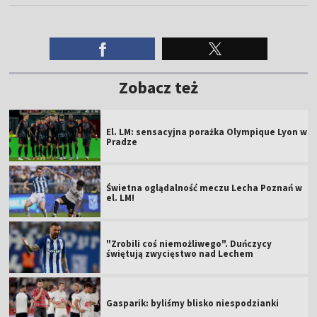
Zobacz też
El. LM: sensacyjna porażka Olympique Lyon w
Pradze
Świetna oglądalność meczu Lecha Poznań w
el. LM!
"Zrobili coś niemożliwego". Duńczycy
świętują zwycięstwo nad Lechem
Gasparik: byliśmy blisko niespodzianki