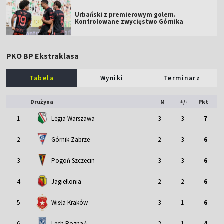
Urbański z premierowym golem.
Kontrolowane zwycięstwo Górnika
PKO BP Ekstraklasa
Tabela
Wyniki
Terminarz
Drużyna
M
+/-
Pkt
1
Legia Warszawa
3
3
7
2
Górnik Zabrze
2
3
6
3
Pogoń Szczecin
3
3
6
4
Jagiellonia
2
2
6
5
Wisła Kraków
3
1
6
6
Lech Poznań
2
1
4