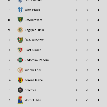
7
Wisła Płock
3
0
4
8
GKS Katowice
2
1
3
9
Zagłębie Lubin
2
0
3
Śląsk Wrocław
10
2
0
3
11
Piast Gliwice
2
-1
3
12
Radomiak Radom
3
-3
3
13
Widzew Łódź
2
0
2
14
Korona Kielce
2
-1
1
15
Cracovia
2
-2
1
Motor Lublin
16
3
-3
1