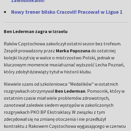
zawodnikami!'
Nowy trener blisko Cracovii! Pracował w Ligue 1
Ben Lederman zagra w Izraelu
Raków Częstochowa zakończył ostatni sezon bez trofeum.
Zespół prowadzony przez
Marka Papszuna
do ostatniej
kolejki liczył się w walce o mistrzostwo Polski, jednak w
kluczowym momencie musiał uznać wyższość Lecha Poznań,
który zdobył dziewiąty tytuł w historii klubu.
Niewiele szans od szkoleniowca "Medalików" w ostatnich
rozgrywkach otrzymywał
Ben Lederman
. Pomocnik, który w
ostatnim czasie miał wiele problemów zdrowotnych,
zanotował zaledwie siedem występów w zakończonych
rozgrywkach PKO BP Ekstraklasy. W związku z tym
zdecydował się na zmianę otoczenia i nie przedłużył
kontraktu z Rakowem Częstochowa wygasającego w czerwcu