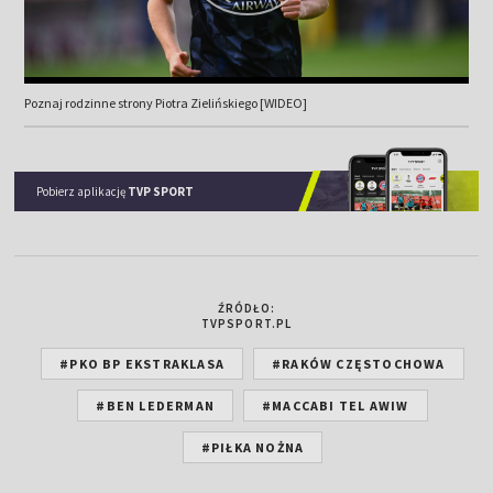
Poznaj rodzinne strony Piotra Zielińskiego [WIDEO]
Pobierz aplikację
TVP SPORT
ŹRÓDŁO:
TVPSPORT.PL
#PKO BP EKSTRAKLASA
#RAKÓW CZĘSTOCHOWA
#BEN LEDERMAN
#MACCABI TEL AWIW
#PIŁKA NOŻNA