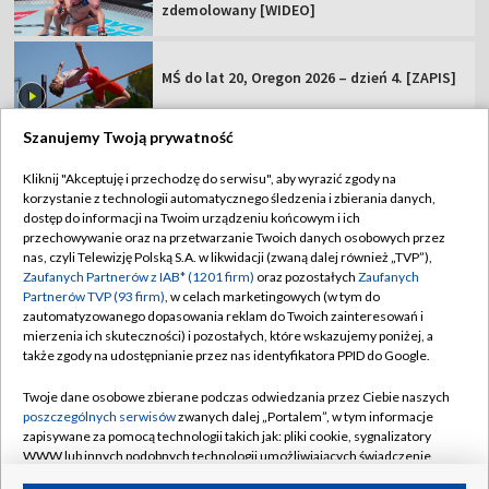
zdemolowany [WIDEO]
MŚ do lat 20, Oregon 2026 – dzień 4. [ZAPIS]
Szanujemy Twoją prywatność
Kliknij "Akceptuję i przechodzę do serwisu", aby wyrazić zgody na
korzystanie z technologii automatycznego śledzenia i zbierania danych,
TVP
dostęp do informacji na Twoim urządzeniu końcowym i ich
Abonament TVP
Regulamin TVP
przechowywanie oraz na przetwarzanie Twoich danych osobowych przez
nas, czyli Telewizję Polską S.A. w likwidacji (zwaną dalej również „TVP”),
Polityka prywatności
Sklep TVP
Zaufanych Partnerów z IAB* (1201 firm)
oraz pozostałych
Zaufanych
Partnerów TVP (93 firm)
, w celach marketingowych (w tym do
Biuro Reklamy
Moje zgody
zautomatyzowanego dopasowania reklam do Twoich zainteresowań i
mierzenia ich skuteczności) i pozostałych, które wskazujemy poniżej, a
Oferta Handlowa
Biuro reklamy
także zgody na udostępnianie przez nas identyfikatora PPID do Google.
Telegazeta ogłoszenia
Kontakt
Twoje dane osobowe zbierane podczas odwiedzania przez Ciebie naszych
Emisja w TVP
poszczególnych serwisów
zwanych dalej „Portalem”, w tym informacje
zapisywane za pomocą technologii takich jak: pliki cookie, sygnalizatory
Kanały
Rada Programowa
WWW lub innych podobnych technologii umożliwiających świadczenie
dopasowanych i bezpiecznych usług, personalizację treści oraz reklam,
Ogłoszenia przetargowe