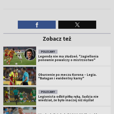
Zobacz też
POLECAMY
Legenda nie ma złudzeń. "Jagiellonia
ponownie powalczy o mistrzostwo"
Oburzenie po meczu Korona – Legia.
"Bałagan i ewidentny karny"
POLECAMY
Legionista odbił piłkę ręką. Sędzia nie
wiedział, że było inaczej niż myślał