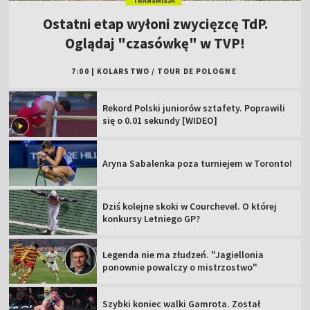
TRANSMISJA
Ostatni etap wyłoni zwycięzcę TdP.
Oglądaj "czasówkę" w TVP!
7:00
|
KOLARSTWO
/
TOUR DE POLOGNE
Rekord Polski juniorów sztafety. Poprawili
się o 0.01 sekundy [WIDEO]
Aryna Sabalenka poza turniejem w Toronto!
Dziś kolejne skoki w Courchevel. O której
konkursy Letniego GP?
Legenda nie ma złudzeń. "Jagiellonia
ponownie powalczy o mistrzostwo"
Szybki koniec walki Gamrota. Został