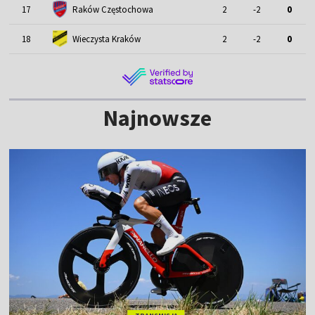
17
Raków Częstochowa
2
-2
0
18
Wieczysta Kraków
2
-2
0
Najnowsze