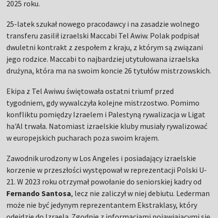
2025 roku.
25-latek szukał nowego pracodawcy i na zasadzie wolnego
transferu zasilił izraelski Maccabi Tel Awiw. Polak podpisał
dwuletni kontrakt z zespołem z kraju, z którym są związani
jego rodzice. Maccabi to najbardziej utytułowana izraelska
drużyna, która ma na swoim koncie 26 tytułów mistrzowskich.
Ekipa z Tel Awiwu świętowała ostatni triumf przed
tygodniem, gdy wywalczyła kolejne mistrzostwo. Pomimo
konfliktu pomiędzy Izraelem i Palestyną rywalizacja w Ligat
ha'Al trwała. Natomiast izraelskie kluby musiały rywalizować
w europejskich pucharach poza swoim krajem.
Zawodnik urodzony w Los Angeles i posiadający izraelskie
korzenie w przeszłości występował w reprezentacji Polski U-
21. W 2023 roku otrzymał powołanie do seniorskiej kadry od
Fernando Santosa
, lecz nie zaliczył w niej debiutu. Lederman
może nie być jedynym reprezentantem Ekstraklasy, który
odejdzie do Izraela. Zgodnie z informacjami pojawiającymi się