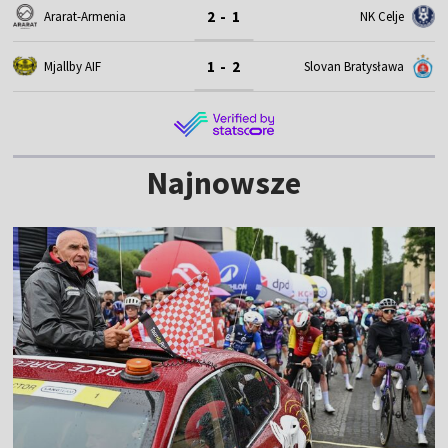
2 - 1
Ararat-Armenia
NK Celje
1 - 2
Mjallby AIF
Slovan Bratysława
Najnowsze