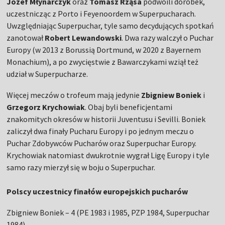
Józef Młynarczyk
oraz
Tomasz Rząsa
podwoili dorobek,
uczestnicząc z Porto i Feyenoordem w Superpucharach.
Uwzględniając Superpuchar, tyle samo decydujących spotkań
zanotował
Robert Lewandowski
. Dwa razy walczył o Puchar
Europy (w 2013 z Borussią Dortmund, w 2020 z Bayernem
Monachium), a po zwycięstwie z Bawarczykami wziął też
udział w Superpucharze.
Więcej meczów o trofeum mają jedynie
Zbigniew Boniek
i
Grzegorz Krychowiak
. Obaj byli beneficjentami
znakomitych okresów w historii Juventusu i Sevilli. Boniek
zaliczył dwa finały Pucharu Europy i po jednym meczu o
Puchar Zdobywców Pucharów oraz Superpuchar Europy.
Krychowiak natomiast dwukrotnie wygrał Ligę Europy i tyle
samo razy mierzył się w boju o Superpuchar.
Polscy uczestnicy finałów europejskich pucharów
Zbigniew Boniek – 4 (PE 1983 i 1985, PZP 1984, Superpuchar
1984)