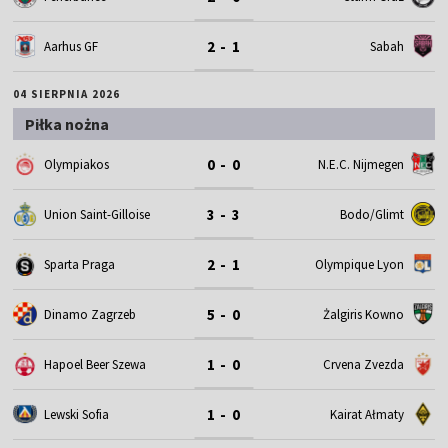
2 - 1
Aarhus GF
Sabah
04 SIERPNIA 2026
Piłka nożna
0 - 0
Olympiakos
N.E.C. Nijmegen
3 - 3
Union Saint-Gilloise
Bodo/Glimt
2 - 1
Sparta Praga
Olympique Lyon
5 - 0
Dinamo Zagrzeb
Żalgiris Kowno
1 - 0
Hapoel Beer Szewa
Crvena Zvezda
1 - 0
Lewski Sofia
Kairat Ałmaty