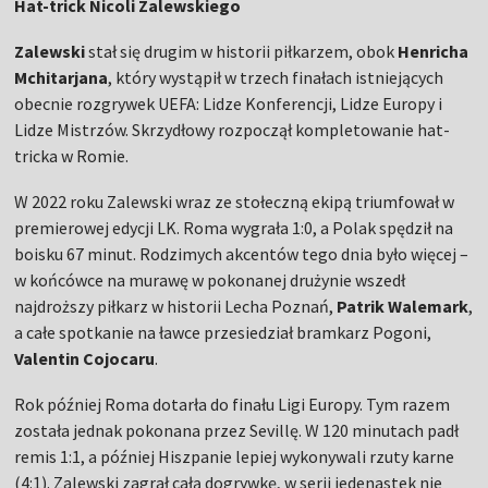
Hat-trick Nicoli Zalewskiego
Zalewski
stał się drugim w historii piłkarzem, obok
Henricha
Mchitarjana
, który wystąpił w trzech finałach istniejących
obecnie rozgrywek UEFA: Lidze Konferencji, Lidze Europy i
Lidze Mistrzów. Skrzydłowy rozpoczął kompletowanie hat-
tricka w Romie.
W 2022 roku Zalewski wraz ze stołeczną ekipą triumfował w
premierowej edycji LK. Roma wygrała 1:0, a Polak spędził na
boisku 67 minut. Rodzimych akcentów tego dnia było więcej –
w końcówce na murawę w pokonanej drużynie wszedł
najdroższy piłkarz w historii Lecha Poznań,
Patrik Walemark
,
a całe spotkanie na ławce przesiedział bramkarz Pogoni,
Valentin Cojocaru
.
Rok później Roma dotarła do finału Ligi Europy. Tym razem
została jednak pokonana przez Sevillę. W 120 minutach padł
remis 1:1, a później Hiszpanie lepiej wykonywali rzuty karne
(4:1). Zalewski zagrał całą dogrywkę, w serii jedenastek nie