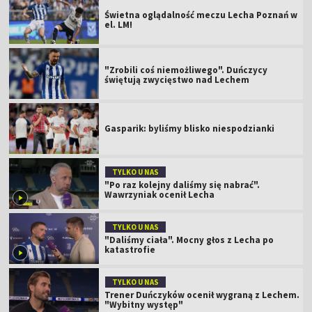
Świetna oglądalność meczu Lecha Poznań w
el. LM!
"Zrobili coś niemożliwego". Duńczycy
świętują zwycięstwo nad Lechem
Gasparik: byliśmy blisko niespodzianki
TYLKO U NAS
"Po raz kolejny daliśmy się nabrać".
Wawrzyniak ocenił Lecha
TYLKO U NAS
"Daliśmy ciała". Mocny głos z Lecha po
katastrofie
TYLKO U NAS
Trener Duńczyków ocenił wygraną z Lechem.
"Wybitny występ"