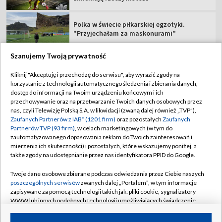
Polka w świecie piłkarskiej egzotyki.
"Przyjechałam za maskonurami"
Szanujemy Twoją prywatność
Kliknij "Akceptuję i przechodzę do serwisu", aby wyrazić zgody na
korzystanie z technologii automatycznego śledzenia i zbierania danych,
TVP
dostęp do informacji na Twoim urządzeniu końcowym i ich
Abonament TVP
Regulamin TVP
przechowywanie oraz na przetwarzanie Twoich danych osobowych przez
nas, czyli Telewizję Polską S.A. w likwidacji (zwaną dalej również „TVP”),
Polityka prywatności
Sklep TVP
Zaufanych Partnerów z IAB* (1201 firm)
oraz pozostałych
Zaufanych
Partnerów TVP (93 firm)
, w celach marketingowych (w tym do
Biuro Reklamy
Moje zgody
zautomatyzowanego dopasowania reklam do Twoich zainteresowań i
mierzenia ich skuteczności) i pozostałych, które wskazujemy poniżej, a
Oferta Handlowa
Biuro reklamy
także zgody na udostępnianie przez nas identyfikatora PPID do Google.
Telegazeta ogłoszenia
Kontakt
Twoje dane osobowe zbierane podczas odwiedzania przez Ciebie naszych
Emisja w TVP
poszczególnych serwisów
zwanych dalej „Portalem”, w tym informacje
zapisywane za pomocą technologii takich jak: pliki cookie, sygnalizatory
Kanały
Rada Programowa
WWW lub innych podobnych technologii umożliwiających świadczenie
dopasowanych i bezpiecznych usług, personalizację treści oraz reklam,
Ogłoszenia przetargowe
udostępnianie funkcji mediów społecznościowych oraz analizowanie
©2026 Telewizja Polska Spółka Akcyjna w likwidacji