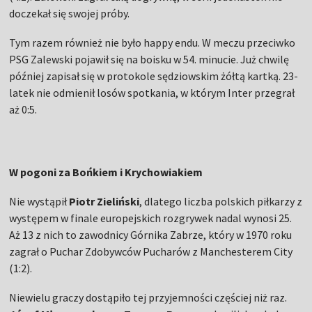
doczekał się swojej próby.
Tym razem również nie było happy endu. W meczu przeciwko
PSG Zalewski pojawił się na boisku w 54. minucie. Już chwilę
później zapisał się w protokole sędziowskim żółtą kartką. 23-
latek nie odmienił losów spotkania, w którym Inter przegrał
aż 0:5.
W pogoni za Bońkiem i Krychowiakiem
Nie wystąpił
Piotr Zieliński
, dlatego liczba polskich piłkarzy z
występem w finale europejskich rozgrywek nadal wynosi 25.
Aż 13 z nich to zawodnicy Górnika Zabrze, który w 1970 roku
zagrał o Puchar Zdobywców Pucharów z Manchesterem City
(1:2).
Niewielu graczy dostąpiło tej przyjemności częściej niż raz.