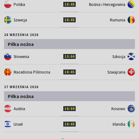
Polska
Bośnia i Hercegowina
18:45
Szwecja
Rumunia
18:45
26 WRZEŚNIA 2026
Piłka nożna
Słowenia
Szkocja
13:00
Macedonia Północna
Szwajcaria
18:45
27 WRZEŚNIA 2026
Piłka nożna
Austria
Kosowo
16:00
Izrael
Irlandia
18:45