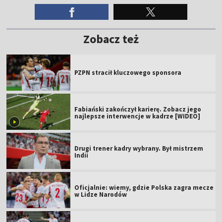
Zobacz też
PZPN stracił kluczowego sponsora
Fabiański zakończył karierę. Zobacz jego
najlepsze interwencje w kadrze [WIDEO]
Drugi trener kadry wybrany. Był mistrzem
Indii
Oficjalnie: wiemy, gdzie Polska zagra mecze
w Lidze Narodów