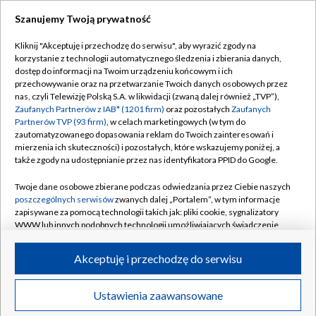
Szanujemy Twoją prywatność
Kliknij "Akceptuję i przechodzę do serwisu", aby wyrazić zgody na
korzystanie z technologii automatycznego śledzenia i zbierania danych,
TVP
dostęp do informacji na Twoim urządzeniu końcowym i ich
Abonament TVP
Regulamin TVP
przechowywanie oraz na przetwarzanie Twoich danych osobowych przez
nas, czyli Telewizję Polską S.A. w likwidacji (zwaną dalej również „TVP”),
Polityka prywatności
Sklep TVP
Zaufanych Partnerów z IAB* (1201 firm)
oraz pozostałych
Zaufanych
Partnerów TVP (93 firm)
, w celach marketingowych (w tym do
Biuro Reklamy
Moje zgody
zautomatyzowanego dopasowania reklam do Twoich zainteresowań i
mierzenia ich skuteczności) i pozostałych, które wskazujemy poniżej, a
Oferta Handlowa
Biuro reklamy
także zgody na udostępnianie przez nas identyfikatora PPID do Google.
Telegazeta ogłoszenia
Kontakt
Twoje dane osobowe zbierane podczas odwiedzania przez Ciebie naszych
Emisja w TVP
poszczególnych serwisów
zwanych dalej „Portalem”, w tym informacje
zapisywane za pomocą technologii takich jak: pliki cookie, sygnalizatory
Kanały
Rada Programowa
WWW lub innych podobnych technologii umożliwiających świadczenie
dopasowanych i bezpiecznych usług, personalizację treści oraz reklam,
Ogłoszenia przetargowe
udostępnianie funkcji mediów społecznościowych oraz analizowanie
©2026 Telewizja Polska Spółka Akcyjna w likwidacji
Akceptuję i przechodzę do serwisu
ruchu w Internecie.
Akademia Telewizyjna
Informacje o nadawcy
Twoje dane osobowe zbierane podczas odwiedzania przez Ciebie
Ustawienia zaawansowane
News
Transmisje
Wideo
Więcej
poszczególnych serwisów
na Portalu, takie jak adresy IP, identyfikatory
Centrum informacji TVP
Twoich urządzeń końcowych i identyfikatory plików cookie, informacje o