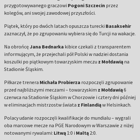
przygotowywanego graczowi
Pogoni Szczecin
przez
kolegów, ani swojej zawodowej przyszłości.
Piątek, który po dwóch latach opuszcza turecki
Basaksehir
zaznaczył, że po zgrupowaniu wybiera się do Turcji na wakacje.
Na obrońcę
Jana Bednarka
kibice czekali z transparentem
informującym, że przejechali pół Polski w nadziei dostania
koszulki po piątkowym towarzyskim meczu
z Mołdawią
na
Stadionie Śląskim.
Piłkarze trenera
Michała Probierza
rozpoczęli zgrupowanie
przed najbliższymi meczami – towarzyskim
z
Mołdawią
6
czerwca na Stadionie Śląskim w Chorzowie i cztery dni później
w eliminacjach mistrzostw świata
z
Finlandią
w Helsinkach.
Polacy udanie rozpoczęli kwalifikacje do mundialu – wygrali
oba marcowe mecze na PGE Narodowym w Warszawie z niżej
notowanymi rywalami:
Litwą
1:0 i
Maltą
2:0.