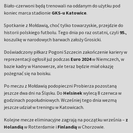
Biało-czerwoni będą trenowali na oddanym do użytku pod
koniec marca stadionie
GKS-u Katowice
.
Spotkanie z Mołdawią, choć tylko towarzyskie, przejdzie do
historii polskiego futbolu. Tego dnia po raz ostatni, czyli
95.
,
koszulkę w narodowych barwach założy Grosicki.
Doświadczony piłkarz Pogoni Szczecin zakończenie kariery w
reprezentacji ogłosił już podczas
Euro 2024
w Niemczech, w
bazie kadry w Hanowerze, ale teraz będzie miał okazję
pożegnać się na boisku.
Po meczu z Mołdawią podopieczni Probierza pozostaną
jeszcze dwa dni na Śląsku. Do
Helsinek
wylecą 8 czerwca w
godzinach popołudniowych. Wcześniej tego dnia wezmą
jeszcze udział w treningu w Katowicach.
Kolejne mecze eliminacyjne zagrają na początku września –
z
Holandią
w Rotterdamie i
Finlandią
w Chorzowie.