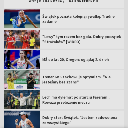
4:37
|
PIŁKA NOŻNA
/
LIGA KONFERENCJI
Świątek poznała kolejną rywalkę. Trudne
zadanie
"Lewy" tym razem bez gola. Dobry początek
"Strażaków" [WIDEO]
MŚ do lat 20, Oregon: oglądaj 2. dzień
Trener GKS zachowuje optymizm. "Nie
jesteśmy bez szans"
Lech ma dylemat po starciu Farerami.
Roważa przełożenie meczu
Dobry start Świątek. "Jestem zadowolona
ze wszystkiego"