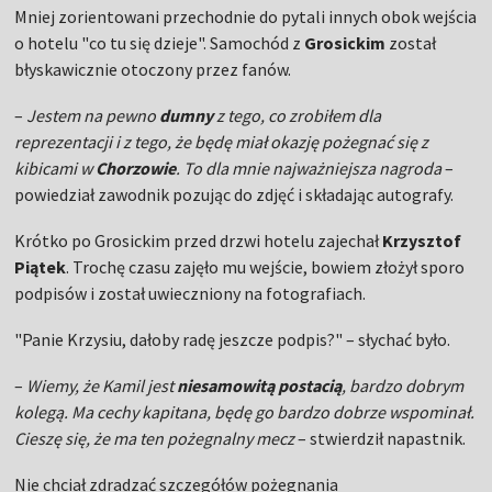
Mniej zorientowani przechodnie do pytali innych obok wejścia
o hotelu "co tu się dzieje". Samochód z
Grosickim
został
błyskawicznie otoczony przez fanów.
–
Jestem na pewno
dumny
z tego, co zrobiłem dla
reprezentacji i z tego, że będę miał okazję pożegnać się z
kibicami w
Chorzowie
. To dla mnie najważniejsza nagroda
–
powiedział zawodnik pozując do zdjęć i składając autografy.
Krótko po Grosickim przed drzwi hotelu zajechał
Krzysztof
Piątek
. Trochę czasu zajęło mu wejście, bowiem złożył sporo
podpisów i został uwieczniony na fotografiach.
"Panie Krzysiu, dałoby radę jeszcze podpis?" – słychać było.
–
Wiemy, że Kamil jest
niesamowitą postacią
, bardzo dobrym
kolegą. Ma cechy kapitana, będę go bardzo dobrze wspominał.
Cieszę się, że ma ten pożegnalny mecz
– stwierdził napastnik.
Nie chciał zdradzać szczegółów pożegnania