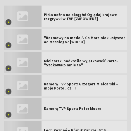
Piłka nożna na okrągło! Oglądaj krajowe
rozgrywki w TVP [ZAPOWIEDŹ]
"Rozmowy na medal". Co Marciniak usłyszał
od Messiego? [WIDEO]
Mielcarski podkreśla wyjątkowość Porto.
"Szokowało mnie to"
Kamerą TVP Sport: Grzegorz Mielcarski –
moje Porto , cz. II
Kamerą TVP Sport: Peter Moore
Lech Poznań – Górnik Zabrze. STS