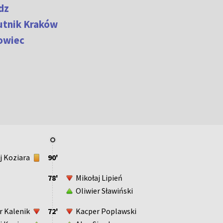
dz
utnik Kraków
owiec
j Koziara
90'
78'
Mikołaj Lipień
Oliwier Sławiński
r Kalenik
72'
Kacper Poplawski