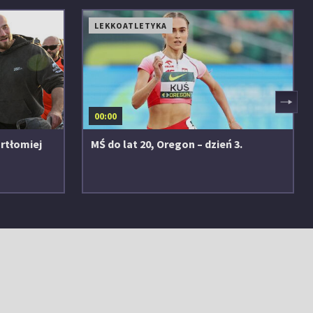
LEKKOATLETYKA
▶
00:00
rtłomiej
MŚ do lat 20, Oregon – dzień 3.