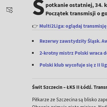
S
potkanie ostatniej, 34. k
Początek transmisji o go
👉
Multi2Liga: oglądaj transmisję
Rezerwy zawstydziły Śląsk. Aw
2-krotny mistrz Polski wraca do
Polski klub wycofuje się z II lig
Świt Szczecin – ŁKS II Łódź. Tran
Piłkarze ze Szczecina są blisko zap