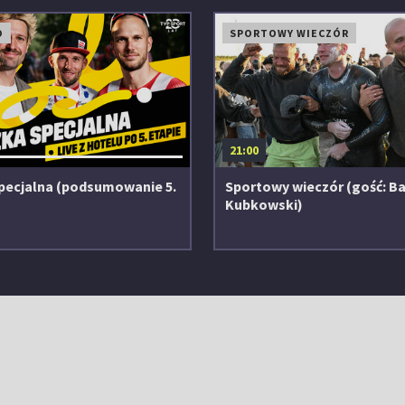
O
SPORTOWY WIECZÓR
21:00
pecjalna (podsumowanie 5.
Sportowy wieczór (gość: Ba
)
Kubkowski)