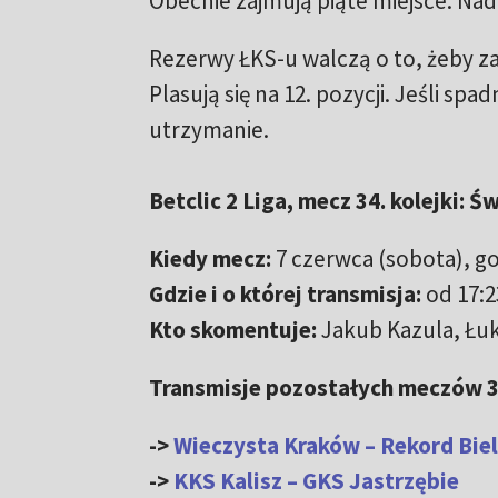
Obecnie zajmują piąte miejsce. N
Rezerwy ŁKS-u walczą o to, żeby 
Plasują się na 12. pozycji. Jeśli sp
utrzymanie.
Betclic 2 Liga, mecz 34. kolejki: Ś
Kiedy mecz:
7 czerwca (sobota), go
Gdzie i o której transmisja:
od 17:2
Kto skomentuje:
Jakub Kazula, Łu
Transmisje pozostałych meczów 34.
->
Wieczysta Kraków – Rekord Biel
->
KKS Kalisz – GKS Jastrzębie