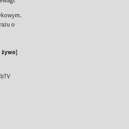
ewagi.
ywkowym.
rażu o
a żywo]
bbTV