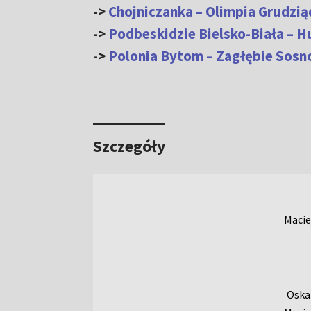
->
Chojniczanka – Olimpia Grudzią
->
Podbeskidzie Bielsko-Biała – H
->
Polonia Bytom – Zagłębie Sosn
Szczegóły
Macie
Oska