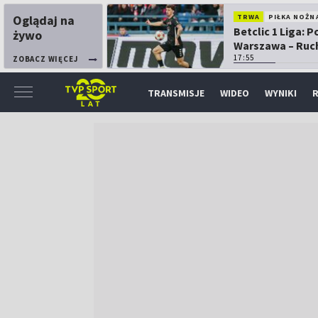
Oglądaj na
TRWA
PIŁKA NOŻN
Betclic 1 Liga: P
żywo
Warszawa – Ruc
Chorzów
17:55
ZOBACZ WIĘCEJ
TRANSMISJE
WIDEO
WYNIKI
R