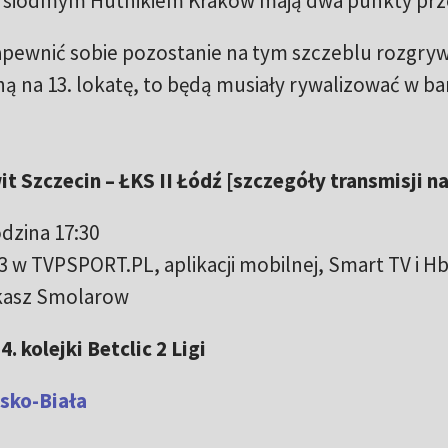
ad siódmym Hutnikiem Kraków mają dwa punkty prz
zapewnić sobie pozostanie na tym szczeblu rozgr
adną na 13. lokatę, to będą musiały rywalizować w ba
wit Szczecin – ŁKS II Łódź [szczegóły transmisji n
dzina 17:30
3 w TVPSPORT.PL, aplikacji mobilnej, Smart TV i H
kasz Smolarow
 kolejki Betclic 2 Ligi
sko-Biała