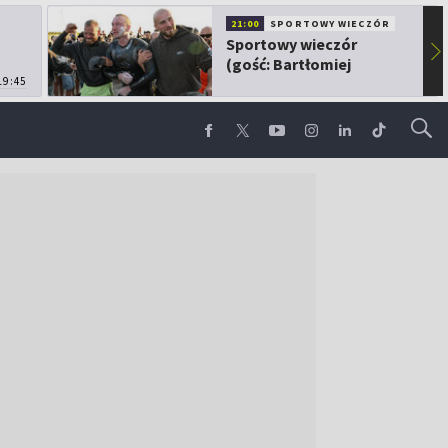
21:00
SPORTOWY WIECZÓR
Sportowy wieczór
▶
(gość: Bartłomiej
19:45
Kubkowski)