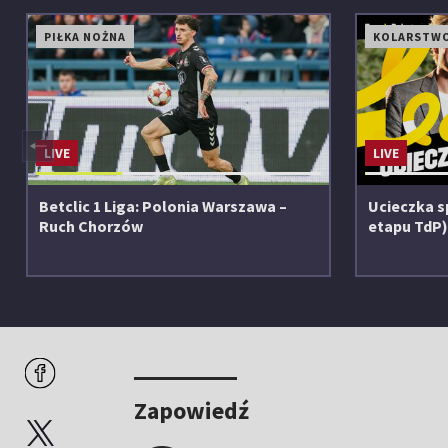
PIŁKA NOŻNA
KOLARSTW
◀
LIVE
LIVE
Betclic 1 Liga: Polonia Warszawa –
Ucieczka s
Ruch Chorzów
etapu TdP
Zapowiedź