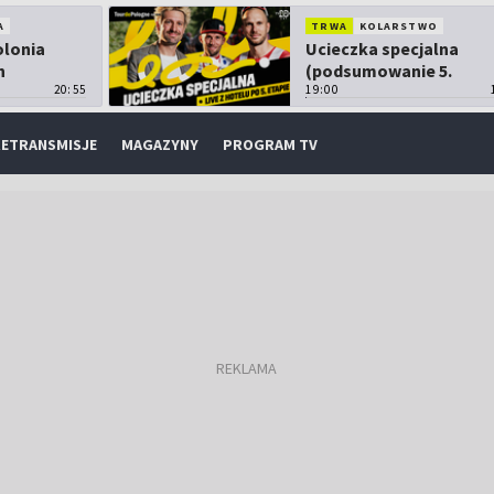
A
TRWA
KOLARSTWO
olonia
Ucieczka specjalna
h
(podsumowanie 5.
20:55
etapu TdP)
19:00
ETRANSMISJE
MAGAZYNY
PROGRAM TV