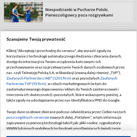
Niespodzianki w Pucharze Polski.
Pierwszoligowcy poza rozgrywkami
Szanujemy Twoją prywatność
TVP
Kliknij "Akceptuję i przechodzę do serwisu", aby wyrazić zgody na
korzystanie z technologii automatycznego śledzenia i zbierania danych,
Abonament TVP
Regulamin TVP
dostęp do informacji na Twoim urządzeniu końcowym i ich
Polityka prywatności
Sklep TVP
przechowywanie oraz na przetwarzanie Twoich danych osobowych przez
nas, czyli Telewizję Polską S.A. w likwidacji (zwaną dalej również „TVP”),
Biuro Reklamy
Moje zgody
Zaufanych Partnerów z IAB* (1201 firm)
oraz pozostałych
Zaufanych
Partnerów TVP (93 firm)
, w celach marketingowych (w tym do
Oferta Handlowa
Biuro reklamy
zautomatyzowanego dopasowania reklam do Twoich zainteresowań i
mierzenia ich skuteczności) i pozostałych, które wskazujemy poniżej, a
Telegazeta ogłoszenia
Kontakt
także zgody na udostępnianie przez nas identyfikatora PPID do Google.
Emisja w TVP
Twoje dane osobowe zbierane podczas odwiedzania przez Ciebie naszych
Kanały
Rada Programowa
poszczególnych serwisów
zwanych dalej „Portalem”, w tym informacje
zapisywane za pomocą technologii takich jak: pliki cookie, sygnalizatory
Ogłoszenia przetargowe
WWW lub innych podobnych technologii umożliwiających świadczenie
©2026 Telewizja Polska Spółka Akcyjna w likwidacji
dopasowanych i bezpiecznych usług, personalizację treści oraz reklam,
Akademia Telewizyjna