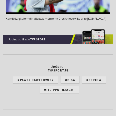
Kamil dziękujemy! Najlepsze momenty Grosickiego w kadrze [KOMPILACJA]
Pobierz aplikację
TVP SPORT
ŹRÓDŁO:
TVPSPORT.PL
#PAWEŁ DAWIDOWICZ
#PISA
#SERIE A
#FILIPPO INZAGHI