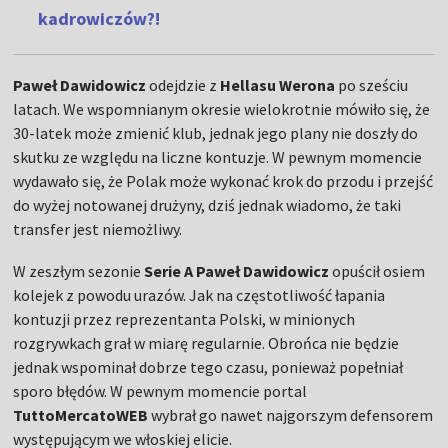
kadrowiczów?!
Paweł Dawidowicz
odejdzie z
Hellasu Werona
po sześciu
latach. We wspomnianym okresie wielokrotnie mówiło się, że
30-latek może zmienić klub, jednak jego plany nie doszły do
skutku ze względu na liczne kontuzje. W pewnym momencie
wydawało się, że Polak może wykonać krok do przodu i przejść
do wyżej notowanej drużyny, dziś jednak wiadomo, że taki
transfer jest niemożliwy.
W zeszłym sezonie
Serie A Paweł Dawidowicz
opuścił osiem
kolejek z powodu urazów. Jak na częstotliwość łapania
kontuzji przez reprezentanta Polski, w minionych
rozgrywkach grał w miarę regularnie. Obrońca nie będzie
jednak wspominał dobrze tego czasu, ponieważ popełniał
sporo błędów. W pewnym momencie portal
TuttoMercatoWEB
wybrał go nawet najgorszym defensorem
występującym we włoskiej elicie.