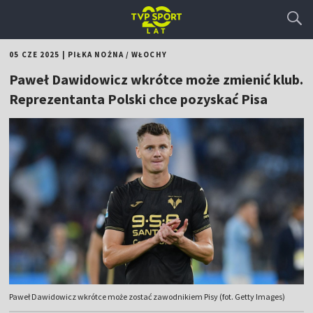
05 CZE 2025
|
PIŁKA NOŻNA
/
WŁOCHY
Paweł Dawidowicz wkrótce może zmienić klub.
Reprezentanta Polski chce pozyskać Pisa
Paweł Dawidowicz wkrótce może zostać zawodnikiem Pisy (fot. Getty Images)