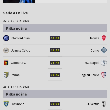
Serie A Enilive
22 SIERPNIA 2026
Piłka nożna
Inter Mediolan
Monza
16:30
Udinese Calcio
Como
16:30
Genoa CFC
SSC Napoli
18:45
Parma
Cagliari Calcio
18:45
23 SIERPNIA 2026
Piłka nożna
Frosinone
Juventus
16:30