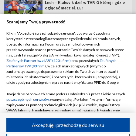
Lech – Klaksvik dziś w TVP. O której i gdzie
oglądać mecz el. LE?
Szanujemy Twoją prywatność
Kliknij "Akceptuję i przechodzę do serwisu", aby wyrazić zgody na
korzystanie z technologii automatycznego śledzenia i zbierania danych,
TVP
dostęp do informacji na Twoim urządzeniu końcowym i ich
Abonament TVP
Regulamin TVP
przechowywanie oraz na przetwarzanie Twoich danych osobowych przez
nas, czyli Telewizję Polską S.A. w likwidacji (zwaną dalej również „TVP”),
Polityka prywatności
Sklep TVP
Zaufanych Partnerów z IAB* (1201 firm)
oraz pozostałych
Zaufanych
Partnerów TVP (93 firm)
, w celach marketingowych (w tym do
Biuro Reklamy
Moje zgody
zautomatyzowanego dopasowania reklam do Twoich zainteresowań i
mierzenia ich skuteczności) i pozostałych, które wskazujemy poniżej, a
Oferta Handlowa
Biuro reklamy
także zgody na udostępnianie przez nas identyfikatora PPID do Google.
Telegazeta ogłoszenia
Kontakt
Twoje dane osobowe zbierane podczas odwiedzania przez Ciebie naszych
Emisja w TVP
poszczególnych serwisów
zwanych dalej „Portalem”, w tym informacje
zapisywane za pomocą technologii takich jak: pliki cookie, sygnalizatory
Kanały
Rada Programowa
WWW lub innych podobnych technologii umożliwiających świadczenie
dopasowanych i bezpiecznych usług, personalizację treści oraz reklam,
Ogłoszenia przetargowe
udostępnianie funkcji mediów społecznościowych oraz analizowanie
©2026 Telewizja Polska Spółka Akcyjna w likwidacji
Akceptuję i przechodzę do serwisu
ruchu w Internecie.
Akademia Telewizyjna