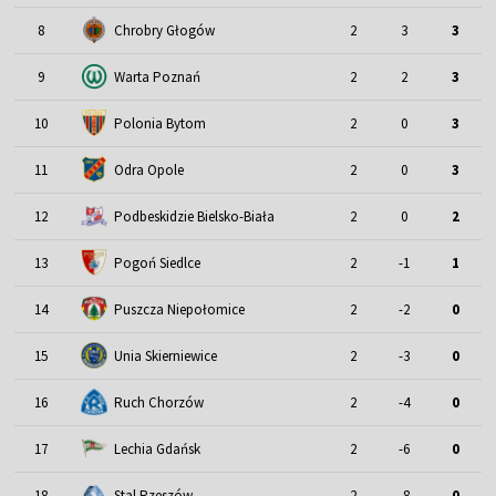
8
Chrobry Głogów
2
3
3
9
Warta Poznań
2
2
3
10
Polonia Bytom
2
0
3
11
Odra Opole
2
0
3
12
Podbeskidzie Bielsko-Biała
2
0
2
13
Pogoń Siedlce
2
-1
1
14
Puszcza Niepołomice
2
-2
0
15
Unia Skierniewice
2
-3
0
16
Ruch Chorzów
2
-4
0
17
Lechia Gdańsk
2
-6
0
18
Stal Rzeszów
2
-8
0