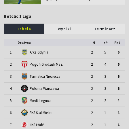
Betclic 1 Liga
Tabela
Wyniki
Terminarz
Drużyna
M
+/-
Pkt
1
Arka Gdynia
2
5
6
2
Pogoń Grodzisk Maz.
2
4
6
3
Termalica Nieciecza
2
3
6
4
Polonia Warszawa
2
3
6
5
Miedź Legnica
2
2
4
6
FKS Stal Mielec
2
1
4
7
ŁKS Łódź
2
1
4