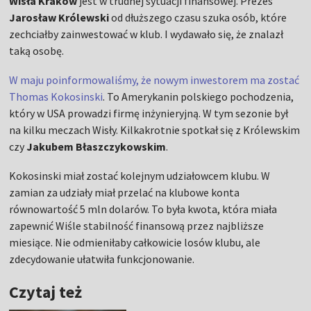
Wisła Kraków
jest w trudnej sytuacji finansowej. Prezes
Jarosław Królewski
od dłuższego czasu szuka osób, które
zechciałby zainwestować w klub. I wydawało się, że znalazł
taką osobę.
W maju poinformowaliśmy, że nowym inwestorem ma zostać
Thomas Kokosinski
. To Amerykanin polskiego pochodzenia,
który w USA prowadzi firmę inżynieryjną. W tym sezonie był
na kilku meczach Wisły. Kilkakrotnie spotkał się z Królewskim
czy
Jakubem Błaszczykowskim
.
Kokosinski miał zostać kolejnym udziałowcem klubu. W
zamian za udziały miał przelać na klubowe konta
równowartość 5 mln dolarów. To była kwota, która miała
zapewnić Wiśle stabilność finansową przez najbliższe
miesiące. Nie odmieniłaby całkowicie losów klubu, ale
zdecydowanie ułatwiła funkcjonowanie.
Czytaj też