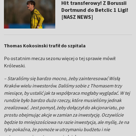
Hit transferowy! Z Borussii
Dortmund do Betclic 1 Ligi!
[NASZ NEWS]
Thomas Kokosinski trafił do szpitala
Po ostatnim meczu sezonu więcej o tej sprawie mówił
Królewski.
– Staraliśmy się bardzo mocno, żeby zainteresować Wisłą
Kraków wielu inwestorów. Daliśmy sobie z Thomasem trzy
miesiące, by ustalić jak ta współpraca mogłaby wyglądać. W tej
rundzie było bardzo dużo rzeczy, które musieliśmy jednak
zrealizować. Jest pomysł, żeby dołączył do akcjonariatu, po
prostu obejmując akcje w zamian za inwestycję. Oczywiście
będzie to mniejszościowa na razie inwestycja, ale myślę, że na
tyle pokaźna, że pomoże w utrzymaniu budżetu i nie