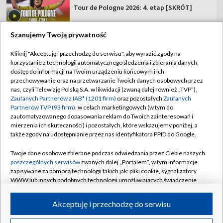
Tour de Pologne 2026: 4. etap [SKRÓT]
Szanujemy Twoją prywatność
Kliknij "Akceptuję i przechodzę do serwisu", aby wyrazić zgody na
korzystanie z technologii automatycznego śledzenia i zbierania danych,
TVP
dostęp do informacji na Twoim urządzeniu końcowym i ich
Abonament TVP
Regulamin TVP
przechowywanie oraz na przetwarzanie Twoich danych osobowych przez
nas, czyli Telewizję Polską S.A. w likwidacji (zwaną dalej również „TVP”),
Polityka prywatności
Sklep TVP
Zaufanych Partnerów z IAB* (1201 firm)
oraz pozostałych
Zaufanych
Partnerów TVP (93 firm)
, w celach marketingowych (w tym do
Biuro Reklamy
Moje zgody
zautomatyzowanego dopasowania reklam do Twoich zainteresowań i
mierzenia ich skuteczności) i pozostałych, które wskazujemy poniżej, a
Oferta Handlowa
Biuro reklamy
także zgody na udostępnianie przez nas identyfikatora PPID do Google.
Telegazeta ogłoszenia
Kontakt
Twoje dane osobowe zbierane podczas odwiedzania przez Ciebie naszych
Emisja w TVP
poszczególnych serwisów
zwanych dalej „Portalem”, w tym informacje
zapisywane za pomocą technologii takich jak: pliki cookie, sygnalizatory
Kanały
Rada Programowa
WWW lub innych podobnych technologii umożliwiających świadczenie
dopasowanych i bezpiecznych usług, personalizację treści oraz reklam,
Ogłoszenia przetargowe
udostępnianie funkcji mediów społecznościowych oraz analizowanie
©2026 Telewizja Polska Spółka Akcyjna w likwidacji
Akceptuję i przechodzę do serwisu
ruchu w Internecie.
Akademia Telewizyjna