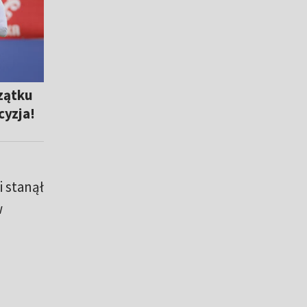
zątku
cyzja!
i stanął
w