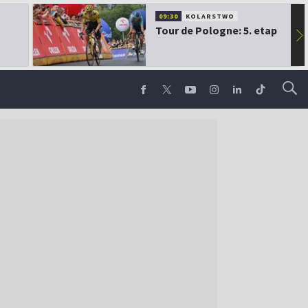
09:30
KOLARSTWO
Tour de Pologne: 5. etap
▶