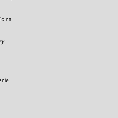
To na
zy
znie