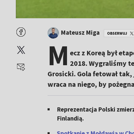
Mateusz Miga
OBSERWUJ
M
ecz z Koreą był eta
2018. Wygraliśmy te
Grosicki. Gola fetował tak
wraca na niego, by pożegnać
Reprezentacja Polski zmier
Finlandią.
Spotkanie z Mołdawią w Cho