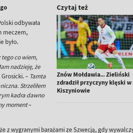
Czytaj też
ego
Polski odbywała
ym meczem,
e było.
 z tego co wiem,
am nadzieję, że
Znów Mołdawia... Zieliński
 Grosicki. –
Tamta
zdradził przyczyny klęski w
niczna. Strzeliłem
Kiszyniowie
tórym kadra dawno
ajny moment
–
akże z wygranymi barażami ze Szwecją, gdy wywalcz