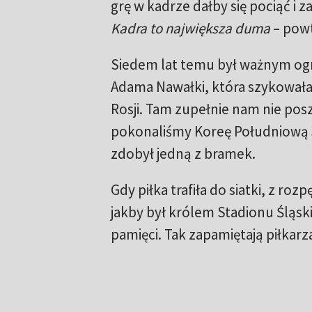
grę w kadrze dałby się pociąć i z
Kadra to największa duma
– powt
Siedem lat temu był ważnym o
Adama Nawałki, która szykowała
Rosji. Tam zupełnie nam nie pos
pokonaliśmy Koreę Południową 3
zdobył jedną z bramek.
Gdy piłka trafiła do siatki, z ro
jakby był królem Stadionu Śląsk
pamięci. Tak zapamiętają piłkarz