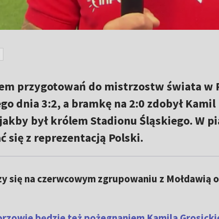
pem przygotowań do mistrzostw świata w 
go dnia 3:2, a bramkę na 2:0 zdobył Kamil
, jakby był królem Stadionu Śląskiego. W p
 się z reprezentacją Polski.
zy się na czerwcowym zgrupowaniu z Mołdawią o
rzowie będzie też pożegnaniem Kamila Grosicki