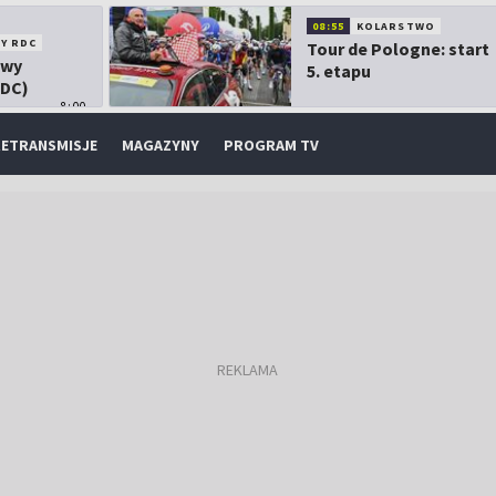
08:55
KOLARSTWO
Y RDC
Tour de Pologne: start
owy
5. etapu
RDC)
8:00
ETRANSMISJE
MAGAZYNY
PROGRAM TV