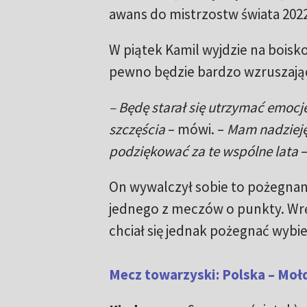
awans do mistrzostw świata 2022
W piątek Kamil wyjdzie na boisko
pewno będzie bardzo wzruszaj
– Będę starał się utrzymać emocje 
szczęścia
– mówi. –
Mam nadzieję,
podziękować za te wspólne lata
–
On wywalczył sobie to pożegnani
jednego z meczów o punkty. Wrę
chciał się jednak pożegnać wybie
Mecz towarzyski: Polska – Mołd