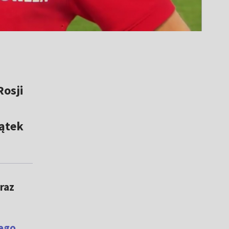
Rosji
iątek
raz
ego.