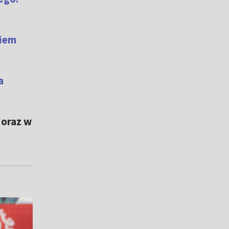
kiem
a
 oraz w