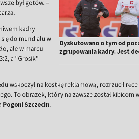
awsze był gotów. –
arza.
gniwem kadry
 się do mundialu w
Dyskutowano o tym od poc
zło, ale w marcu
zgrupowania kadry. Jest de
:2, a "Grosik"
zpędu wskoczył na kostkę reklamową, rozrzucił ręce 
iego. To obrazek, który na zawsze został kibicom 
a
Pogoni Szczecin
.