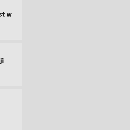
st w
ji