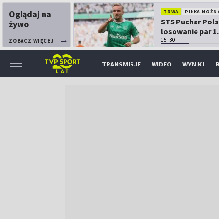
Oglądaj na
TRWA
PIŁKA NOŻN
STS Puchar Pols
żywo
losowanie par 1.
15:30
ZOBACZ WIĘCEJ
TRANSMISJE
WIDEO
WYNIKI
R