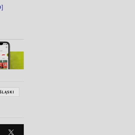
D]
ŚLĄSKI