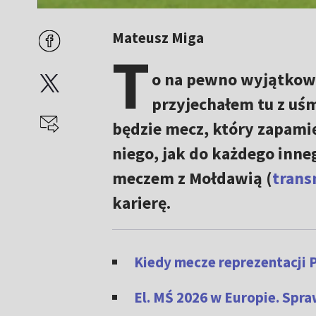
Mateusz Miga
T
o na pewno wyjątkow
przyjechałem tu z uśm
będzie mecz, który zapamię
niego, jak do każdego inne
meczem z Mołdawią (
trans
karierę.
Kiedy mecze reprezentacji 
El. MŚ 2026 w Europie. Spra