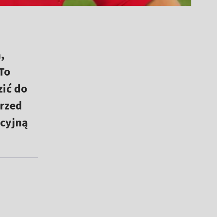
,
To
zić do
rzed
acyjną