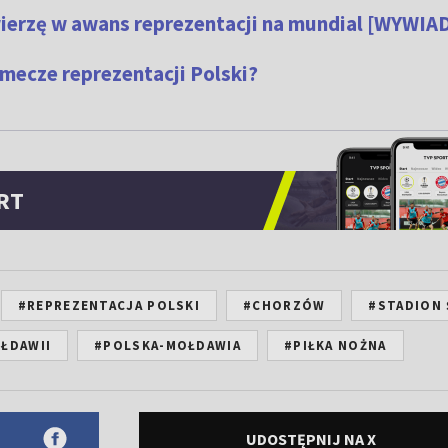
wierzę w awans reprezentacji na mundial [WYWIA
ecze reprezentacji Polski?
RT
#REPREZENTACJA POLSKI
#CHORZÓW
#STADION 
ŁDAWII
#POLSKA-MOŁDAWIA
#PIŁKA NOŻNA
UDOSTĘPNIJ NA X