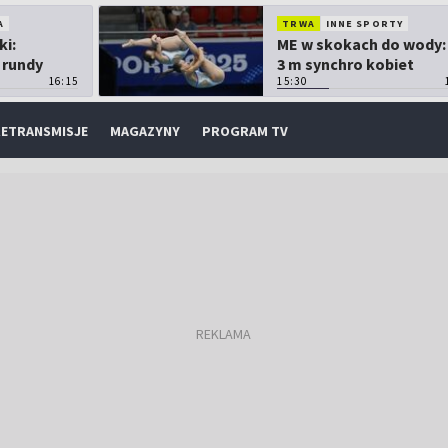
A
TRWA
INNE SPORTY
ki:
ME w skokach do wody:
 rundy
3 m synchro kobiet
16:15
15:30
ETRANSMISJE
MAGAZYNY
PROGRAM TV