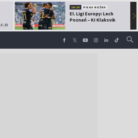
16:25
PIŁKA NOŻNA
El. Ligi Europy: Lech
▶
Poznań – KI Klaksvik
16:20