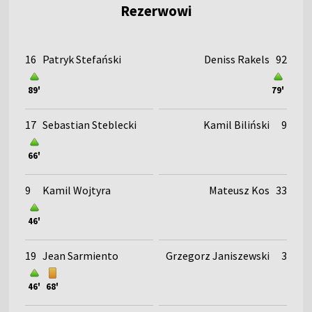
Rezerwowi
16
Patryk Stefański
Deniss Rakels
92
89'
79'
17
Sebastian Steblecki
Kamil Biliński
9
66'
9
Kamil Wojtyra
Mateusz Kos
33
46'
19
Jean Sarmiento
Grzegorz Janiszewski
3
46'
68'