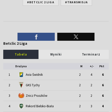
#BETCLIC 2 LIGA
#TRANSMISJA
Betclic 2 Liga
Tabela
Wyniki
Terminarz
Drużyna
M
+/-
Pkt
1
Avia Świdnik
2
4
6
2
GKS Tychy
2
2
6
3
Znicz Pruszków
2
2
6
4
Rekord Bielsko-Biała
2
3
4