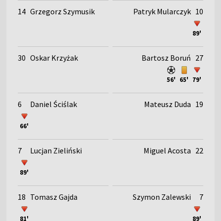
14
Grzegorz Szymusik
Patryk Mularczyk
10
89'
30
Oskar Krzyżak
Bartosz Boruń
27
56'
65'
79'
6
Daniel Ściślak
Mateusz Duda
19
66'
7
Lucjan Zieliński
Miguel Acosta
22
89'
18
Tomasz Gajda
Szymon Zalewski
7
81'
89'