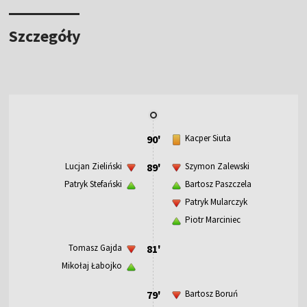
Szczegóły
90'
Kacper Siuta
Lucjan Zieliński
89'
Szymon Zalewski
Patryk Stefański
Bartosz Paszczela
Patryk Mularczyk
Piotr Marciniec
Tomasz Gajda
81'
Mikołaj Łabojko
79'
Bartosz Boruń