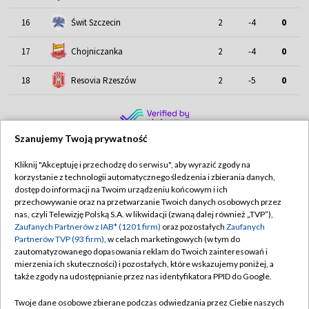
16
Świt Szczecin
2
-4
0
17
Chojniczanka
2
-4
0
18
Resovia Rzeszów
2
-5
0
Szanujemy Twoją prywatność
Kliknij "Akceptuję i przechodzę do serwisu", aby wyrazić zgody na
korzystanie z technologii automatycznego śledzenia i zbierania danych,
TVP
dostęp do informacji na Twoim urządzeniu końcowym i ich
przechowywanie oraz na przetwarzanie Twoich danych osobowych przez
Abonament TVP
Regulamin TVP
nas, czyli Telewizję Polską S.A. w likwidacji (zwaną dalej również „TVP”),
Polityka prywatności
Sklep TVP
Zaufanych Partnerów z IAB* (1201 firm)
oraz pozostałych
Zaufanych
Partnerów TVP (93 firm)
, w celach marketingowych (w tym do
Biuro Reklamy
Moje zgody
zautomatyzowanego dopasowania reklam do Twoich zainteresowań i
mierzenia ich skuteczności) i pozostałych, które wskazujemy poniżej, a
Oferta Handlowa
Biuro reklamy
także zgody na udostępnianie przez nas identyfikatora PPID do Google.
Telegazeta ogłoszenia
Kontakt
Twoje dane osobowe zbierane podczas odwiedzania przez Ciebie naszych