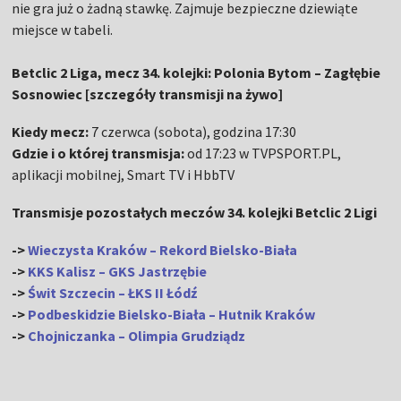
nie gra już o żadną stawkę. Zajmuje bezpieczne dziewiąte
miejsce w tabeli.
Betclic 2 Liga, mecz 34. kolejki: Polonia Bytom – Zagłębie
Sosnowiec [szczegóły transmisji na żywo]
Kiedy mecz:
7 czerwca (sobota), godzina 17:30
Gdzie i o której transmisja:
od 17:23 w TVPSPORT.PL,
aplikacji mobilnej, Smart TV i HbbTV
Transmisje pozostałych meczów 34. kolejki Betclic 2 Ligi
->
Wieczysta Kraków – Rekord Bielsko-Biała
->
KKS Kalisz – GKS Jastrzębie
->
Świt Szczecin – ŁKS II Łódź
->
Podbeskidzie Bielsko-Biała – Hutnik Kraków
->
Chojniczanka – Olimpia Grudziądz