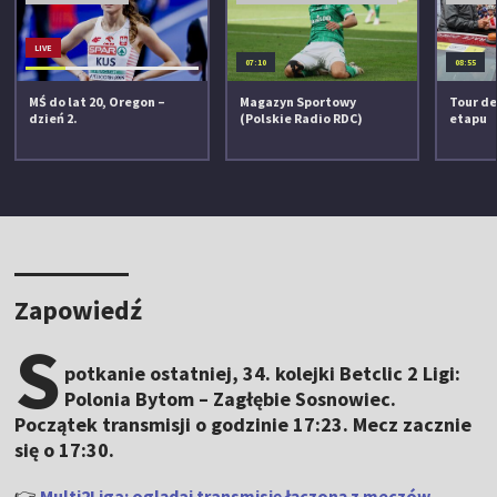
LIVE
07:10
08:55
MŚ do lat 20, Oregon –
Magazyn Sportowy
Tour de
dzień 2.
(Polskie Radio RDC)
etapu
Zapowiedź
S
potkanie ostatniej, 34. kolejki Betclic 2 Ligi:
Polonia Bytom – Zagłębie Sosnowiec.
Początek transmisji o godzinie 17:23. Mecz zacznie
się o 17:30.
👉
Multi2Liga: oglądaj transmisję łączoną z meczów