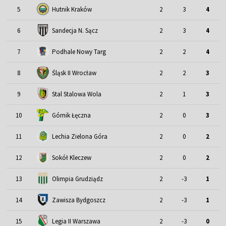
5
Hutnik Kraków
2
3
4
6
Sandecja N. Sącz
2
3
4
7
Podhale Nowy Targ
2
2
4
Śląsk II Wrocław
8
2
2
3
9
Stal Stalowa Wola
2
1
3
10
Górnik Łęczna
2
0
3
11
Lechia Zielona Góra
2
0
2
12
Sokół Kleczew
2
0
2
13
Olimpia Grudziądz
2
-3
1
14
Zawisza Bydgoszcz
2
-3
1
15
Legia II Warszawa
2
-3
0