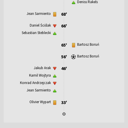
Deniss Rakels
Jean Sarmiento
68'
Daniel Ściślak
66'
Sebastian Steblecki
65'
Bartosz Boruń
56'
Bartosz Boruń
Jakub Arak
46'
Kamil Wojtyra
Konrad Andrzejczak
Jean Sarmiento
Olivier Wypart
33'