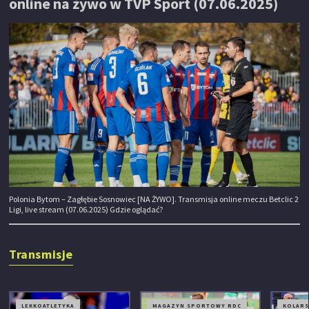
online na żywo w TVP Sport (07.06.2025)
Polonia Bytom – Zagłębie Sosnowiec [NA ŻYWO]. Transmisja online meczu Betclic 2
Ligi, live stream (07.06.2025) Gdzie oglądać?
Transmisje
LEKKOATLETYKA
MAGAZYN SPORTOWY RDC
KOLAR