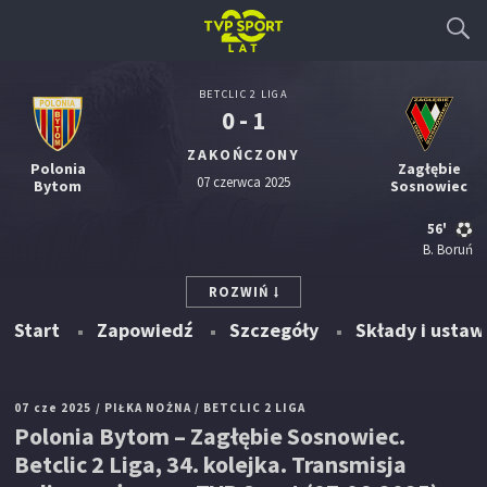
BETCLIC 2 LIGA
0 - 1
ZAKOŃCZONY
Polonia
Zagłębie
07 czerwca 2025
Bytom
Sosnowiec
56'
B. Boruń
ROZWIŃ
Start
Zapowiedź
Szczegóły
Składy i ustaw
07 cze 2025
/ PIŁKA NOŻNA
/ BETCLIC 2 LIGA
Polonia Bytom – Zagłębie Sosnowiec.
Betclic 2 Liga, 34. kolejka. Transmisja