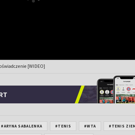
 doświadczenie [WIDEO]
RT
#ARYNA SABALENKA
#TENIS
#WTA
#TENIS ZIE