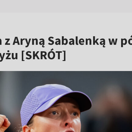
a z Aryną Sabalenką w p
ryżu [SKRÓT]