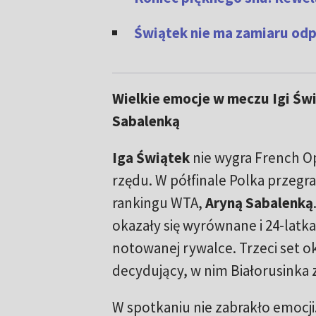
Świątek nie ma zamiaru odp
Wielkie emocje w meczu Igi Świ
Sabalenką
Iga Świątek
nie wygra French Op
rzędu. W półfinale Polka przegra
rankingu WTA,
Aryną Sabalenką
okazały się wyrównane i 24-latka
notowanej rywalce. Trzeci set ok
decydujący, w nim Białorusinka z
W spotkaniu nie zabrakło emocji