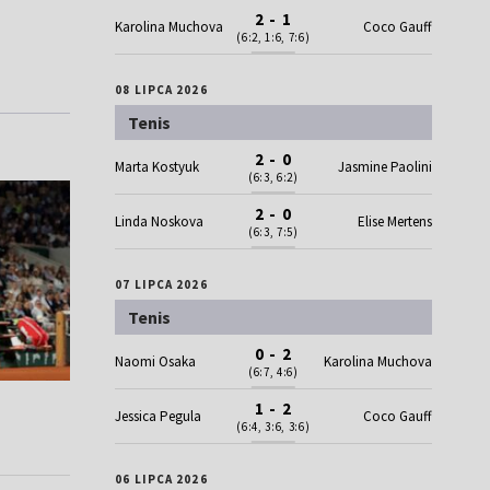
2 - 1
Karolina Muchova
Coco Gauff
(6:2, 1:6, 7:6)
08 LIPCA 2026
Tenis
2 - 0
Marta Kostyuk
Jasmine Paolini
(6:3, 6:2)
2 - 0
Linda Noskova
Elise Mertens
(6:3, 7:5)
07 LIPCA 2026
Tenis
0 - 2
Naomi Osaka
Karolina Muchova
(6:7, 4:6)
1 - 2
Jessica Pegula
Coco Gauff
(6:4, 3:6, 3:6)
06 LIPCA 2026