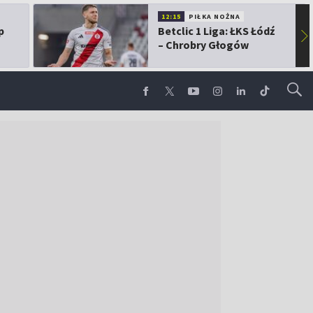
12:15
PIŁKA NOŻNA
p
Betclic 1 Liga: ŁKS Łódź
▶
– Chrobry Głogów