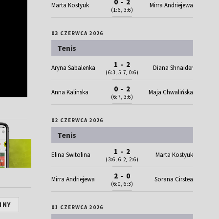
0 - 2
Marta Kostyuk
Mirra Andriejewa
(1:6, 3:6)
03 CZERWCA 2026
Tenis
1 - 2
Aryna Sabalenka
Diana Shnaider
(6:3, 5:7, 0:6)
0 - 2
Anna Kalinska
Maja Chwalińska
(6:7, 3:6)
02 CZERWCA 2026
Tenis
1 - 2
Elina Switolina
Marta Kostyuk
(3:6, 6:2, 2:6)
2 - 0
Mirra Andriejewa
Sorana Cirstea
(6:0, 6:3)
MNY
01 CZERWCA 2026