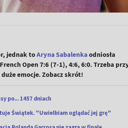
r, jednak to
Aryna Sabalenka
odniosła
rench Open 7:6 (7-1), 4:6, 6:0. Trzeba prz
a duże emocje. Zobacz skrót!
y po... 1457 dniach
je Świątek. "Uwielbiam oglądać jej grę"
cja Rolanda Garrosa nie zagra w finale