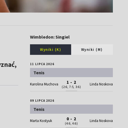
Wimbledon: Singiel
Wyniki (K)
Wyniki (M)
yznać,
11 LIPCA 2026
Tenis
1 - 2
Karolina Muchova
Linda Noskova
(2:6, 7:5, 3:6)
09 LIPCA 2026
Tenis
0 - 2
Marta Kostyuk
Linda Noskova
(4:6, 4:6)