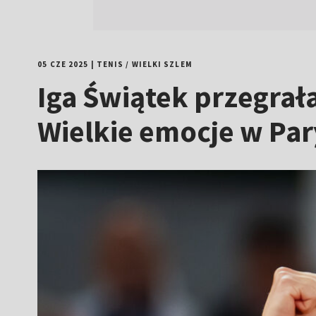
05 CZE 2025
|
TENIS
/
WIELKI SZLEM
Iga Świątek przegrał
Wielkie emocje w Pa