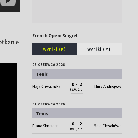
French Open: Singiel
otkanie
Wyniki (K)
Wyniki (M)
06 CZERWCA 2026
Tenis
0 - 2
Maja Chwalińska
Mirra Andriejewa
(3:6, 2:6)
04 CZERWCA 2026
Tenis
0 - 2
Diana Shnaider
Maja Chwalińska
(6:7, 4:6)