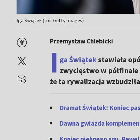
Iga Świątek (fot. Getty Images)
Przemysław Chlebicki
I
ga Świątek
stawiała opó
zwycięstwo w półfinale F
że ta rywalizacja wzbudził
Dramat Świątek! Koniec pass
Dawna gwiazda komplementu
Koniec pięknego snu. Rewela