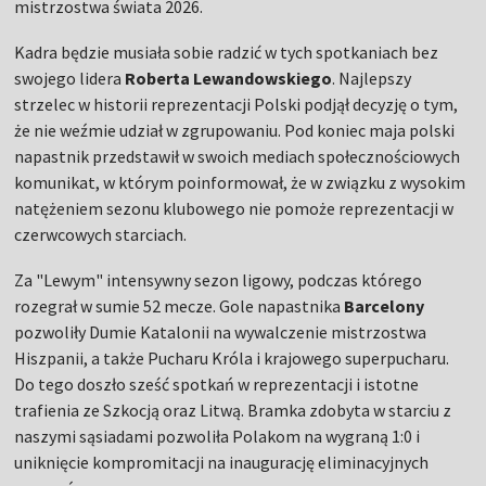
mistrzostwa świata 2026.
Kadra będzie musiała sobie radzić w tych spotkaniach bez
swojego lidera
Roberta Lewandowskiego
. Najlepszy
strzelec w historii reprezentacji Polski podjął decyzję o tym,
że nie weźmie udział w zgrupowaniu. Pod koniec maja polski
napastnik przedstawił w swoich mediach społecznościowych
komunikat, w którym poinformował, że w związku z wysokim
natężeniem sezonu klubowego nie pomoże reprezentacji w
czerwcowych starciach.
Za "Lewym" intensywny sezon ligowy, podczas którego
rozegrał w sumie 52 mecze. Gole napastnika
Barcelony
pozwoliły Dumie Katalonii na wywalczenie mistrzostwa
Hiszpanii, a także Pucharu Króla i krajowego superpucharu.
Do tego doszło sześć spotkań w reprezentacji i istotne
trafienia ze Szkocją oraz Litwą. Bramka zdobyta w starciu z
naszymi sąsiadami pozwoliła Polakom na wygraną 1:0 i
uniknięcie kompromitacji na inaugurację eliminacyjnych