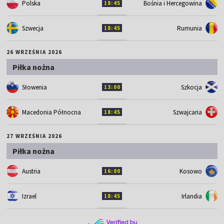
Polska
Bośnia i Hercegowina
18:45
Szwecja
Rumunia
18:45
26 WRZEŚNIA 2026
Piłka nożna
Słowenia
Szkocja
13:00
Macedonia Północna
Szwajcaria
18:45
27 WRZEŚNIA 2026
Piłka nożna
Austria
Kosowo
16:00
Izrael
Irlandia
18:45