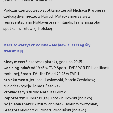
Podczas czerwcowego spotkania zespół
Michała Probierza
czekają dwa mecze, w których Polacy zmierzą się z
reprezentacjami Mołdawii oraz Finlandii. Transmisja obu
spotkań w Telewizji Polskiej.
Mecz towarzyski: Polska – Mołdawia [szczegóły
transmisji]
Kiedy mecz:
6 czerwca (piątek), godzina 20:45
Gdzie oglądać:
od 19:45 w TVP Sport, TVPSPORT.PL, aplikacji
mobilnej, Smart TV, HbbTV, od 20:25 w TVP 1
Kto skomentuje:
Jacek Laskowski, Marcin Żewłakow;
audiodeskrypcja: Jonasz Zasowski
Prowadzący studio:
Mateusz Borek
Reporterzy:
Hubert Bugaj, Jacek Kurowski (boisko)
Goście/eksperci:
Artur Wichniarek, Jakub Wawrzyniak,
Grzegorz Mielcarski, Robert Podoliński (boisko)