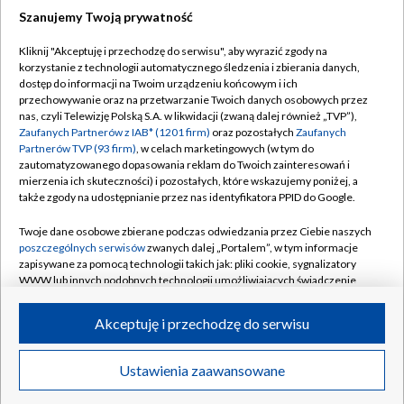
Szanujemy Twoją prywatność
Kliknij "Akceptuję i przechodzę do serwisu", aby wyrazić zgody na
korzystanie z technologii automatycznego śledzenia i zbierania danych,
TVP
dostęp do informacji na Twoim urządzeniu końcowym i ich
Abonament TVP
Regulamin TVP
przechowywanie oraz na przetwarzanie Twoich danych osobowych przez
nas, czyli Telewizję Polską S.A. w likwidacji (zwaną dalej również „TVP”),
Polityka prywatności
Sklep TVP
Zaufanych Partnerów z IAB* (1201 firm)
oraz pozostałych
Zaufanych
Partnerów TVP (93 firm)
, w celach marketingowych (w tym do
Biuro Reklamy
Moje zgody
zautomatyzowanego dopasowania reklam do Twoich zainteresowań i
mierzenia ich skuteczności) i pozostałych, które wskazujemy poniżej, a
Oferta Handlowa
Biuro reklamy
także zgody na udostępnianie przez nas identyfikatora PPID do Google.
Telegazeta ogłoszenia
Kontakt
Twoje dane osobowe zbierane podczas odwiedzania przez Ciebie naszych
Emisja w TVP
poszczególnych serwisów
zwanych dalej „Portalem”, w tym informacje
zapisywane za pomocą technologii takich jak: pliki cookie, sygnalizatory
Kanały
Rada Programowa
WWW lub innych podobnych technologii umożliwiających świadczenie
dopasowanych i bezpiecznych usług, personalizację treści oraz reklam,
Ogłoszenia przetargowe
udostępnianie funkcji mediów społecznościowych oraz analizowanie
©2026 Telewizja Polska Spółka Akcyjna w likwidacji
Akceptuję i przechodzę do serwisu
ruchu w Internecie.
Akademia Telewizyjna
Informacje o nadawcy
Twoje dane osobowe zbierane podczas odwiedzania przez Ciebie
Ustawienia zaawansowane
News
Transmisje
Wideo
Więcej
poszczególnych serwisów
na Portalu, takie jak adresy IP, identyfikatory
Centrum informacji TVP
Twoich urządzeń końcowych i identyfikatory plików cookie, informacje o