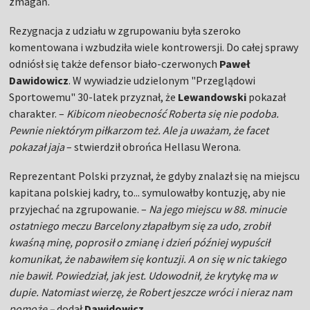
zmagań.
Rezygnacja z udziału w zgrupowaniu była szeroko
komentowana i wzbudziła wiele kontrowersji. Do całej sprawy
odniósł się także defensor biało-czerwonych
Paweł
Dawidowicz
. W wywiadzie udzielonym "Przeglądowi
Sportowemu" 30-latek przyznał, że
Lewandowski
pokazał
charakter. –
Kibicom nieobecność Roberta się nie podoba.
Pewnie niektórym piłkarzom też. Ale ja uważam, że facet
pokazał jaja
– stwierdził obrońca Hellasu Werona.
Reprezentant Polski przyznał, że gdyby znalazł się na miejscu
kapitana polskiej kadry, to... symulowałby kontuzję, aby nie
przyjechać na zgrupowanie. –
Na jego miejscu w 88. minucie
ostatniego meczu Barcelony złapałbym się za udo, zrobił
kwaśną minę, poprosił o zmianę i dzień później wypuścił
komunikat, że nabawiłem się kontuzji. A on się w nic takiego
nie bawił. Powiedział, jak jest. Udowodnił, że krytykę ma w
dupie. Natomiast wierzę, że Robert jeszcze wróci i nieraz nam
pomoże –
dodał
Dawidowicz
.