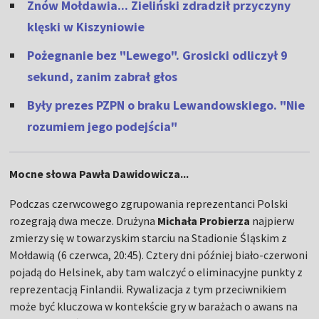
Znów Mołdawia... Zieliński zdradził przyczyny
klęski w Kiszyniowie
Pożegnanie bez "Lewego". Grosicki odliczył 9
sekund, zanim zabrał głos
Były prezes PZPN o braku Lewandowskiego. "Nie
rozumiem jego podejścia"
Mocne słowa Pawła Dawidowicza...
Podczas czerwcowego zgrupowania reprezentanci Polski
rozegrają dwa mecze. Drużyna
Michała Probierza
najpierw
zmierzy się w towarzyskim starciu na Stadionie Śląskim z
Mołdawią (6 czerwca, 20:45). Cztery dni później biało-czerwoni
pojadą do Helsinek, aby tam walczyć o eliminacyjne punkty z
reprezentacją Finlandii. Rywalizacja z tym przeciwnikiem
może być kluczowa w kontekście gry w barażach o awans na