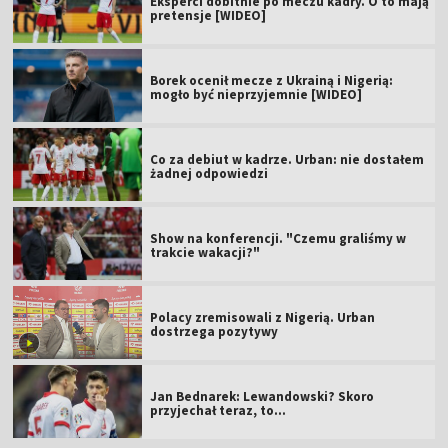
Eksperci dobitnie po meczu kadry. O to mają
pretensje [WIDEO]
Borek ocenił mecze z Ukrainą i Nigerią:
mogło być nieprzyjemnie [WIDEO]
Co za debiut w kadrze. Urban: nie dostałem
żadnej odpowiedzi
Show na konferencji. "Czemu graliśmy w
trakcie wakacji?"
Polacy zremisowali z Nigerią. Urban
dostrzega pozytywy
Jan Bednarek: Lewandowski? Skoro
przyjechał teraz, to…