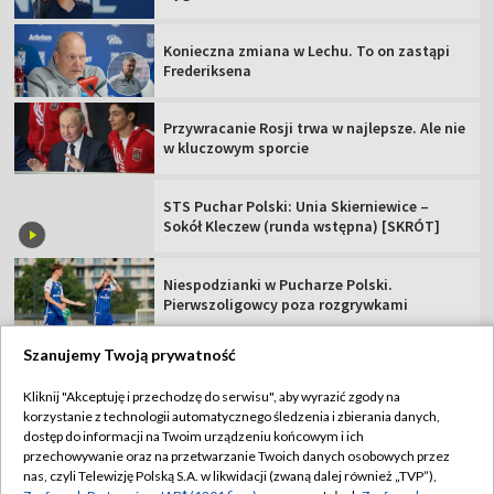
Konieczna zmiana w Lechu. To on zastąpi
Frederiksena
Przywracanie Rosji trwa w najlepsze. Ale nie
w kluczowym sporcie
STS Puchar Polski: Unia Skierniewice –
Sokół Kleczew (runda wstępna) [SKRÓT]
Niespodzianki w Pucharze Polski.
Pierwszoligowcy poza rozgrywkami
Szanujemy Twoją prywatność
Kliknij "Akceptuję i przechodzę do serwisu", aby wyrazić zgody na
korzystanie z technologii automatycznego śledzenia i zbierania danych,
TVP
dostęp do informacji na Twoim urządzeniu końcowym i ich
Abonament TVP
Regulamin TVP
przechowywanie oraz na przetwarzanie Twoich danych osobowych przez
nas, czyli Telewizję Polską S.A. w likwidacji (zwaną dalej również „TVP”),
Polityka prywatności
Sklep TVP