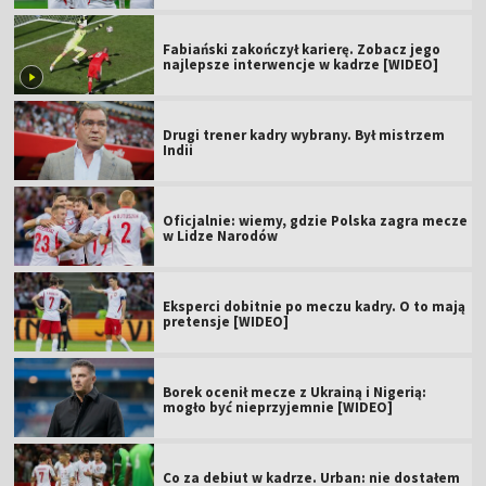
Fabiański zakończył karierę. Zobacz jego
najlepsze interwencje w kadrze [WIDEO]
Drugi trener kadry wybrany. Był mistrzem
Indii
Oficjalnie: wiemy, gdzie Polska zagra mecze
w Lidze Narodów
Eksperci dobitnie po meczu kadry. O to mają
pretensje [WIDEO]
Borek ocenił mecze z Ukrainą i Nigerią:
mogło być nieprzyjemnie [WIDEO]
Co za debiut w kadrze. Urban: nie dostałem