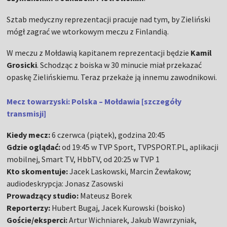
Sztab medyczny reprezentacji pracuje nad tym, by Zieliński
mógł zagrać we wtorkowym meczu z Finlandią.
W meczu z Mołdawią kapitanem reprezentacji będzie
Kamil
Grosicki
. Schodząc z boiska w 30 minucie miał przekazać
opaskę Zielińskiemu. Teraz przekaże ją innemu zawodnikowi.
Mecz towarzyski: Polska – Mołdawia [szczegóły
transmisji]
Kiedy mecz:
6 czerwca (piątek), godzina 20:45
Gdzie oglądać:
od 19:45 w TVP Sport, TVPSPORT.PL, aplikacji
mobilnej, Smart TV, HbbTV, od 20:25 w TVP 1
Kto skomentuje:
Jacek Laskowski, Marcin Żewłakow;
audiodeskrypcja: Jonasz Zasowski
Prowadzący studio:
Mateusz Borek
Reporterzy:
Hubert Bugaj, Jacek Kurowski (boisko)
Goście/eksperci:
Artur Wichniarek, Jakub Wawrzyniak,