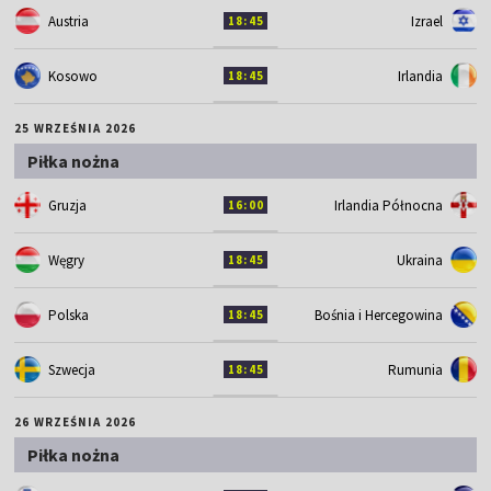
Austria
Izrael
18:45
Kosowo
Irlandia
18:45
25 WRZEŚNIA 2026
Piłka nożna
Gruzja
Irlandia Północna
16:00
Węgry
Ukraina
18:45
Polska
Bośnia i Hercegowina
18:45
Szwecja
Rumunia
18:45
26 WRZEŚNIA 2026
Piłka nożna