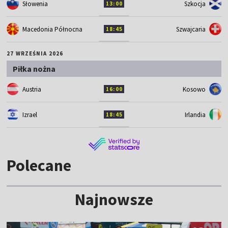
Słowenia
Szkocja
13:00
Macedonia Północna
Szwajcaria
18:45
27 WRZEŚNIA 2026
Piłka nożna
Austria
Kosowo
16:00
Izrael
Irlandia
18:45
Polecane
Najnowsze