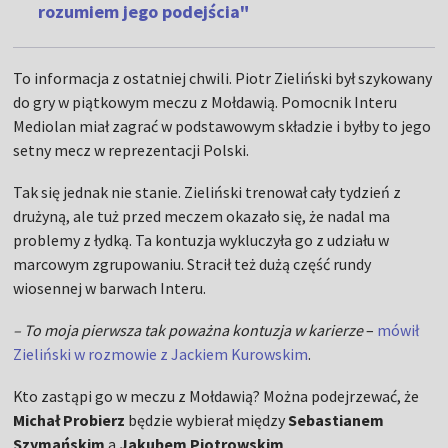
rozumiem jego podejścia"
To informacja z ostatniej chwili. Piotr Zieliński był szykowany
do gry w piątkowym meczu z Mołdawią. Pomocnik Interu
Mediolan miał zagrać w podstawowym składzie i byłby to jego
setny mecz w reprezentacji Polski.
Tak się jednak nie stanie. Zieliński trenował cały tydzień z
drużyną, ale tuż przed meczem okazało się, że nadal ma
problemy z łydką. Ta kontuzja wykluczyła go z udziału w
marcowym zgrupowaniu. Stracił też dużą część rundy
wiosennej w barwach Interu.
– To moja pierwsza tak poważna kontuzja w karierze
–
mówił
Zieliński w rozmowie z Jackiem Kurowskim
.
Kto zastąpi go w meczu z Mołdawią? Można podejrzewać, że
Michał Probierz
będzie wybierał między
Sebastianem
Szymańskim
a
Jakubem Piotrowskim
.