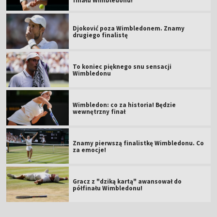
finału Wimbledonu!
Djoković poza Wimbledonem. Znamy
drugiego finalistę
To koniec pięknego snu sensacji
Wimbledonu
Wimbledon: co za historia! Będzie
wewnętrzny finał
Znamy pierwszą finalistkę Wimbledonu. Co
za emocje!
Gracz z "dziką kartą" awansował do
półfinału Wimbledonu!