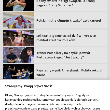
Nocny ćwierćfinał Igi Świątek. O której
zagra z Dianą Sznajder?
Polski mistrz olimpijski zakończył karierę!
Lekkoatletyczne ME od dziś w TVP! Oto
rozkład startów Polaków
Trener Porto liczy na szybki powrót
Pietuszewskiego. "Jest ważny"
Kapitalny wynik Amerykanki. Pobiła rekord
WNBA
Szanujemy Twoją prywatność
Kliknij "Akceptuję i przechodzę do serwisu", aby wyrazić zgody na
korzystanie z technologii automatycznego śledzenia i zbierania danych,
TVP
dostęp do informacji na Twoim urządzeniu końcowym i ich
Abonament TVP
Regulamin TVP
przechowywanie oraz na przetwarzanie Twoich danych osobowych przez