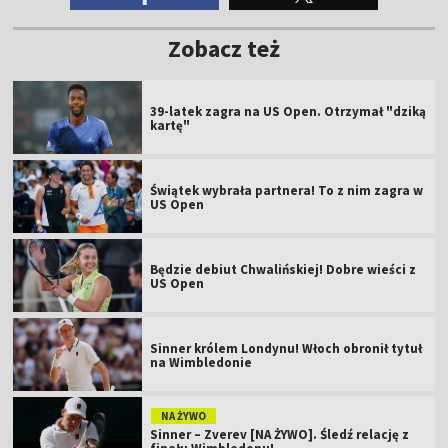
Zobacz też
39-latek zagra na US Open. Otrzymał "dziką
kartę"
Świątek wybrała partnera! To z nim zagra w
US Open
Będzie debiut Chwalińskiej! Dobre wieści z
US Open
Sinner królem Londynu! Włoch obronił tytuł
na Wimbledonie
NA ŻYWO
Sinner – Zverev [NA ŻYWO]. Śledź relację z