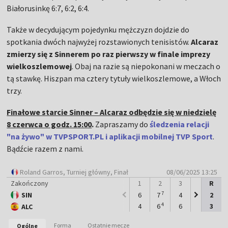
Białorusinkę 6:7, 6:2, 6:4.
Także w decydującym pojedynku mężczyzn dojdzie do
spotkania dwóch najwyżej rozstawionych tenisistów.
Alcaraz
zmierzy się z Sinnerem po raz pierwszy w finale imprezy
wielkoszlemowej
. Obaj na razie są niepokonani w meczach o
tą stawkę. Hiszpan ma cztery tytuły wielkoszlemowe, a Włoch
trzy.
Finałowe starcie Sinner – Alcaraz odbędzie się w niedzielę
8 czerwca o godz. 15:00
.
Zapraszamy do
śledzenia relacji
"na żywo" w TVPSPORT.PL i aplikacji mobilnej TVP Sport
.
Bądźcie razem z nami.
Roland Garros
, Turniej główny, Finał
08/06/2025 13:25
Zakończony
1
2
3
4
R
5
7
3
2
SIN
6
7
4
6
2
6
Mecz zakończony
4
7
10
4
6
6
7
3
7
ALC
193
192
Punkty
Forma
Ostatnie mecze
Ogólne
SIN
ALC