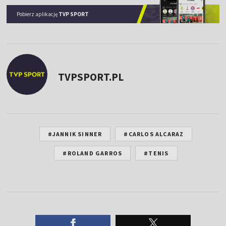
07/09/2025
US Open
Pobierz aplikację
TVP SPORT
SIN
1 : 3
ALC
TVPSPORT.PL
#JANNIK SINNER
#CARLOS ALCARAZ
#ROLAND GARROS
#TENIS