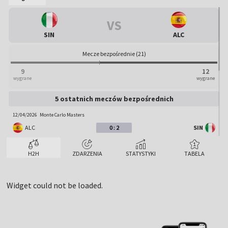
VS
SIN
ALC
Mecze bezpośrednie (21)
9
12
wygrane
wygrane
5 ostatnich meczów bezpośrednich
12/04/2026
Monte Carlo Masters
ALC
0 : 2
SIN
10/01/2026
Exhibition
H2H
ZDARZENIA
STATYSTYKI
TABELA
SIN
0 : 2
ALC
16/11/2025
ATP Finals
Widget could not be loaded.
ALC
0 : 2
SIN
18/10/2025
Six Kings Slam
ALC
0 : 2
SIN