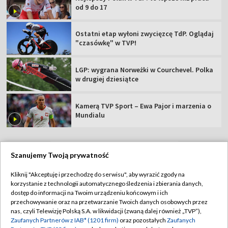
od 9 do 17
Ostatni etap wyłoni zwycięzcę TdP. Oglądaj
"czasówkę" w TVP!
LGP: wygrana Norweżki w Courchevel. Polka
w drugiej dziesiątce
Kamerą TVP Sport – Ewa Pajor i marzenia o
Mundialu
Szanujemy Twoją prywatność
TVP
Kliknij "Akceptuję i przechodzę do serwisu", aby wyrazić zgody na
korzystanie z technologii automatycznego śledzenia i zbierania danych,
Abonament TVP
Regulamin TVP
dostęp do informacji na Twoim urządzeniu końcowym i ich
Polityka prywatności
Sklep TVP
przechowywanie oraz na przetwarzanie Twoich danych osobowych przez
nas, czyli Telewizję Polską S.A. w likwidacji (zwaną dalej również „TVP”),
Biuro Reklamy
Moje zgody
Zaufanych Partnerów z IAB* (1201 firm)
oraz pozostałych
Zaufanych