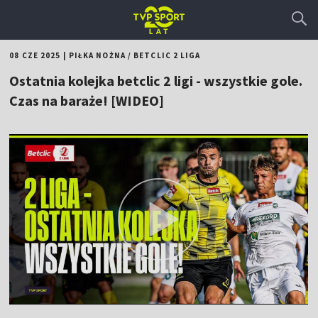
08 CZE 2025
|
PIŁKA NOŻNA
/
BETCLIC 2 LIGA
Ostatnia kolejka betclic 2 ligi - wszystkie gole.
Czas na baraże! [WIDEO]