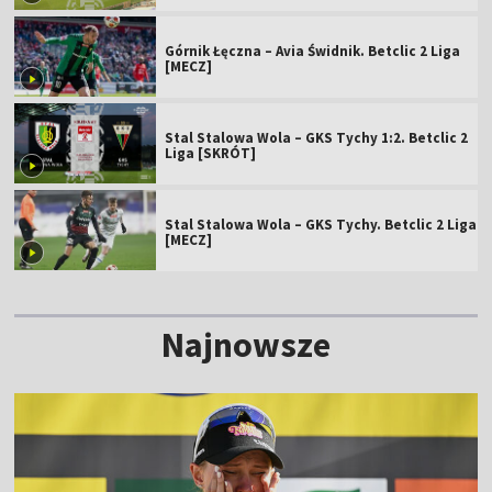
Górnik Łęczna – Avia Świdnik. Betclic 2 Liga
[MECZ]
Stal Stalowa Wola – GKS Tychy 1:2. Betclic 2
Liga [SKRÓT]
Stal Stalowa Wola – GKS Tychy. Betclic 2 Liga
[MECZ]
Najnowsze