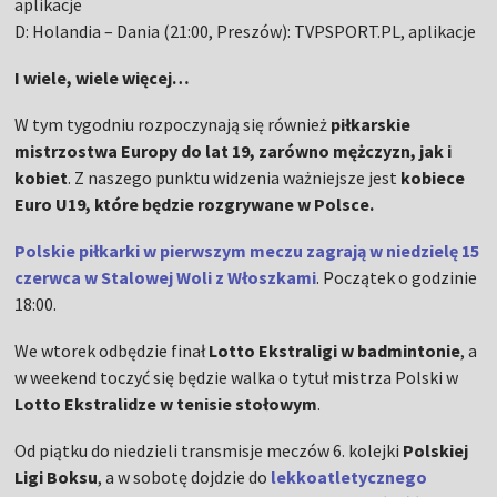
aplikacje
D: Holandia – Dania (21:00, Preszów): TVPSPORT.PL, aplikacje
I wiele, wiele więcej…
W tym tygodniu rozpoczynają się również
piłkarskie
mistrzostwa Europy do lat 19, zarówno mężczyzn, jak i
kobiet
. Z naszego punktu widzenia ważniejsze jest
kobiece
Euro U19, które będzie rozgrywane w Polsce.
Polskie piłkarki w pierwszym meczu zagrają w niedzielę 15
czerwca w Stalowej Woli z Włoszkami
. Początek o godzinie
18:00.
We wtorek odbędzie finał
Lotto Ekstraligi w badmintonie
, a
w weekend toczyć się będzie walka o tytuł mistrza Polski w
Lotto Ekstralidze w tenisie stołowym
.
Od piątku do niedzieli transmisje meczów 6. kolejki
Polskiej
Ligi Boksu
, a w sobotę dojdzie do
lekkoatletycznego