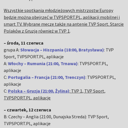
Wszystkie spotkania młodzieżowych mistrzostw Europy
będzie można obejrzeć w TVPSPORT.PL, aplikacji mobilnej i
smart TV. Wybrane mecze także na antenie TVP Sport. Starcie
Polaków z Gruzją również w TVP 1
.
– środa, 11 czerwca
grupa A:
Słowacja – Hiszpania (18:00, Bratysława)
: TVP
Sport, TVPSPORT.PL, aplikacje
A:
Włochy – Rumunia (21:00, Trnawa)
: TVPSPORT.PL,
aplikacje
C:
Portugalia – Francja (21:00, Trenczyn)
: TVPSPORT.PL,
aplikacje
C:
Polska – Gruzja (21:00, Żylina)
: TVP 1, TVP Sport,
TVPSPORT.PL, aplikacje
– czwartek, 12 czerwca
B: Czechy – Anglia (21:00, Dunajska Streda): TVP Sport,
TVPSPORT.PL, aplikacje