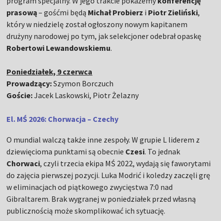
program specjalny. W jego trakcie pokażemy
konferencję
prasową
– gośćmi będą
Michał Probierz
i
Piotr Zieliński
,
który w niedzielę został ogłoszony nowym kapitanem
drużyny narodowej po tym, jak selekcjoner odebrał opaskę
Robertowi Lewandowskiemu
.
Poniedziałek, 9 czerwca
Prowadzący:
Szymon Borczuch
Goście:
Jacek Laskowski, Piotr Żelazny
El. MŚ 2026: Chorwacja – Czechy
O mundial walczą także inne zespoły. W grupie L liderem z
dziewięcioma punktami są obecnie
Czesi
. To jednak
Chorwaci
, czyli trzecia ekipa MŚ 2022, wydają się faworytami
do zajęcia pierwszej pozycji. Luka Modrić i koledzy zaczęli grę
w eliminacjach od piątkowego zwycięstwa 7:0 nad
Gibraltarem. Brak wygranej w poniedziałek przed własną
publicznością może skomplikować ich sytuację.