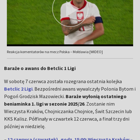
Reakcja komentatorów na mecz Polska – Mołdawia [WIDEO]
Baraże o awans do Betclic 1 Ligi
W sobotę 7 czerwca została rozegrana ostatnia kolejka
Betclic 2 Ligi
. Bezpośredni awans wywalczyły Polonia Bytom i
Pogoń Grodzisk Mazowiecki.
Baraże wyłonią ostatniego
beniaminka 1. ligi w sezonie 2025/26
. Zostanie nim
Wieczysta Kraków, Chojniczanka Chojnice, Świt Szczecin lub
KKS Kalisz. Półfinały w czwartek 12 czerwca, a finał trzy dni
później w niedzielę.
–
12 czerwca (czwartek), godz. 15:00: Wieczysta Kraków –