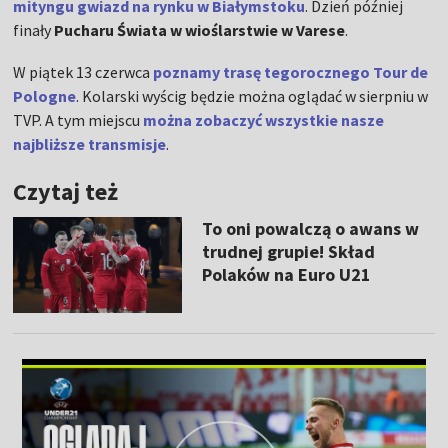
mityngu gwiazd na rynku w Białymstoku
. Dzień później
finały
Pucharu Świata w wioślarstwie w Varese
.
W piątek 13 czerwca
poznamy trasę tegorocznego Tour de
Pologne
. Kolarski wyścig będzie można oglądać w sierpniu w
TVP. A tym miejscu
można zobaczyć wszystkie nasze
najbliższe transmisje
.
Czytaj też
To oni powalczą o awans w
trudnej grupie! Skład
Polaków na Euro U21