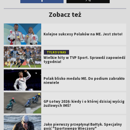
Zobacz też
Kolejne sukcesy Polaków na ME. Jest złoto!
TYLKO U NAS
Wielkie hity w TVP Sport. Sprawdź zapowiedź
tygodnia!
Polak blisko medalu ME. Do podium zabrakło
niewiele
GP Łotwy 2026: kiedy i o której dzisiaj wyścig
żużlowych IMŚ?
Jako pierwszy przepłynął Bałtyk. Specjalny
gość "Sportowego Wieczoru"