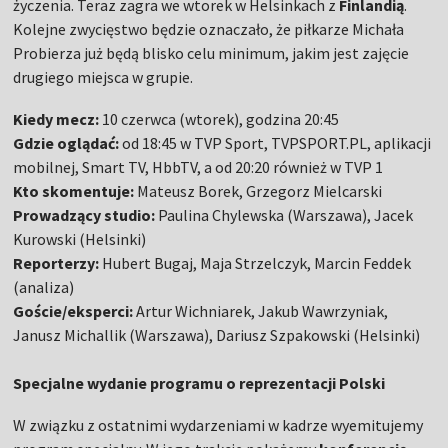
życzenia. Teraz zagra we wtorek w Helsinkach z
Finlandią
.
Kolejne zwycięstwo będzie oznaczało, że piłkarze Michała
Probierza już będą blisko celu minimum, jakim jest zajęcie
drugiego miejsca w grupie.
Kiedy mecz:
10 czerwca (wtorek), godzina 20:45
Gdzie oglądać:
od 18:45 w TVP Sport, TVPSPORT.PL, aplikacji
mobilnej, Smart TV, HbbTV, a od 20:20 również w TVP 1
Kto skomentuje:
Mateusz Borek, Grzegorz Mielcarski
Prowadzący studio:
Paulina Chylewska (Warszawa), Jacek
Kurowski (Helsinki)
Reporterzy:
Hubert Bugaj, Maja Strzelczyk, Marcin Feddek
(analiza)
Goście/eksperci:
Artur Wichniarek, Jakub Wawrzyniak,
Janusz Michallik (Warszawa), Dariusz Szpakowski (Helsinki)
Specjalne wydanie programu o reprezentacji Polski
W związku z ostatnimi wydarzeniami w kadrze wyemitujemy