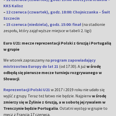
KKS Kalisz
–
12 czerwca (czwartek), godz. 18:00: Chojniczanka – Świt
Szczecin
–
15 czerwca (niedziela), godz. 15:00: finał
(na stadionie
zespołu, który zajął wyższe miejsce w tabeli 2. ligi)
Euro U21: mecze reprezentacji Polski z Gruzją i Portugalią
w grupie
We wtorek zapraszamy na
program zapowiadający
mistrzostwa Europy do lat 21
(od 17:30). A już
w środę
odbędą się pierwsze mecze turnieju rozgrywanego w
Słowacji
.
Reprezentacji Polski U21
w 2017 i 2019 roku nie udało się
wyjść z grupy. Teraz też łatwo nie będzie. Najpierw
w środę
zmierzy się w Żylinie z Gruzją, a w sobotę jej rywalem w
Trenczynie będzie Portugalia
. Ostatni występ w grupie to
mecz z Francją 17 czerwca.