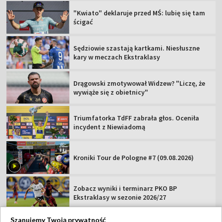
"Kwiato" deklaruje przed MŚ: lubię się tam
ścigać
Sędziowie szastają kartkami. Niesłuszne
kary w meczach Ekstraklasy
Drągowski zmotywował Widzew? "Liczę, że
wywiąże się z obietnicy"
Triumfatorka TdFF zabrała głos. Oceniła
incydent z Niewiadomą
Kroniki Tour de Pologne #7 (09.08.2026)
Zobacz wyniki i terminarz PKO BP
Ekstraklasy w sezonie 2026/27
Szanujemy Twoją prywatność