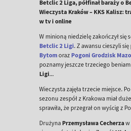
Betclic 2 Liga, półfinał baraży o Be
Wieczysta Kraków – KKS Kalisz: t
w tv i online
W minioną niedzielę zakończył się 
Betclic 2 Ligi
. Z awansu cieszyli się
Bytom
oraz
Pogoni Grodzisk Mazo
poznamy jeszcze trzeciego benia
Ligi
...
Wieczysta zajęła trzecie miejsce. Po
sezonu zespół z Krakowa miał duże
sprawiła, że przegrał on wyścig z Po
Drużyna
Przemysława Cecherza
w 