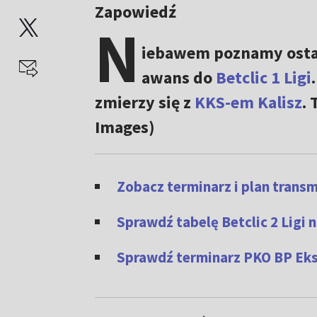
Zapowiedź
N
iebawem poznamy ostat
awans do
Betclic 1 Ligi
zmierzy się z
KKS-em Kalisz
. 
Images)
Zobacz terminarz i plan transmi
Sprawdź tabelę Betclic 2 Ligi 
Sprawdź terminarz PKO BP Eks