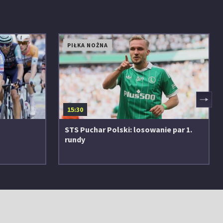
PIŁKA NOŻNA
▶
15:30
STS Puchar Polski: losowanie par 1.
rundy