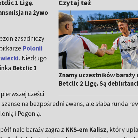
Czytaj też
tclic 1 Ligę.
ransmisja na żywo
sezon zasadniczy
 piłkarze
Polonii
wiecki
. Niedługo
minka
Betclic 1
Znamy uczestników baraży 
Betclic 2 Ligę. Są debiutanc
 pierwszej części
 szanse na bezpośredni awans, ale słaba runda r
lonią i Pogonią.
półfinale baraży zagra z
KKS-em Kalisz
, który upl