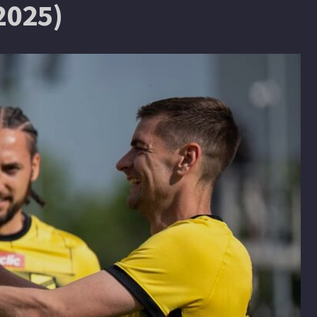
2025)