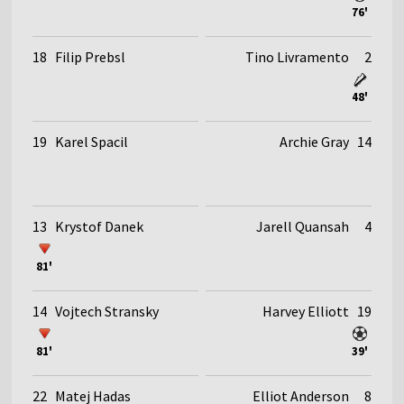
76'
18
Filip Prebsl
Tino Livramento
2
48'
19
Karel Spacil
Archie Gray
14
13
Krystof Danek
Jarell Quansah
4
81'
14
Vojtech Stransky
Harvey Elliott
19
81'
39'
22
Matej Hadas
Elliot Anderson
8