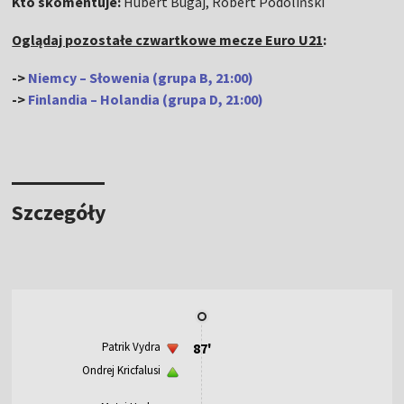
Kto skomentuje:
Hubert Bugaj, Robert Podoliński
Oglądaj pozostałe czwartkowe mecze Euro U21
:
->
Niemcy – Słowenia (grupa B, 21:00)
->
Finlandia – Holandia (grupa D, 21:00)
Szczegóły
Patrik Vydra
87'
Ondrej Kricfalusi