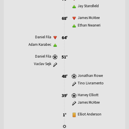
Jay Stansfield
68'
James McAtee
Ethan Nwaneri
Daniel Fila
64'
Adam Karabec
Daniel Fila
51'
Vaclav Sejk
48'
Jonathan Rowe
Tino Livramento
39'
Harvey Elliott
James McAtee
1'
Elliot Anderson