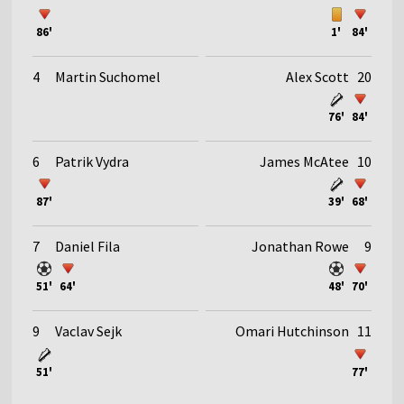
86'
1'
84'
4
Martin Suchomel
Alex Scott
20
76'
84'
6
Patrik Vydra
James McAtee
10
87'
39'
68'
7
Daniel Fila
Jonathan Rowe
9
51'
64'
48'
70'
9
Vaclav Sejk
Omari Hutchinson
11
51'
77'