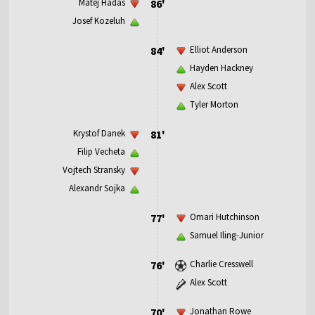
Matej Hadas
86'
Josef Kozeluh
84'
Elliot Anderson
Hayden Hackney
Alex Scott
Tyler Morton
Krystof Danek
81'
Filip Vecheta
Vojtech Stransky
Alexandr Sojka
77'
Omari Hutchinson
Samuel Iling-Junior
76'
Charlie Cresswell
Alex Scott
70'
Jonathan Rowe