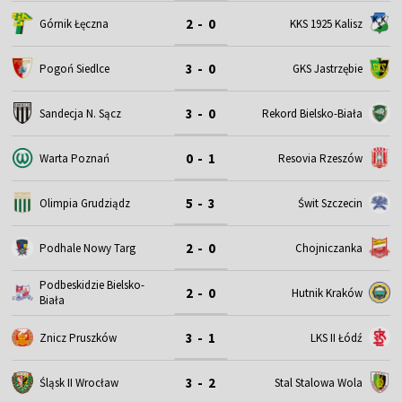
2 - 0
Górnik Łęczna
KKS 1925 Kalisz
3 - 0
Pogoń Siedlce
GKS Jastrzębie
3 - 0
Sandecja N. Sącz
Rekord Bielsko-Biała
0 - 1
Warta Poznań
Resovia Rzeszów
5 - 3
Olimpia Grudziądz
Świt Szczecin
2 - 0
Podhale Nowy Targ
Chojniczanka
Podbeskidzie Bielsko-
2 - 0
Hutnik Kraków
Biała
3 - 1
Znicz Pruszków
LKS II Łódź
3 - 2
Śląsk II Wrocław
Stal Stalowa Wola