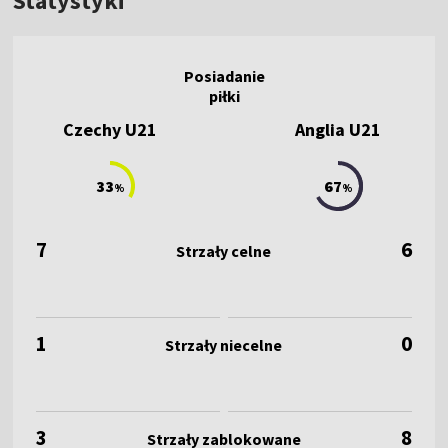
Statystyki
Czechy U21
Anglia U21
33
67
%
%
7
6
1
0
3
8