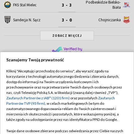
Podbeskidzie Bielsko-
3 - 3
FKS Stal Mielec
Biała
3 - 0
Sandecja N. Sącz
Chojniczanka
ZOBACZ WIĘCEJ
Szanujemy Twoją prywatność
Kliknij "Akceptuję i przechodzę do serwisu", aby wyrazić zgody na
korzystanie z technologii automatycznego śledzenia i zbierania danych,
TVP
dostęp do informacji na Twoim urządzeniu końcowym i ich
przechowywanie oraz na przetwarzanie Twoich danych osobowych przez
Abonament TVP
Regulamin TVP
nas, czyli Telewizję Polską S.A. w likwidacji (zwaną dalej również „TVP”),
Polityka prywatności
Sklep TVP
Zaufanych Partnerów z IAB* (1201 firm)
oraz pozostałych
Zaufanych
Partnerów TVP (93 firm)
, w celach marketingowych (w tym do
Biuro Reklamy
Moje zgody
zautomatyzowanego dopasowania reklam do Twoich zainteresowań i
mierzenia ich skuteczności) i pozostałych, które wskazujemy poniżej, a
Oferta Handlowa
Biuro reklamy
także zgody na udostępnianie przez nas identyfikatora PPID do Google.
Telegazeta ogłoszenia
Kontakt
Twoje dane osobowe zbierane podczas odwiedzania przez Ciebie naszych