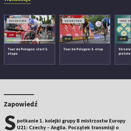
KOLARSTWO
KOLARSTWO
INNE S
LIVE
09:30
10:00
Tour de Pologne: start 5.
Tour de Pologne: 5. etap
Strzele
etapu
pistole
Zapowiedź
S
potkanie 1. kolejki grupy B mistrzostw Europy
U21: Czechy – Anglia. Początek transmisji o