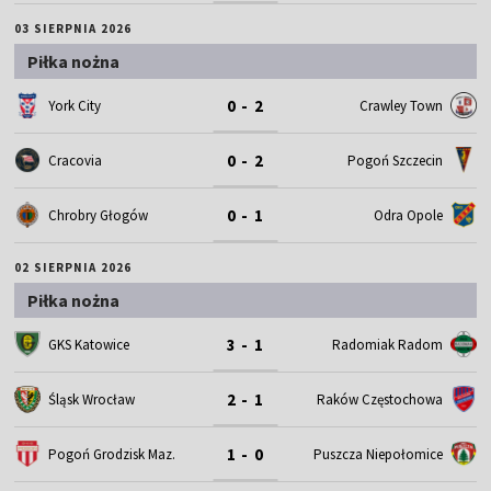
03 SIERPNIA 2026
Piłka nożna
0 - 2
York City
Crawley Town
0 - 2
Cracovia
Pogoń Szczecin
0 - 1
Chrobry Głogów
Odra Opole
02 SIERPNIA 2026
Piłka nożna
3 - 1
GKS Katowice
Radomiak Radom
2 - 1
Śląsk Wrocław
Raków Częstochowa
1 - 0
Pogoń Grodzisk Maz.
Puszcza Niepołomice