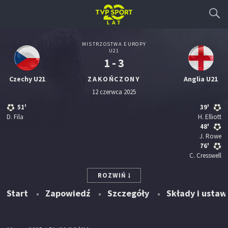
MISTRZOSTWA EUROPY
U21
1 - 3
Czechy U21
ZAKOŃCZONY
Anglia U21
12 czerwca 2025
51'
39'
D. Fila
H. Elliott
48'
J. Rowe
76'
C. Cresswell
ROZWIŃ
Start
Zapowiedź
Szczegóły
Składy i ustaw