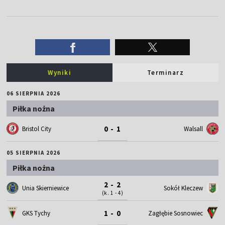
Wyniki
Terminarz
06 SIERPNIA 2026
Piłka nożna
0 - 1
Bristol City
Walsall
05 SIERPNIA 2026
Piłka nożna
2 - 2
Unia Skierniewice
Sokół Kleczew
(k. 1 - 4)
1 - 0
GKS Tychy
Zagłębie Sosnowiec