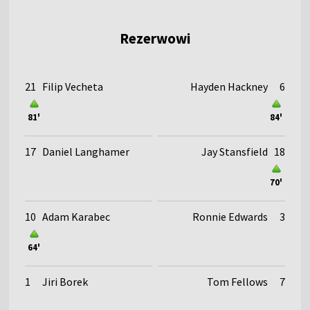
Rezerwowi
21
Filip Vecheta
Hayden Hackney
6
81'
84'
17
Daniel Langhamer
Jay Stansfield
18
70'
10
Adam Karabec
Ronnie Edwards
3
64'
1
Jiri Borek
Tom Fellows
7