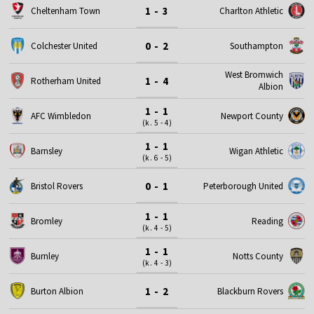
1 - 3
Cheltenham Town
Charlton Athletic
0 - 2
Colchester United
Southampton
West Bromwich
1 - 4
Rotherham United
Albion
1 - 1
AFC Wimbledon
Newport County
(k. 5 - 4)
1 - 1
Barnsley
Wigan Athletic
(k. 6 - 5)
0 - 1
Bristol Rovers
Peterborough United
1 - 1
Bromley
Reading
(k. 4 - 5)
1 - 1
Burnley
Notts County
(k. 4 - 3)
1 - 2
Burton Albion
Blackburn Rovers