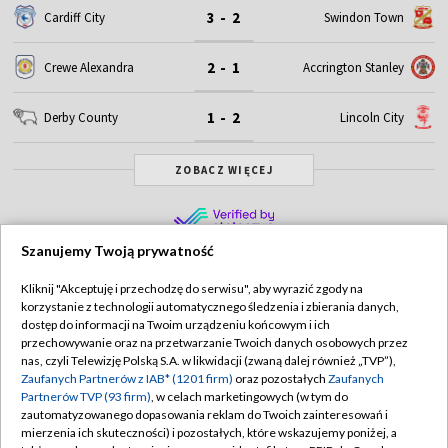
3 - 2
Cardiff City
Swindon Town
2 - 1
Crewe Alexandra
Accrington Stanley
1 - 2
Derby County
Lincoln City
ZOBACZ WIĘCEJ
Szanujemy Twoją prywatność
Kliknij "Akceptuję i przechodzę do serwisu", aby wyrazić zgody na
korzystanie z technologii automatycznego śledzenia i zbierania danych,
TVP
dostęp do informacji na Twoim urządzeniu końcowym i ich
przechowywanie oraz na przetwarzanie Twoich danych osobowych przez
Abonament TVP
Regulamin TVP
nas, czyli Telewizję Polską S.A. w likwidacji (zwaną dalej również „TVP”),
Polityka prywatności
Sklep TVP
Zaufanych Partnerów z IAB* (1201 firm)
oraz pozostałych
Zaufanych
Partnerów TVP (93 firm)
, w celach marketingowych (w tym do
Biuro Reklamy
Moje zgody
zautomatyzowanego dopasowania reklam do Twoich zainteresowań i
mierzenia ich skuteczności) i pozostałych, które wskazujemy poniżej, a
Oferta Handlowa
Biuro reklamy