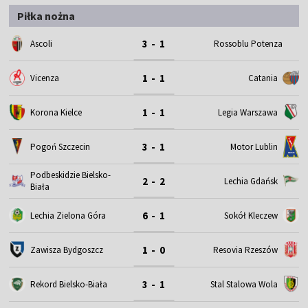
Piłka nożna
3 - 1
Ascoli
Rossoblu Potenza
1 - 1
Vicenza
Catania
1 - 1
Korona Kielce
Legia Warszawa
3 - 1
Motor Lublin
Pogoń Szczecin
Podbeskidzie Bielsko-
2 - 2
Lechia Gdańsk
Biała
6 - 1
Lechia Zielona Góra
Sokół Kleczew
1 - 0
Zawisza Bydgoszcz
Resovia Rzeszów
3 - 1
Rekord Bielsko-Biała
Stal Stalowa Wola