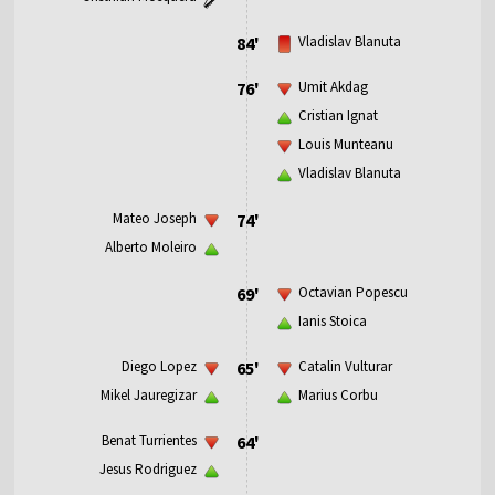
84'
Vladislav Blanuta
76'
Umit Akdag
Cristian Ignat
Louis Munteanu
Vladislav Blanuta
Mateo Joseph
74'
Alberto Moleiro
69'
Octavian Popescu
Ianis Stoica
Diego Lopez
65'
Catalin Vulturar
Mikel Jauregizar
Marius Corbu
Benat Turrientes
64'
Jesus Rodriguez