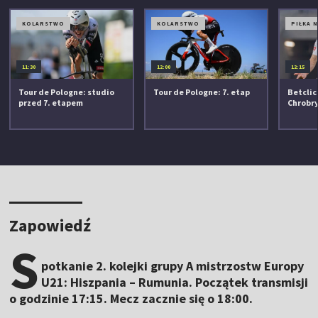
KOLARSTWO
KOLARSTWO
PIŁKA 
11:30
12:00
12:15
Tour de Pologne: studio
Tour de Pologne: 7. etap
Betclic 
przed 7. etapem
Chrobr
Zapowiedź
S
potkanie 2. kolejki grupy A mistrzostw Europy
U21: Hiszpania – Rumunia. Początek transmisji
o godzinie 17:15. Mecz zacznie się o 18:00.