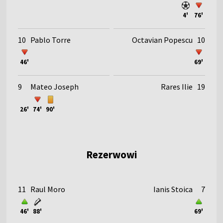
4'
76'
10
Pablo Torre
Octavian Popescu
10
46'
69'
9
Mateo Joseph
Rares Ilie
19
26'
74'
90'
Rezerwowi
11
Raul Moro
Ianis Stoica
7
46'
88'
69'