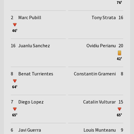
76'
2
Marc Pubill
Tony Strata
16
46'
16
Juanlu Sanchez
Ovidiu Perianu
20
42'
8
Benat Turrientes
Constantin Grameni
8
64'
7
Diego Lopez
Catalin Vulturar
15
65'
65'
6
Javi Guerra
Louis Munteanu
9