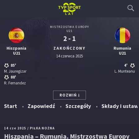
MISTRZOSTWA EUROPY
U21
2 - 1
Hiszpania
ZAKOŃCZONY
Rumunia
U21
U21
14 czerwca 2025
85'
4'
M. Jauregizar
L. Munteanu
88'
R. Fernandez
ROZWIŃ
Start
Zapowiedź
Szczegóły
Składy i ustaw
14 cze 2025
/ PIŁKA NOŻNA
Hiszpania – Rumunia. Mistrzostwa Europy