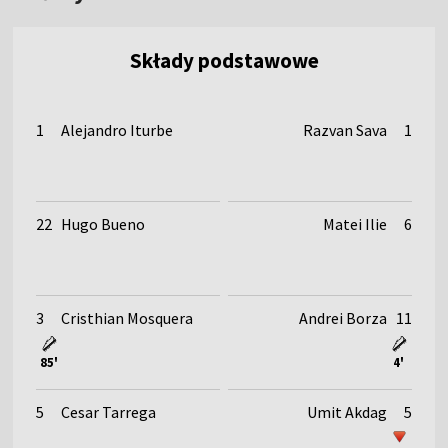
Składy podstawowe
1
Alejandro Iturbe
Razvan Sava
1
22
Hugo Bueno
Matei Ilie
6
3
Cristhian Mosquera
Andrei Borza
11
85'
4'
5
Cesar Tarrega
Umit Akdag
5