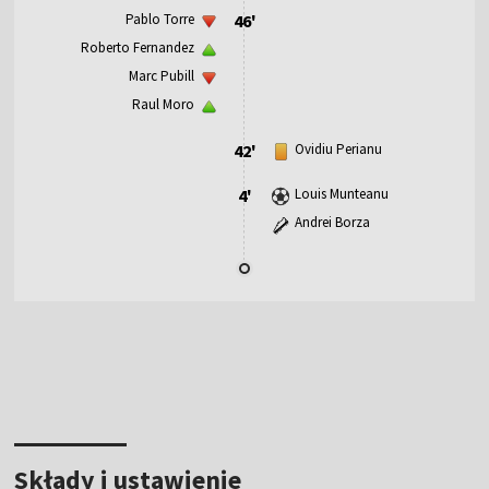
Pablo Torre
46'
Roberto Fernandez
Marc Pubill
Raul Moro
42'
Ovidiu Perianu
4'
Louis Munteanu
Andrei Borza
Składy i ustawienie