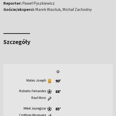
Reporter:
Paweł Pyszkiewicz
Goście/eksperci:
Marek Wasiluk, Michał Zachodny
Szczegóły
Mateo Joseph
90'
Roberto Fernandez
88'
Raul Moro
Mikel Jauregizar
85'
Cristhian Mosquera