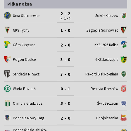
Piłka nożna
2 - 2
Unia Skierniewice
Sokół Kleczew
(k. 1 - 4)
1 - 0
GKS Tychy
Zagłębie Sosnowiec
2 - 0
Górnik Łęczna
KKS 1925 Kalisz
3 - 0
Pogoń Siedlce
GKS Jastrzębie
3 - 0
Sandecja N. Sącz
Rekord Bielsko-Biała
0 - 1
Warta Poznań
Resovia Rzeszów
5 - 3
Olimpia Grudziądz
Świt Szczecin
2 - 0
Podhale Nowy Targ
Chojniczanka
Podbeskidzie Bielsko-