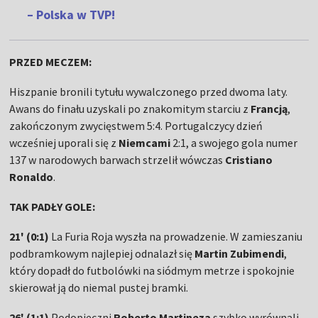
– Polska w TVP!
PRZED MECZEM:
Hiszpanie bronili tytułu wywalczonego przed dwoma laty.
Awans do finału uzyskali po znakomitym starciu z
Francją
,
zakończonym zwycięstwem 5:4. Portugalczycy dzień
wcześniej uporali się z
Niemcami
2:1, a swojego gola numer
137 w narodowych barwach strzelił wówczas
Cristiano
Ronaldo
.
TAK PADŁY GOLE:
21' (0:1)
La Furia Roja wyszła na prowadzenie. W zamieszaniu
podbramkowym najlepiej odnalazł się
Martin Zubimendi
,
który dopadł do futbolówki na siódmym metrze i spokojnie
skierował ją do niemal pustej bramki.
26' (1:1)
Podopieczni
Roberto Martineza
szybko wyrównali.