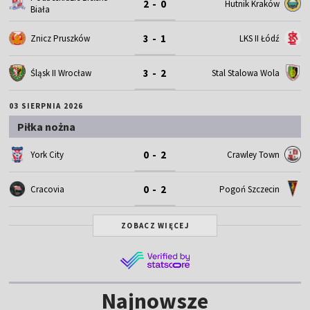
2 - 0
Hutnik Kraków
Biała
3 - 1
Znicz Pruszków
LKS II Łódź
3 - 2
Śląsk II Wrocław
Stal Stalowa Wola
03 SIERPNIA 2026
Piłka nożna
0 - 2
York City
Crawley Town
0 - 2
Cracovia
Pogoń Szczecin
ZOBACZ WIĘCEJ
Najnowsze