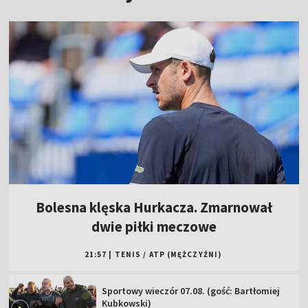
Bolesna klęska Hurkacza. Zmarnował
dwie piłki meczowe
21:57
|
TENIS
/
ATP (MĘŻCZYŹNI)
Sportowy wieczór 07.08. (gość: Bartłomiej
Kubkowski)