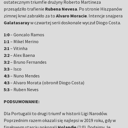
ostatecznym triumfie drużyny Roberto Martineza
przesądziło trafienie
Rubena Nevesa
. Po stronie Hiszpanów
zimnej krwi zabrakło za to
Alvaro Moracie
. Intencje snajpera
Galatasaray
w czwartej serii doskonale wyczuł Diogo Costa.
1:0
– Goncalo Ramos
1:1
– Mikel Merino
2:1
– Vitinha
2:2
– Alex Baena
3:2
– Bruno Fernandes
3:3
– Isco
4:3
– Nuno Mendes
4:3
– Alvaro Morata (obronił Diogo Costa)
5:3
– Ruben Neves
PODSUMOWANIE:
Dla Portugalii to drugi triumf w historii Ligi Narodów.
Poprzednim razem okazali się najlepsi w 2019 roku, gdy w
finałowym starciu pokonali
Holandię
(1:0). Dodajmy, że