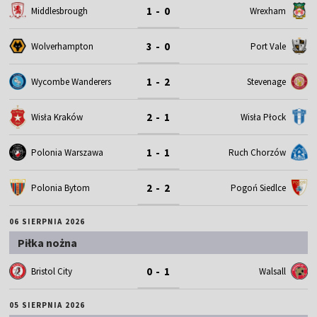
1 - 0
Middlesbrough
Wrexham
3 - 0
Wolverhampton
Port Vale
1 - 2
Wycombe Wanderers
Stevenage
2 - 1
Wisła Kraków
Wisła Płock
1 - 1
Polonia Warszawa
Ruch Chorzów
2 - 2
Polonia Bytom
Pogoń Siedlce
06 SIERPNIA 2026
Piłka nożna
0 - 1
Bristol City
Walsall
05 SIERPNIA 2026