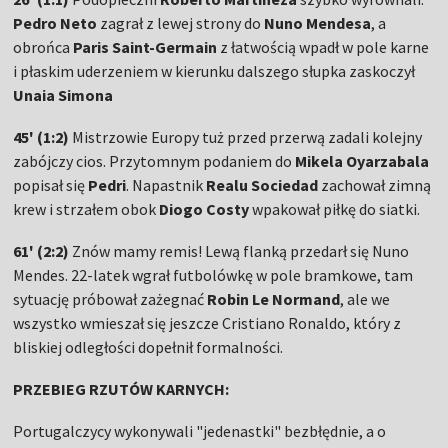
Pedro Neto
zagrał z lewej strony do
Nuno Mendesa
, a
obrońca
Paris Saint-Germain
z łatwością wpadł w pole karne
i płaskim uderzeniem w kierunku dalszego słupka zaskoczył
Unaia Simona
45' (1:2)
Mistrzowie Europy tuż przed przerwą zadali kolejny
zabójczy cios. Przytomnym podaniem do
Mikela Oyarzabala
popisał się
Pedri
. Napastnik
Realu Sociedad
zachował zimną
krew i strzałem obok
Diogo Costy
wpakował piłkę do siatki.
61' (2:2)
Znów mamy remis! Lewą flanką przedarł się Nuno
Mendes. 22-latek wgrał futbolówkę w pole bramkowe, tam
sytuację próbował zażegnać
Robin Le Normand
, ale we
wszystko wmieszał się jeszcze Cristiano Ronaldo, który z
bliskiej odległości dopełnił formalności.
PRZEBIEG RZUTÓW KARNYCH:
Portugalczycy wykonywali "jedenastki" bezbłędnie, a o