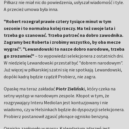
Piłkarz nie miał nic do powiedzenia, usłyszał wiadomość i tyle.
A przecież umowa była inna.
"Robert rozegrał prawie cztery tysiące minut w tym
sezonie i to normalna kolej rzeczy. Ma też swoje lata i
trzeba go szanować. Trzeba patrzeć na dobro zawodnika.
Zagramy bez Roberta i zrobimy wszystko, by oba mecze
wygrać”. "Lewandowski to nasze dobro narodowe, trzeba
go zrozumieć"
– to wypowiedzi selekcjonera z ostatnich dni.
W niedzielę Lewandowski przestał być "dobrem narodowym".
Już więcej w piłkarskiej szatni się nie spotkają. Lewandowski,
dopóki kadrą będzie rządził Probierz, nie zagra.
Opaskę ma teraz zakładać
Piotr Zielińsk
i, który czeka na
setny występ w narodowym zespole. Kłopot w tym, że
rozgrywający Interu Mediolan jest kontuzjowany i nie
wiadomo, czy w Helsinkach będzie do dyspozycji selekcjonera.
Probierz postanowił zgasić płonące ognisko benzyną.
Ognisko zapłonęło w marcu. Kalendarium zdarzeń jest