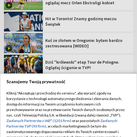
oglądaj mecz Orlen Ekstraligi kobiet
Hit w Toronto! Znamy godzinę meczu
Świątek
Kuś ze złotem w Oregonie: byłam bardzo
zestresowana [WIDEO]
Dziś "królewski" etap Tour de Pologne.
Oglądaj ściganie w TVP!
Szanujemy Twoją prywatność
Kliknij "Akceptuję i przechodzę do serwisu", aby wyrazić zgody na
korzystanie z technologii automatycznego śledzenia i zbierania danych,
TVP
dostęp do informacji na Twoim urządzeniu końcowym i ich
Abonament TVP
Regulamin TVP
przechowywanie oraz na przetwarzanie Twoich danych osobowych przez
nas, czyli Telewizję Polską S.A. w likwidacji (zwaną dalej również „TVP”),
Polityka prywatności
Sklep TVP
Zaufanych Partnerów z IAB* (1201 firm)
oraz pozostałych
Zaufanych
Partnerów TVP (93 firm)
, w celach marketingowych (w tym do
Biuro Reklamy
Moje zgody
zautomatyzowanego dopasowania reklam do Twoich zainteresowań i