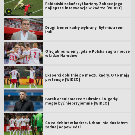
Fabiański zakończył karierę. Zobacz jego
najlepsze interwencje w kadrze [WIDEO]
Drugi trener kadry wybrany. Był mistrzem
Indii
Oficjalnie: wiemy, gdzie Polska zagra mecze
w Lidze Narodów
Eksperci dobitnie po meczu kadry. O to mają
pretensje [WIDEO]
Borek ocenił mecze z Ukrainą i Nigerią:
mogło być nieprzyjemnie [WIDEO]
Co za debiut w kadrze. Urban: nie dostałem
żadnej odpowiedzi