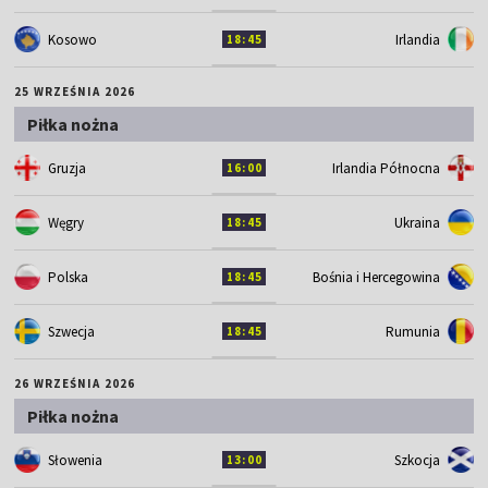
Kosowo
Irlandia
18:45
25 WRZEŚNIA 2026
Piłka nożna
Gruzja
Irlandia Północna
16:00
Węgry
Ukraina
18:45
Polska
Bośnia i Hercegowina
18:45
Szwecja
Rumunia
18:45
26 WRZEŚNIA 2026
Piłka nożna
Słowenia
Szkocja
13:00