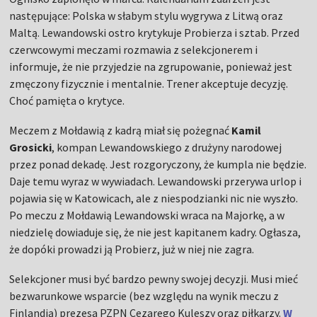
następujące: Polska w słabym stylu wygrywa z Litwą oraz
Maltą. Lewandowski ostro krytykuje Probierza i sztab. Przed
czerwcowymi meczami rozmawia z selekcjonerem i
informuje, że nie przyjedzie na zgrupowanie, ponieważ jest
zmęczony fizycznie i mentalnie. Trener akceptuje decyzję.
Choć pamięta o krytyce.
Meczem z Mołdawią z kadrą miał się pożegnać
Kamil
Grosicki
, kompan Lewandowskiego z drużyny narodowej
przez ponad dekadę. Jest rozgoryczony, że kumpla nie będzie.
Daje temu wyraz w wywiadach. Lewandowski przerywa urlop i
pojawia się w Katowicach, ale z niespodzianki nic nie wyszło.
Po meczu z Mołdawią Lewandowski wraca na Majorkę, a w
niedzielę dowiaduje się, że nie jest kapitanem kadry. Ogłasza,
że dopóki prowadzi ją Probierz, już w niej nie zagra.
Selekcjoner musi być bardzo pewny swojej decyzji. Musi mieć
bezwarunkowe wsparcie (bez względu na wynik meczu z
Finlandią) prezesa PZPN Cezarego Kuleszy oraz piłkarzy.
W