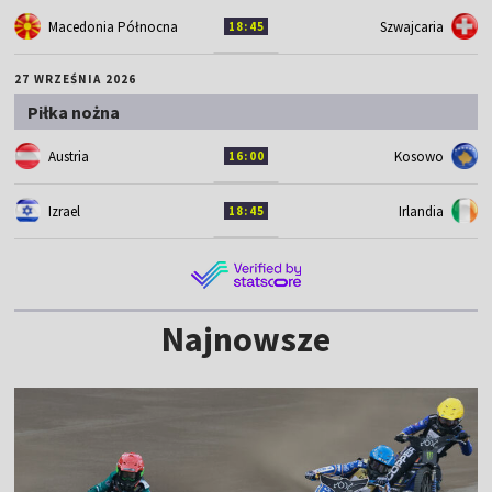
Macedonia Północna
Szwajcaria
18:45
27 WRZEŚNIA 2026
Piłka nożna
Austria
Kosowo
16:00
Izrael
Irlandia
18:45
Najnowsze