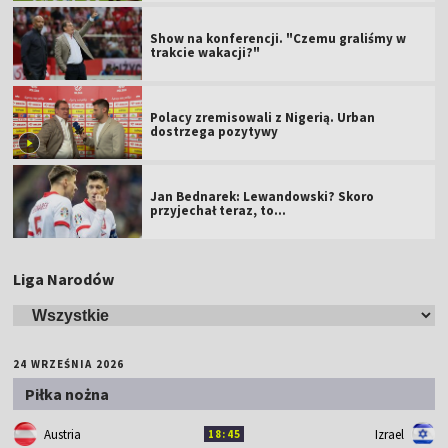
Show na konferencji. "Czemu graliśmy w
trakcie wakacji?"
Polacy zremisowali z Nigerią. Urban
dostrzega pozytywy
Jan Bednarek: Lewandowski? Skoro
przyjechał teraz, to…
Liga Narodów
24 WRZEŚNIA 2026
Piłka nożna
Austria
Izrael
18:45