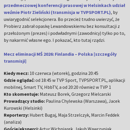
przedmeczowej konferencji prasowej w Helsinkach udział
weźmie Piotr Zieliński (transmisja w TVPSPORT.PL)
, by
uwiarygodnić selekcjonera. Bo przecież trudno uwierzyć, że
Probierz zabrał opaskę Lewandowskiemu bez konsultacji z
przełożonym (prezes) i podwładnymi (zawodnicy) tylko po to,
by nakarmić własne ego. I pokazać, kto tutaj rządzi.
Mecz eliminacji MŚ 2026: Finlandia – Polska [szczegóły
transmisji]
Kiedy mecz:
10 czerwca (wtorek), godzina 20:45
Gdzie oglądać:
od 18:45 w TVP Sport, TVPSPORT.PL, aplikacji
mobilnej, Smart TV, HbbTV, a od 20:20 również w TVP 1
Kto skomentuje:
Mateusz Borek, Grzegorz Mielcarski
Prowadzący studio:
Paulina Chylewska (Warszawa), Jacek
Kurowski (Helsinki)
Reporterzy:
Hubert Bugaj, Maja Strzelczyk, Marcin Feddek
(analiza)
Goście/eksperci:
Artur Wichniarek, Jakub Wawrzyniak,