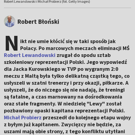
Robert Lewandowski i Michał Probierz (fot. Getty Images)
Robert Błoński
N
ikt nie umie kłócić się w taki sposób jak
Polacy. Po marcowych meczach eliminacji MŚ
Robert Lewandowski
zrugał do spodu sztab
szkoleniowy reprezentacji Polski. Jego wypowiedź
dla Jacka Kurowskiego w TVP po wygranym 2:0
meczu z Maltą była tylko delikatną cząstką tego, co
usłyszeli w szatni trenerzy i przy okazji, piłkarze. A
usłyszeli, że do niczego się nie nadają, że treningi
są fatalne, a czas marnowany na dośrodkowania
oraz stałe fragmenty. W niedzielę "Lewy" został
pozbawiony opaski kapitana reprezentacji Polski.
Michał Probierz
przeszedł do kolejnego etapu wojny
z byłym już kapitanem. Zwycięzcy nie będzie, za
uszami mają obie strony, z tego konfliktu utytłani