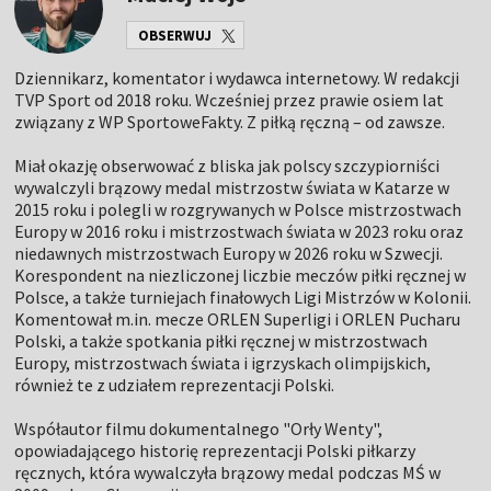
OBSERWUJ
Dziennikarz, komentator i wydawca internetowy. W redakcji
TVP Sport od 2018 roku. Wcześniej przez prawie osiem lat
związany z WP SportoweFakty. Z piłką ręczną – od zawsze.
Miał okazję obserwować z bliska jak polscy szczypiorniści
wywalczyli brązowy medal mistrzostw świata w Katarze w
2015 roku i polegli w rozgrywanych w Polsce mistrzostwach
Europy w 2016 roku i mistrzostwach świata w 2023 roku oraz
niedawnych mistrzostwach Europy w 2026 roku w Szwecji.
Korespondent na niezliczonej liczbie meczów piłki ręcznej w
Polsce, a także turniejach finałowych Ligi Mistrzów w Kolonii.
Komentował m.in. mecze ORLEN Superligi i ORLEN Pucharu
Polski, a także spotkania piłki ręcznej w mistrzostwach
Europy, mistrzostwach świata i igrzyskach olimpijskich,
również te z udziałem reprezentacji Polski.
Współautor filmu dokumentalnego "Orły Wenty",
opowiadającego historię reprezentacji Polski piłkarzy
ręcznych, która wywalczyła brązowy medal podczas MŚ w