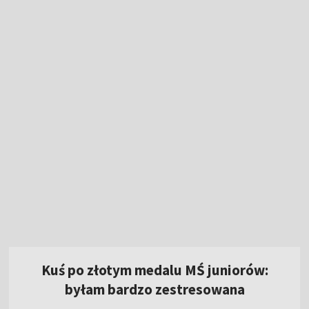
Kuś po złotym medalu MŚ juniorów:
byłam bardzo zestresowana
7:05
|
LEKKOATLETYKA
Dziś "królewski" etap Tour de Pologne.
Oglądaj ściganie w TVP!
Multi1Liga! Oglądaj transmisję sobotnich
meczów 3. kolejki!