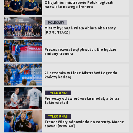
Oficjalnie: mistrzowie Polski ogłosili
nazwisko nowego trenera
POLECAMY
Mistrz był nagi. Wisła oblała oba testy
[KOMENTARZ]
Prezes rozwiał wątpliwości. Nie będzie
zmiany trenera
21 sezonów w Lidze Mistrzów! Legenda
kończy karierę
TYLKO U NAS
Pierwszy od ćwierć wieku medal, a teraz
takie wieści!
TYLKO U NAS
Trener Wisły odpowiada na zarzuty. Mocne
słowa! [WYWIAD]