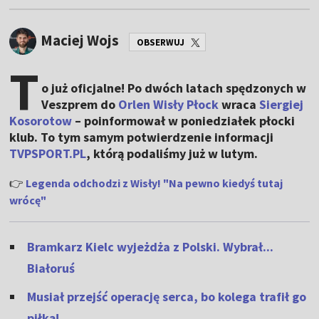
Maciej Wojs
OBSERWUJ
T
o już oficjalne! Po dwóch latach spędzonych w
Veszprem do
Orlen Wisły Płock
wraca
Siergiej
Kosorotow
– poinformował w poniedziałek płocki
klub. To tym samym potwierdzenie informacji
TVPSPORT.PL
, którą podaliśmy już w lutym.
👉
Legenda odchodzi z Wisły! "Na pewno kiedyś tutaj
wrócę"
Bramkarz Kielc wyjeżdża z Polski. Wybrał...
Białoruś
Musiał przejść operację serca, bo kolega trafił go
piłką!