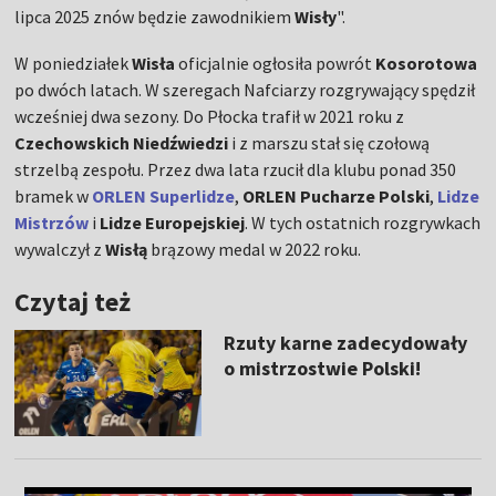
lipca 2025 znów będzie zawodnikiem
Wisły
".
W poniedziałek
Wisła
oficjalnie ogłosiła powrót
Kosorotowa
po dwóch latach. W szeregach Nafciarzy rozgrywający spędził
wcześniej dwa sezony. Do Płocka trafił w 2021 roku z
Czechowskich Niedźwiedzi
i z marszu stał się czołową
strzelbą zespołu. Przez dwa lata rzucił dla klubu ponad 350
bramek w
ORLEN Superlidze
,
ORLEN Pucharze Polski
,
Lidze
Mistrzów
i
Lidze Europejskiej
. W tych ostatnich rozgrywkach
wywalczył z
Wisłą
brązowy medal w 2022 roku.
Czytaj też
Rzuty karne zadecydowały
o mistrzostwie Polski!