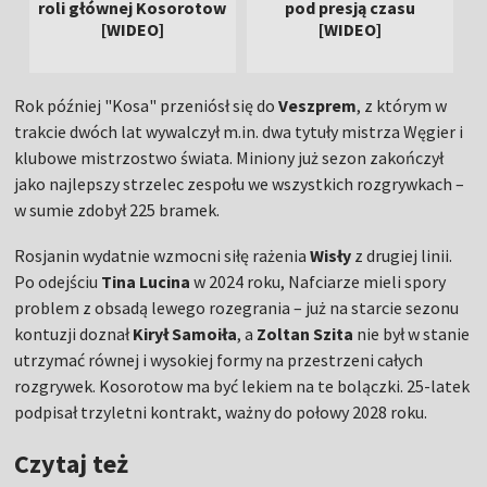
roli głównej Kosorotow
pod presją czasu
[WIDEO]
[WIDEO]
Rok później "Kosa" przeniósł się do
Veszprem
, z którym w
trakcie dwóch lat wywalczył m.in. dwa tytuły mistrza Węgier i
klubowe mistrzostwo świata. Miniony już sezon zakończył
jako najlepszy strzelec zespołu we wszystkich rozgrywkach –
w sumie zdobył 225 bramek.
Rosjanin wydatnie wzmocni siłę rażenia
Wisły
z drugiej linii.
Po odejściu
Tina Lucina
w 2024 roku, Nafciarze mieli spory
problem z obsadą lewego rozegrania – już na starcie sezonu
kontuzji doznał
Kirył Samoiła
, a
Zoltan Szita
nie był w stanie
utrzymać równej i wysokiej formy na przestrzeni całych
rozgrywek. Kosorotow ma być lekiem na te bolączki. 25-latek
podpisał trzyletni kontrakt, ważny do połowy 2028 roku.
Czytaj też