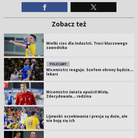
Zobacz też
Wielki cios dla Industrii. Traci kluczowego
zawodnika
POLECAMY
Wicemistrz reaguje. Szefem obrony będzie...
lekarz
Wicemistrz świata opuścił Wisłę.
Zdecydowała... rodzina
Lijewski: oczekiwania i presja są duże, ale
nie boję się ich