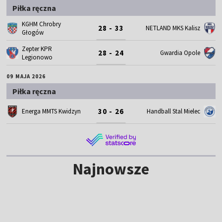
Piłka ręczna
KGHM Chrobry
28 - 33
NETLAND MKS Kalisz
Głogów
Zepter KPR
28 - 24
Gwardia Opole
Legionowo
09 MAJA 2026
Piłka ręczna
30 - 26
Energa MMTS Kwidzyn
Handball Stal Mielec
Najnowsze