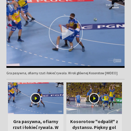
Gra pasywna, ofiarny rzut i łokieć rywala. W roli głównej Kosorotow [WIDEO]
Gra pasywna, ofiarny
Kosorotow "odpalił" z
rzut i łokieć rywala. W
dystansu. Piękny gol