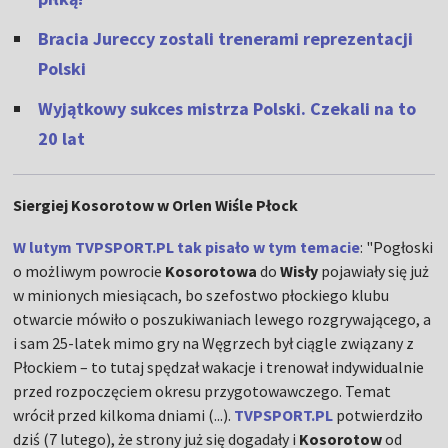
Bracia Jureccy zostali trenerami reprezentacji
Polski
Wyjątkowy sukces mistrza Polski. Czekali na to
20 lat
Siergiej Kosorotow w Orlen Wiśle Płock
W lutym TVPSPORT.PL tak pisało w tym temacie
: "Pogłoski
o możliwym powrocie
Kosorotowa
do
Wisły
pojawiały się już
w minionych miesiącach, bo szefostwo płockiego klubu
otwarcie mówiło o poszukiwaniach lewego rozgrywającego, a
i sam 25-latek mimo gry na Węgrzech był ciągle związany z
Płockiem – to tutaj spędzał wakacje i trenował indywidualnie
przed rozpoczęciem okresu przygotowawczego. Temat
wrócił przed kilkoma dniami (...).
TVPSPORT.PL
potwierdziło
dziś (7 lutego), że strony już się dogadały i
Kosorotow
od