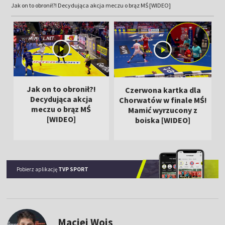
Jak on to obronił?! Decydująca akcja meczu o brąz MŚ [WIDEO]
Jak on to obronił?!
Czerwona kartka dla
Decydująca akcja
Chorwatów w finale MŚ!
meczu o brąz MŚ
Mamić wyrzucony z
[WIDEO]
boiska [WIDEO]
Pobierz aplikację
TVP SPORT
Maciej Wojs