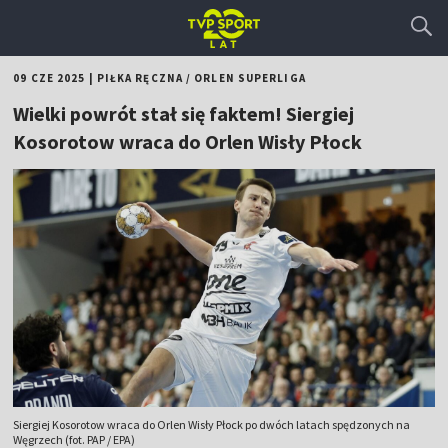
09 CZE 2025
|
PIŁKA RĘCZNA
/
ORLEN SUPERLIGA
Wielki powrót stał się faktem! Siergiej
Kosorotow wraca do Orlen Wisły Płock
Siergiej Kosorotow wraca do Orlen Wisły Płock po dwóch latach spędzonych na
Węgrzech (fot. PAP / EPA)