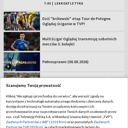
Pełnosprawni (08.08.2026)
Zawisza Bydgoszcz – Resovia [NA ŻYWO].
Oglądaj mecz Betclic 2 Ligi
Podhale Nowy Targ – Hutnik Kraków [NA
ŻYWO]. Oglądaj mecz Betclic 2 Ligi
Miedź Legnica – Pogoń Grodzisk
Mazowiecki. Oglądaj mecz Betclic 1 Ligi!
Szanujemy Twoją prywatność
Kliknij "Akceptuję i przechodzę do serwisu", aby wyrazić zgody na
korzystanie z technologii automatycznego śledzenia i zbierania danych,
TVP
dostęp do informacji na Twoim urządzeniu końcowym i ich
Abonament TVP
Regulamin TVP
przechowywanie oraz na przetwarzanie Twoich danych osobowych przez
nas, czyli Telewizję Polską S.A. w likwidacji (zwaną dalej również „TVP”),
Polityka prywatności
Sklep TVP
Zaufanych Partnerów z IAB* (1201 firm)
oraz pozostałych
Zaufanych
Partnerów TVP (93 firm)
, w celach marketingowych (w tym do