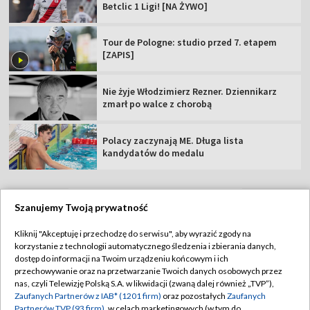
Betclic 1 Ligi! [NA ŻYWO]
Tour de Pologne: studio przed 7. etapem
[ZAPIS]
Nie żyje Włodzimierz Rezner. Dziennikarz
zmarł po walce z chorobą
Polacy zaczynają ME. Długa lista
kandydatów do medalu
Szanujemy Twoją prywatność
TVP
Kliknij "Akceptuję i przechodzę do serwisu", aby wyrazić zgody na
korzystanie z technologii automatycznego śledzenia i zbierania danych,
Abonament TVP
Regulamin TVP
dostęp do informacji na Twoim urządzeniu końcowym i ich
Polityka prywatności
Sklep TVP
przechowywanie oraz na przetwarzanie Twoich danych osobowych przez
nas, czyli Telewizję Polską S.A. w likwidacji (zwaną dalej również „TVP”),
Biuro Reklamy
Moje zgody
Zaufanych Partnerów z IAB* (1201 firm)
oraz pozostałych
Zaufanych
Partnerów TVP (93 firm)
, w celach marketingowych (w tym do