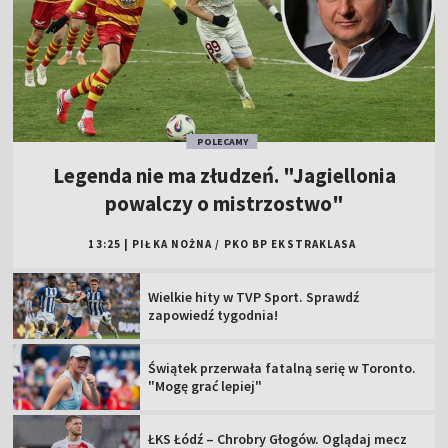
POLECAMY
Legenda nie ma złudzeń. "Jagiellonia
powalczy o mistrzostwo"
13:25
|
PIŁKA NOŻNA
/
PKO BP EKSTRAKLASA
Wielkie hity w TVP Sport. Sprawdź
zapowiedź tygodnia!
Świątek przerwała fatalną serię w Toronto.
"Mogę grać lepiej"
ŁKS Łódź – Chrobry Głogów. Oglądaj mecz