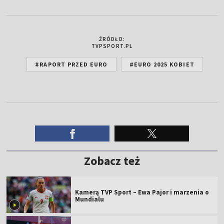
ŹRÓDŁO:
TVPSPORT.PL
#RAPORT PRZED EURO
#EURO 2025 KOBIET
Zobacz też
Kamerą TVP Sport – Ewa Pajor i marzenia o
Mundialu