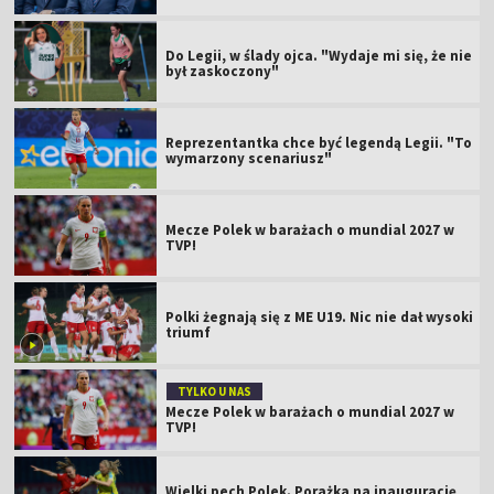
Do Legii, w ślady ojca. "Wydaje mi się, że nie
był zaskoczony"
Reprezentantka chce być legendą Legii. "To
wymarzony scenariusz"
Mecze Polek w barażach o mundial 2027 w
TVP!
Polki żegnają się z ME U19. Nic nie dał wysoki
triumf
TYLKO U NAS
Mecze Polek w barażach o mundial 2027 w
TVP!
Wielki pech Polek. Porażka na inaugurację