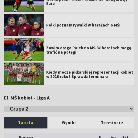
Euro
Polki poznały rywalki w barażach o MŚ!
Zawiła droga Polek na MŚ. W barażach mogą
trafić na potęgi
Kiedy mecze piłkarskiej reprezentacji kobiet
w 2026 roku? Sprawdź terminarz
El. MŚ kobiet - Liga A
Tabela
Wyniki
Terminarz
Drużyna
M
+/-
Pkt