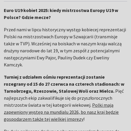
Euro U19 kobiet 2025: kiedy mistrzostwa Europy U19 w
Polsce? Gdzie mecze?
Przed nami w lipcu historyczny występ kobiecej reprezentacji
Polski na mistrzostwach Europy w Szwajcarii (transmisje
także w TVP). Wcześniej na boiskach w naszym kraju walczą
drużyny narodowe do lat 19, w tym zespół z potencjalnymi
następczyniami Ewy Pajor, Pauliny Dudek czy Eweliny
Kamczyk.
Turniej z udziałem ośmiu reprezentacji zostanie
rozegrany od 15 do 27 czerwca na czterech stadionach: w
Tarnobrzegu, Rzeszowie, Stalowej Woli oraz Mielcu.
Pięć
najlepszych ekip zakwalifikuje się do przyszłorocznych
mistrzostw świata w tej kategorii wiekowej.
Polki mają
zapewniony występ na mundialu 2026, bo nasz kraj będzie
gospodarzem także tej wielkiej imprezy
!