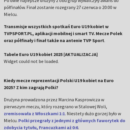
Po dwie najlepsze drużyny z obu grup wywalczyły awans do
półfinałów. Finał zostanie rozegrany 27 czerwca o 20:00 w
Mielcu.
Transmisje wszystkich spotkań Euro U19 kobiet w
TVPSPORT.PL, aplikacji mobilnej i smart TV. Mecze Polek
oraz półfinały i finał także na antenie TVP Sport
.
Tabele Euro U19 kobiet 2025 [AKTUALIZACJA]
Widget could not be loaded.
Kiedy mecze reprezentacji Polski U19 kobiet na Euro
2025? Z kim zagrają Polki?
Drużyna prowadzona przez Marcina Kasprowicza
w
pierwszym meczu, który rozegrano w Stalowej Woli,
zremisowała z Włoszkami 1:1
. Niestety dużo gorzej było w
Mielcu.
Polki przegrały z jednymi z głównych faworytek do
zdobycia tytułu, Francuzkami aż 0:6
.