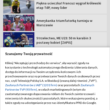
Piękna ucieczka! Francuz wygrał królewski
etap TdP, nowy lider
Amerykanka triumfatorką turnieju w
Warszawie
Strzelectwo, ME U23: 50 m karabin 3
postawy kobiet [ZAPIS]
Szanujemy Twoją prywatność
Kliknij "Akceptuję i przechodzę do serwisu", aby wyrazić zgody na
korzystanie z technologii automatycznego śledzenia i zbierania danych,
TVP
dostęp do informacji na Twoim urządzeniu końcowym i ich
Abonament TVP
Regulamin TVP
przechowywanie oraz na przetwarzanie Twoich danych osobowych przez
nas, czyli Telewizję Polską S.A. w likwidacji (zwaną dalej również „TVP”),
Polityka prywatności
Sklep TVP
Zaufanych Partnerów z IAB* (1201 firm)
oraz pozostałych
Zaufanych
Partnerów TVP (93 firm)
, w celach marketingowych (w tym do
Biuro Reklamy
Moje zgody
zautomatyzowanego dopasowania reklam do Twoich zainteresowań i
mierzenia ich skuteczności) i pozostałych, które wskazujemy poniżej, a
Oferta Handlowa
Biuro reklamy
także zgody na udostępnianie przez nas identyfikatora PPID do Google.
Telegazeta ogłoszenia
Kontakt