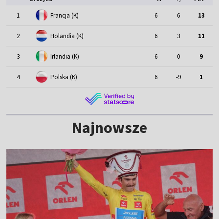
1
Francja (K)
6
6
13
2
Holandia (K)
6
3
11
3
Irlandia (K)
6
0
9
4
Polska (K)
6
-9
1
Najnowsze