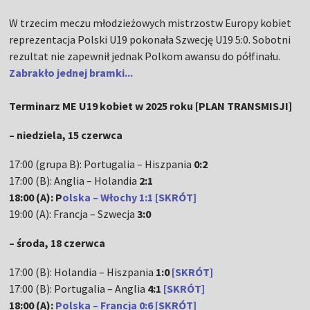
W trzecim meczu młodzieżowych mistrzostw Europy kobiet
reprezentacja Polski U19 pokonała Szwecję U19 5:0. Sobotni
rezultat nie zapewnił jednak Polkom awansu do półfinału.
Zabrakło jednej bramki...
Terminarz ME U19 kobiet w 2025 roku [PLAN TRANSMISJI]
– niedziela, 15 czerwca
17:00 (grupa B): Portugalia – Hiszpania
0:2
17:00 (B): Anglia – Holandia
2:1
18:00 (A): P
olska – Włochy 1:1 [SKRÓT]
19:00 (A): Francja – Szwecja
3:0
– środa, 18 czerwca
17:00 (B): Holandia – Hiszpania
1:0
[SKRÓT]
17:00 (B): Portugalia – Anglia
4:1
[SKRÓT]
18:00 (A):
Polska – Francja 0:6 [SKRÓT]