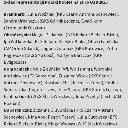
Skład reprezentacji Polski kobiet na Euro U19 2025
Bramkarki:
Julia Woźniak (KKS Czarni Antrans Sosnowiec),
Sandra Urbańczyk (GKS Górnik Łęczna), Ewa Sikora
(Stomilanki Olsztyn)
Obrończynie:
Magda Piekarska (BTS Rekord Bielsko-Biała),
Iga Witkowska (BTS Rekord Bielsko-Biała), Oliwia Łapińska
(AP Orlen Gdańsk), Jagoda Cyraniak (GKS Katowice), Zofia
Pągowska (UKS SMS Łódź), Martyna Bartczak (KKP
Bydgoszcz)
Pomocniczki:
Maja Zielińska (VfL Wolfsburg), Weronika
Araśniewicz (FC Barcelona), Zuzanna Witek (KKS Czarni
Antrans Sosnowiec), Krystyna Flis (Juventus Turyn), Emilia
Sobierajska (Pogoń Tczew), Inez Sikora (GKS Górnik Łęczna),
Paulina Guzik (WKS Śląsk Wrocław),, Julia Przybył (Lech UAM
Poznań)
Napastniczki:
Zuzanna Grzywińska (KKS Czarni Antrans
Sosnowiec), Nina Abe (Pogoń Tczew), Julia Gutowska (BTS
Rekord Bielsko-Biała), Kinga Wyrwas (WKS Śląsk Wrocław)