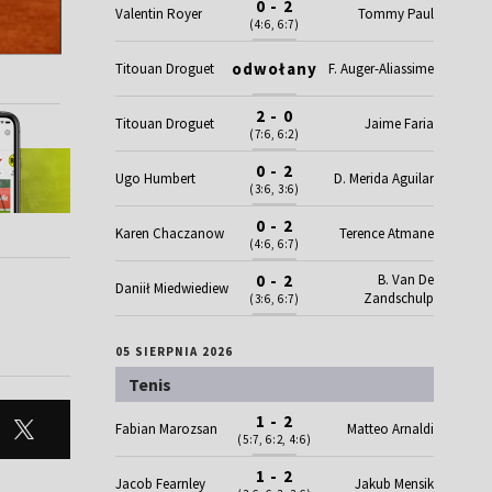
0 - 2
Valentin Royer
Tommy Paul
(4:6, 6:7)
odwołany
Titouan Droguet
F. Auger-Aliassime
2 - 0
Titouan Droguet
Jaime Faria
(7:6, 6:2)
0 - 2
Ugo Humbert
D. Merida Aguilar
(3:6, 3:6)
0 - 2
Karen Chaczanow
Terence Atmane
(4:6, 6:7)
B. Van De
0 - 2
Daniił Miedwiediew
Zandschulp
(3:6, 6:7)
05 SIERPNIA 2026
Tenis
1 - 2
Fabian Marozsan
Matteo Arnaldi
(5:7, 6:2, 4:6)
1 - 2
Jacob Fearnley
Jakub Mensik