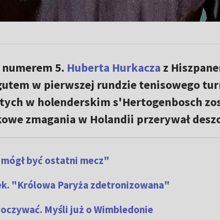
z numerem 5.
Huberta Hurkacza
z Hiszpan
gutem w pierwszej rundzie tenisowego tur
stych w holenderskim s'Hertogenbosch zos
kowe zmagania w Holandii przerywał deszc
o mógł być ostatni mecz"
ek. "Królowa Paryża zdetronizowana"
oczywać. Myśli już o Wimbledonie