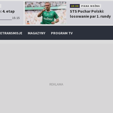
O
15:30
PIŁKA NOŻNA
 4. etap
STS Puchar Polski:
losowanie par 1. rundy
15:15
ETRANSMISJE
MAGAZYNY
PROGRAM TV