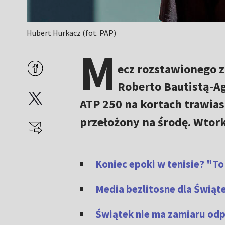
Hubert Hurkacz (fot. PAP)
M
ecz rozstawionego 
Roberto Bautistą-A
ATP 250 na kortach trawia
przełożony na środę. Wtor
Koniec epoki w tenisie? "T
Media bezlitosne dla Świąt
Świątek nie ma zamiaru odp