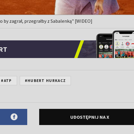
o by zagrał, przegrałby z Sabalenką" [WIDEO]
RT
#ATP
#HUBERT HURKACZ
UDOSTĘPNIJ NA X