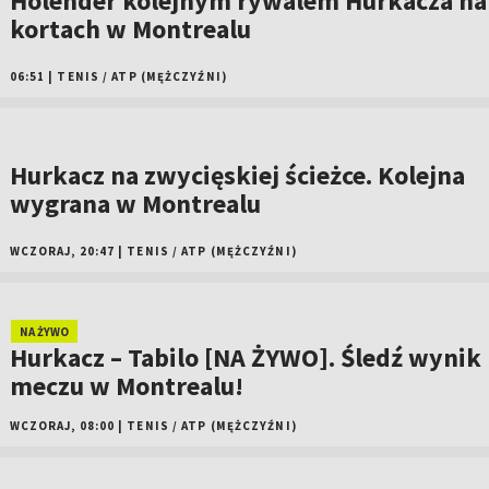
Holender kolejnym rywalem Hurkacza na
kortach w Montrealu
06:51
|
TENIS
/
ATP (MĘŻCZYŹNI)
Hurkacz na zwycięskiej ścieżce. Kolejna
wygrana w Montrealu
WCZORAJ, 20:47
|
TENIS
/
ATP (MĘŻCZYŹNI)
NA ŻYWO
Hurkacz – Tabilo [NA ŻYWO]. Śledź wynik
meczu w Montrealu!
WCZORAJ, 08:00
|
TENIS
/
ATP (MĘŻCZYŹNI)