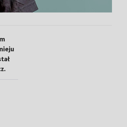
em
nieju
tał
z.