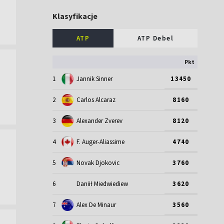
Klasyfikacje
ATP
ATP Debel
Pkt
1
Jannik Sinner
13450
2
Carlos Alcaraz
8160
3
Alexander Zverev
8120
4
F. Auger-Aliassime
4740
5
Novak Djokovic
3760
6
Daniił Miedwiediew
3620
7
Alex De Minaur
3560