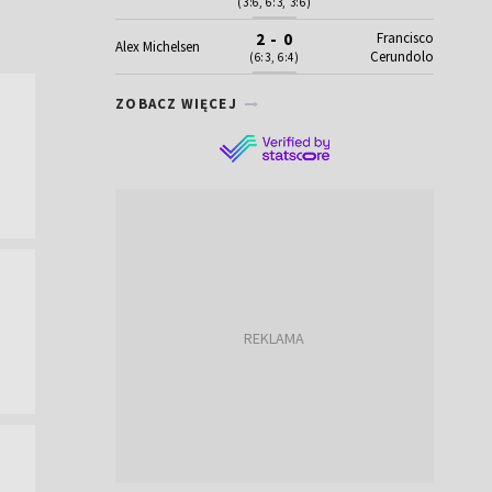
(3:6, 6:3, 3:6)
Francisco
2 - 0
Alex Michelsen
Cerundolo
(6:3, 6:4)
ZOBACZ WIĘCEJ