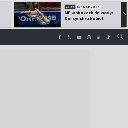
15:30
INNE SPORTY
ME w skokach do wody:
▶
3 m synchro kobiet