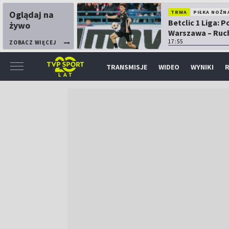
Oglądaj na
TRWA
PIŁKA NOŻN
Betclic 1 Liga: P
żywo
Warszawa – Ruc
Chorzów
17:55
ZOBACZ WIĘCEJ
TRANSMISJE
WIDEO
WYNIKI
R