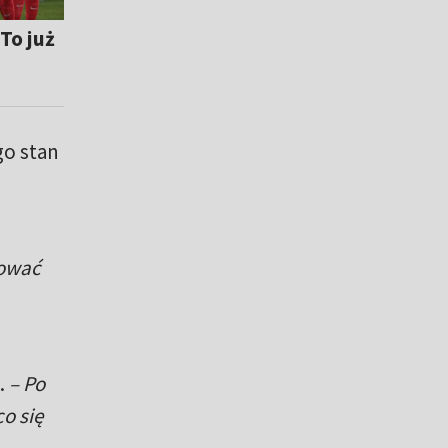
To już
ego stan
tować
.
– Po
co się