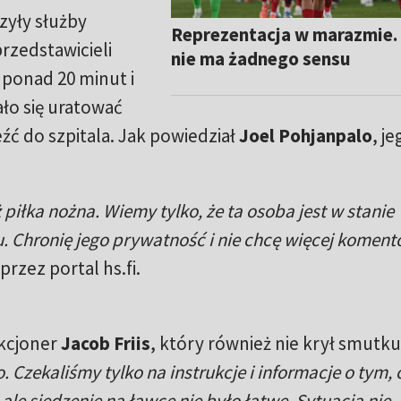
zyły służby
Reprezentacja w marazmie. 
rzedstawicieli
nie ma żadnego sensu
a ponad 20 minut i
ło się uratować
ć do szpitala. Jak powiedział
Joel Pohjanpalo
, j
 piłka nożna. Wiemy tylko, że ta osoba jest w stanie
u. Chronię jego prywatność i nie chcę więcej komen
przez portal hs.fi.
ekcjoner
Jacob Friis
, który również nie krył smutku
. Czekaliśmy tylko na instrukcje i informacje o tym, 
 ale siedzenie na ławce nie było łatwe. Sytuacja nie