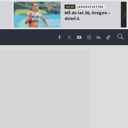
00:00
LEKKOATLETYKA
MŚ do lat 20, Oregon –
▶
dzień 3.