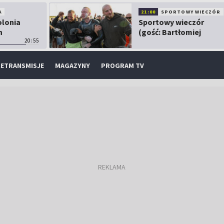
A
21:00
SPORTOWY WIECZÓR
olonia
Sportowy wieczór
h
(gość: Bartłomiej
20:55
Kubkowski)
ETRANSMISJE
MAGAZYNY
PROGRAM TV