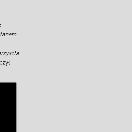
e
itanem
przyszła
czył