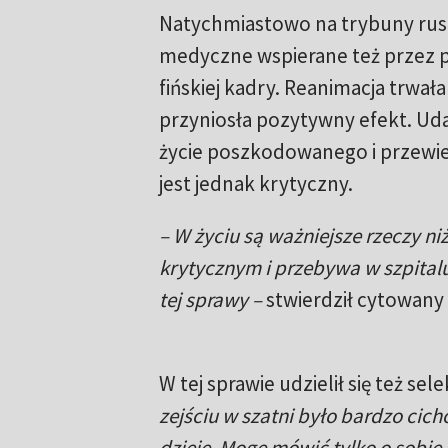
Natychmiastowo na trybuny rus
medyczne wspierane też przez p
fińskiej kadry. Reanimacja trwał
przyniosła pozytywny efekt. Uda
życie poszkodowanego i przewieź
jest jednak krytyczny.
– W życiu są ważniejsze rzeczy niż
krytycznym i przebywa w szpital
tej sprawy –
stwierdził cytowany 
W tej sprawie udzielił się też sel
zejściu w szatni było bardzo cicho
dzieje. Mogę mówić tylko o sobie,