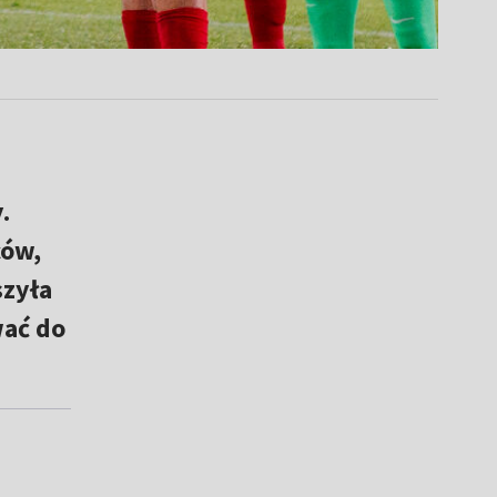
.
ców,
szyła
wać do