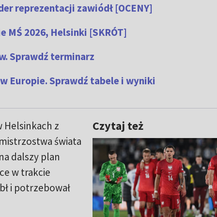
der reprezentacji zawiódł [OCENY]
cje MŚ 2026, Helsinki [SKRÓT]
w. Sprawdź terminarz
w Europie. Sprawdź tabele i wyniki
Czytaj też
w Helsinkach z
 mistrzostwa świata
na dalszy plan
ce w trakcie
bł i potrzebował