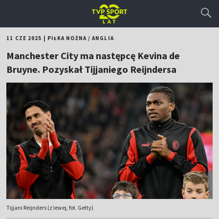
11 CZE 2025
|
PIŁKA NOŻNA
/
ANGLIA
Manchester City ma następcę Kevina de
Bruyne. Pozyskał Tijjaniego Reijndersa
Tijjani Reijnders (z lewej, fot. Getty)