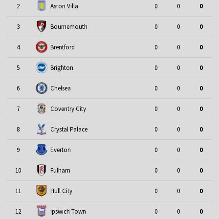
2
Aston Villa
0
0
0
3
Bournemouth
0
0
0
4
Brentford
0
0
0
5
Brighton
0
0
0
6
Chelsea
0
0
0
7
Coventry City
0
0
0
8
Crystal Palace
0
0
0
9
Everton
0
0
0
10
Fulham
0
0
0
11
Hull City
0
0
0
12
Ipswich Town
0
0
0