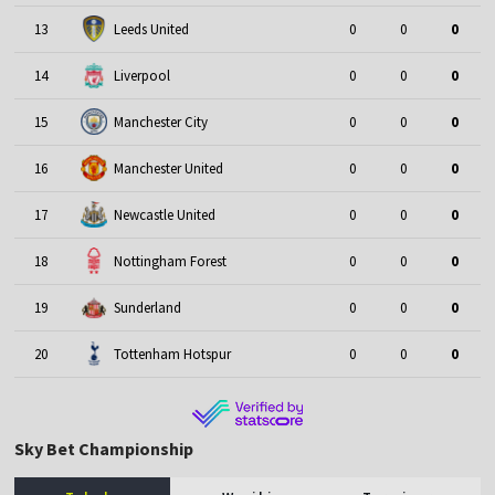
13
Leeds United
0
0
0
14
Liverpool
0
0
0
15
Manchester City
0
0
0
16
Manchester United
0
0
0
17
Newcastle United
0
0
0
18
Nottingham Forest
0
0
0
19
Sunderland
0
0
0
20
Tottenham Hotspur
0
0
0
Sky Bet Championship