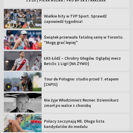
13:25
|
PIŁKA NOŻNA
/
PKO BP EKSTRAKLASA
Wielkie hity w TVP Sport. Sprawdź
zapowiedź tygodnia!
Świątek przerwała fatalną serię w Toronto.
"Mogę grać lepiej"
ŁKS Łódź – Chrobry Głogów. Oglądaj mecz
Betclic 1 Ligi! [NA ŻYWO]
Tour de Pologne: studio przed 7. etapem
[ZAPIS]
Nie żyje Włodzimierz Rezner. Dziennikarz
zmarł po walce z chorobą
Polacy zaczynają ME. Długa lista
kandydatów do medalu