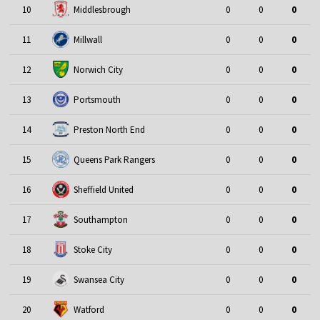
10
Middlesbrough
0
0
0
11
Millwall
0
0
0
12
Norwich City
0
0
0
13
Portsmouth
0
0
0
14
Preston North End
0
0
0
15
Queens Park Rangers
0
0
0
16
Sheffield United
0
0
0
17
Southampton
0
0
0
18
Stoke City
0
0
0
19
Swansea City
0
0
0
20
Watford
0
0
0