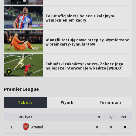
To już oficjalne! Chelsea z kolejnym
wzmocnieniem kadry
W Anglii testują nowe przepisy. Wymierzone
w bramkarzy-symulantów
Fabiański zakończył karierę. Zobacz jego
najlepsze interwencje w kadrze [WIDEO]
Premier League
Tabela
Wyniki
Terminarz
Drużyna
M
+/-
Pkt
1
Arsenal
0
0
0