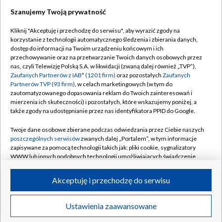
Szanujemy Twoją prywatność
Kliknij "Akceptuję i przechodzę do serwisu", aby wyrazić zgody na
korzystanie z technologii automatycznego śledzenia i zbierania danych,
TVP
dostęp do informacji na Twoim urządzeniu końcowym i ich
Abonament TVP
Regulamin TVP
przechowywanie oraz na przetwarzanie Twoich danych osobowych przez
nas, czyli Telewizję Polską S.A. w likwidacji (zwaną dalej również „TVP”),
Polityka prywatności
Sklep TVP
Zaufanych Partnerów z IAB* (1201 firm)
oraz pozostałych
Zaufanych
Partnerów TVP (93 firm)
, w celach marketingowych (w tym do
Biuro Reklamy
Moje zgody
zautomatyzowanego dopasowania reklam do Twoich zainteresowań i
mierzenia ich skuteczności) i pozostałych, które wskazujemy poniżej, a
Oferta Handlowa
Biuro reklamy
także zgody na udostępnianie przez nas identyfikatora PPID do Google.
Telegazeta ogłoszenia
Kontakt
Twoje dane osobowe zbierane podczas odwiedzania przez Ciebie naszych
Emisja w TVP
poszczególnych serwisów
zwanych dalej „Portalem”, w tym informacje
zapisywane za pomocą technologii takich jak: pliki cookie, sygnalizatory
Kanały
Rada Programowa
WWW lub innych podobnych technologii umożliwiających świadczenie
dopasowanych i bezpiecznych usług, personalizację treści oraz reklam,
Ogłoszenia przetargowe
udostępnianie funkcji mediów społecznościowych oraz analizowanie
©2026 Telewizja Polska Spółka Akcyjna w likwidacji
Akceptuję i przechodzę do serwisu
ruchu w Internecie.
Akademia Telewizyjna
Informacje o nadawcy
Twoje dane osobowe zbierane podczas odwiedzania przez Ciebie
Ustawienia zaawansowane
News
Transmisje
Wideo
Więcej
poszczególnych serwisów
na Portalu, takie jak adresy IP, identyfikatory
Centrum informacji TVP
Twoich urządzeń końcowych i identyfikatory plików cookie, informacje o