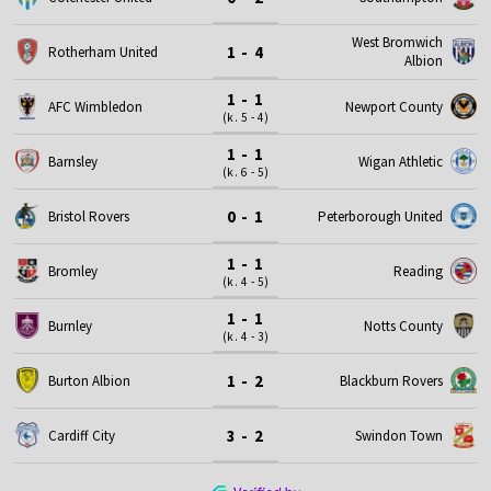
West Bromwich
1 - 4
Rotherham United
Albion
1 - 1
AFC Wimbledon
Newport County
(k. 5 - 4)
1 - 1
Barnsley
Wigan Athletic
(k. 6 - 5)
0 - 1
Bristol Rovers
Peterborough United
1 - 1
Bromley
Reading
(k. 4 - 5)
1 - 1
Burnley
Notts County
(k. 4 - 3)
1 - 2
Burton Albion
Blackburn Rovers
3 - 2
Cardiff City
Swindon Town