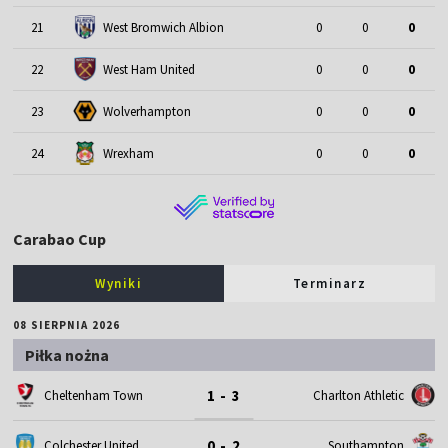
21
West Bromwich Albion
0
0
0
22
West Ham United
0
0
0
23
Wolverhampton
0
0
0
24
Wrexham
0
0
0
Carabao Cup
Wyniki
Terminarz
08 SIERPNIA 2026
Piłka nożna
1 - 3
Cheltenham Town
Charlton Athletic
0 - 2
Colchester United
Southampton