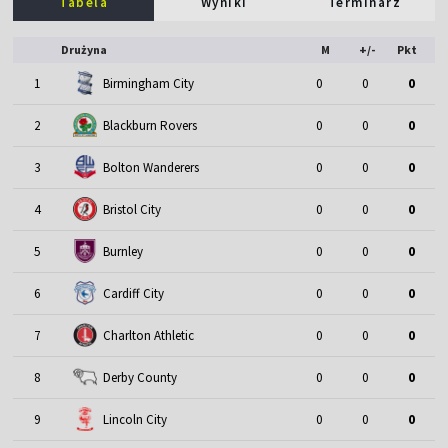
Tabela
Wyniki
Terminarz
Drużyna
M
+/-
Pkt
1
Birmingham City
0
0
0
2
Blackburn Rovers
0
0
0
3
Bolton Wanderers
0
0
0
4
Bristol City
0
0
0
5
Burnley
0
0
0
6
Cardiff City
0
0
0
7
Charlton Athletic
0
0
0
8
Derby County
0
0
0
9
Lincoln City
0
0
0