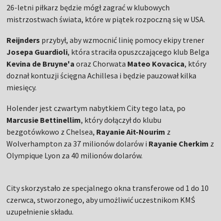
26-letni piłkarz będzie mógł zagrać w klubowych
mistrzostwach świata, które w piątek rozpoczną się w USA.
Reijnders
przybył, aby wzmocnić linię pomocy ekipy trener
Josepa Guardioli
, która straciła opuszczającego klub Belga
Kevina de Bruyne'a
oraz Chorwata
Mateo Kovacica
, który
doznał kontuzji ścięgna Achillesa i będzie pauzował kilka
miesięcy.
Holender jest czwartym nabytkiem City tego lata, po
Marcusie Bettinellim
, który dołączył do klubu
bezgotówkowo z Chelsea,
Rayanie Ait-Nourim
z
Wolverhampton za 37 milionów dolarów i
Rayanie Cherkim
z
Olympique Lyon za 40 milionów dolarów.
City skorzystało ze specjalnego okna transferowe od 1 do 10
czerwca, stworzonego, aby umożliwić uczestnikom KMŚ
uzupełnienie składu.