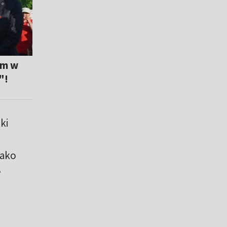
em w
"!
ki
Jako
e