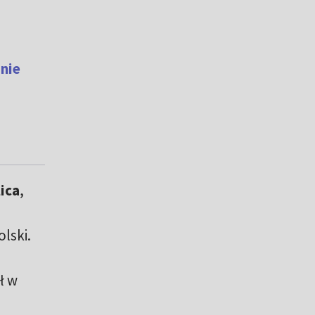
 nie
ica
,
olski.
ł w