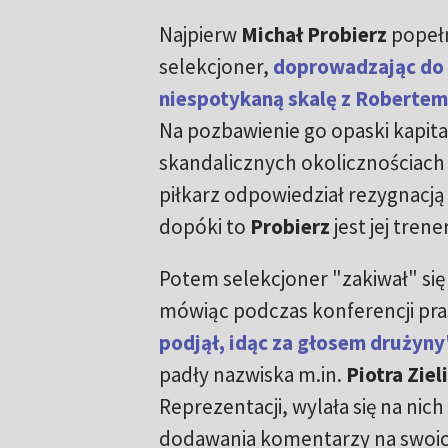
Najpierw
Michał Probierz
popełn
selekcjoner,
doprowadzając do 
niespotykaną skalę z Robert
Na pozbawienie go opaski kapit
skandalicznych okolicznościach 
piłkarz odpowiedział rezygnacją
dopóki to
Probierz
jest jej tren
Potem selekcjoner "zakiwał" się
mówiąc podczas konferencji pra
podjął, idąc za głosem drużyny
padły nazwiska m.in.
Piotra Zie
Reprezentacji, wylała się na ni
dodawania komentarzy na swoic