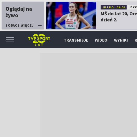
Oglądaj na
JUTRO, 01:00
LEK
MŚ do lat 20, Or
żywo
dzień 2.
ZOBACZ WIĘCEJ
TRANSMISJE
WIDEO
WYNIKI
R