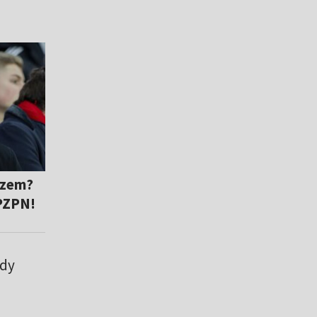
rzem?
PZPN!
ady
o