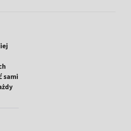
iej
ch
ć sami
każdy