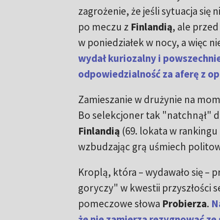
zagrożenie, że jeśli sytuacja się
po meczu z
Finlandią
, ale prze
w poniedziałek w nocy, a więc n
wydał kuriozalny i powszechni
odpowiedzialność za aferę z o
Zamieszanie w drużynie na mome
Bo selekcjoner tak "natchnął" dr
Finlandią
(69. lokata w ranking
wzbudzając grą uśmiech politowa
Kroplą, która – wydawało się – p
goryczy" w kwestii przyszłości s
pomeczowe słowa
Probierza
.
N
że nie zamierza rezygnować ze