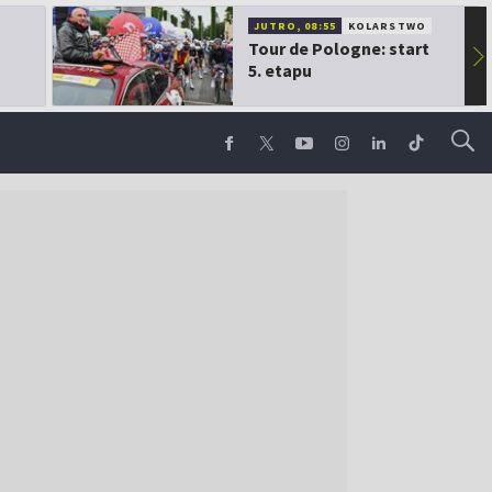
JUTRO, 08:55
KOLARSTWO
Tour de Pologne: start
▶
5. etapu