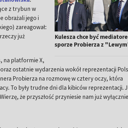
ące z trybun w
 obrażali jego i
iego) zareagował:
 rzeczy już
Kulesza chce być mediator
sporze Probierza z "Lewym
 na platformie X,
 oraz ostatnie wydarzenia wokół reprezentacji Pols
nera Probierza na rozmowę w cztery oczy, która
cy. To były trudne dni dla kibiców reprezentacji. 
Wierzę, że przyszłość przyniesie nam już wyłączni