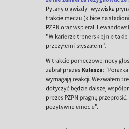
Pytany o gwizdy i wyzwiska płyn
trakcie meczu (kibice na stadionie
PZPN oraz wspierali Lewandowsk
"W karierze trenerskiej nie takie
przeżyłem i słyszałem".
W trakcie pomeczowej nocy głos,
zabrał prezes
Kulesza
: "Porażka
wymagają reakcji. Wezwałem tre
dotyczyć będzie dalszej współpra
prezes PZPN pragnę przeprosić. 
pozytywne emocje".