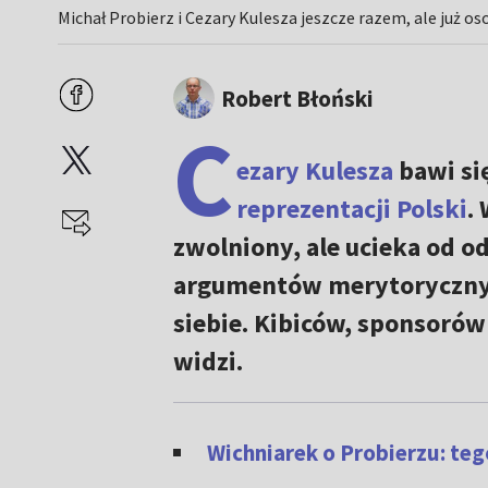
Michał Probierz i Cezary Kulesza jeszcze razem, ale już os
Robert Błoński
C
ezary Kulesza
bawi się
reprezentacji Polski
.
zwolniony, ale ucieka od o
argumentów merytorycznyc
siebie. Kibiców, sponsorów 
widzi.
Wichniarek o Probierzu: teg