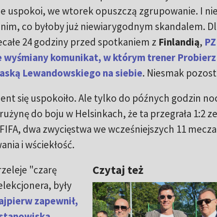
 nie uspokoi, we wtorek opuszczą zgrupowanie. I nie
d nim, co byłoby już niewiarygodnym skandalem. D
iecałe 24 godziny przed spotkaniem z
Finlandią
,
PZ
e wyśmiany komunikat, w którym trener Probierz
paską Lewandowskiego na siebie
. Niesmak pozost
nt się uspokoiło. Ale tylko do późnych godzin no
użynę do boju w Helsinkach, że ta przegrała 1:2 ze
u FIFA, dwa zwycięstwa we wcześniejszych 11 mecza
nia i wściekłość.
Czytaj też
rzeleje "czarę
elekcjonera, były
ajpierw zapewnił,
 stanowiska
.