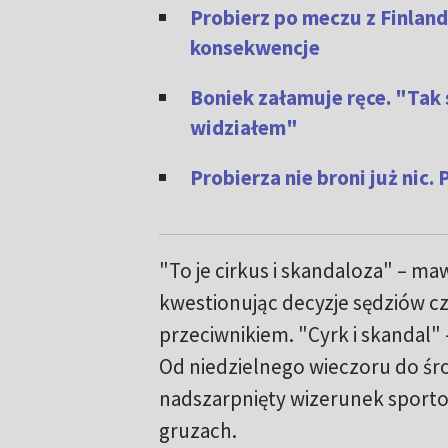
Probierz po meczu z Finland
konsekwencje
Boniek załamuje ręce. "Tak 
widziałem"
Probierza nie broni już nic
"To je cirkus i skandaloza" – ma
kwestionując decyzje sędziów cz
przeciwnikiem. "Cyrk i skandal" –
Od niedzielnego wieczoru do śro
nadszarpnięty wizerunek sporto
gruzach.