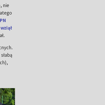
, nie
latego
PN
 wziął
ał.
cnych.
 słabą
ch),