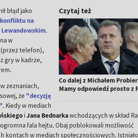
Czytaj też
ił błąd jako
konfliktu na
em Lewandowskim
.
ana w
(przez telefon),
 z gry w kadrze,
erem.
Co dalej z Michałem Probie
 w zeznaniach,
Mamy odpowiedź prosto z 
sowej, że
"decyzję
"
. Kiedy w mediach
lińskiego
i
Jana Bednarka
wchodzących w skład R
ch ogromna fala hejtu. Obaj poblokowali możliwość
h kontach w mediach społecznościowych. Istniał