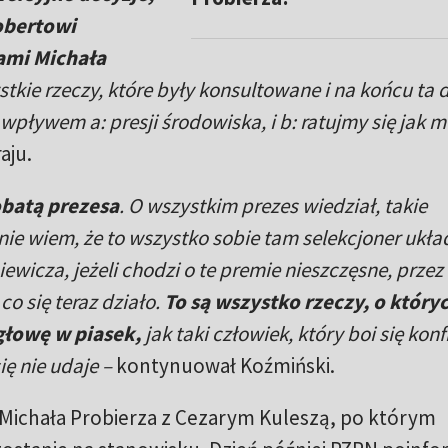
obertowi
ami Michała
ystkie rzeczy, które były konsultowane i na końcu ta 
 wpływem a: presji środowiska, i b: ratujmy się jak
aju.
obatą prezesa
. O wszystkim prezes wiedział, takie
 nie wiem, że to wszystko sobie tam selekcjoner ukła
ewicza, jeżeli chodzi o te premie nieszczęsne, przez
co się teraz działo.
To są wszystko rzeczy, o który
głowę w piasek,
jak taki człowiek, który boi się konf
ię nie udaje
–
kontynuował Koźmiński.
 Michała Probierza z Cezarym Kuleszą, po którym