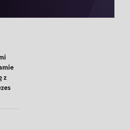
mi
amie
ę z
ezes