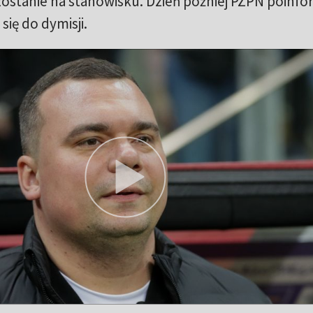
ostanie na stanowisku. Dzień później PZPN poinf
się do dymisji.