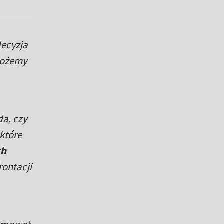
decyzja
 możemy
da, czy
 które
ch
rontacji