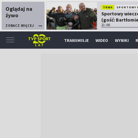
Oglądaj na
TRWA
SPORTOWY 
Sportowy wiecz
żywo
(gość: Bartłomie
Kubkowski)
21:00
ZOBACZ WIĘCEJ
TRANSMISJE
WIDEO
WYNIKI
R