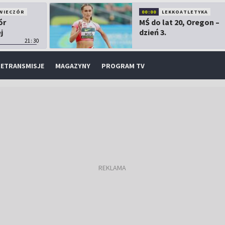
WIECZÓR
00:00
LEKKOATLETYKA
ór
MŚ do lat 20, Oregon –
j
dzień 3.
21:30
ETRANSMISJE
MAGAZYNY
PROGRAM TV