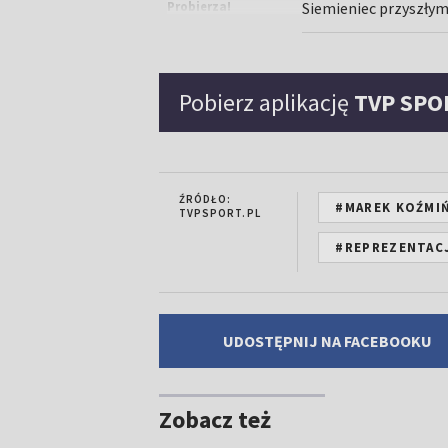
Probierza!
Siemieniec przyszły
[WIDEO]
00:03:13
Pobierz aplikację
TVP SPO
"Lewy" w ogniu
krytyki. "Przez
całą karierę był
najemnikiem"
[WIDEO]
ŹRÓDŁO:
#MAREK KOŹMI
TVPSPORT.PL
#REPREZENTAC
UDOSTĘPNIJ NA FACEBOOKU
Zobacz też