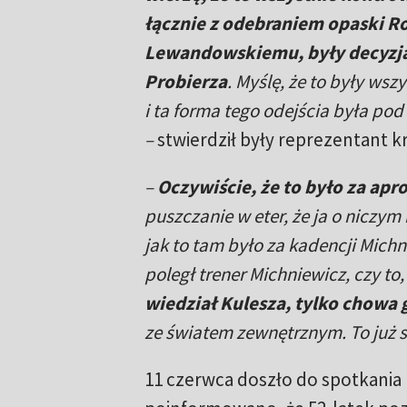
łącznie z odebraniem opaski R
Lewandowskiemu, były decyzj
Probierza
. Myślę, że to były wsz
i ta forma tego odejścia była pod
–
stwierdził były reprezentant kr
–
Oczywiście, że to było za apr
puszczanie w eter, że ja o niczym
jak to tam było za kadencji Michni
poległ trener Michniewicz, czy to, 
wiedział Kulesza, tylko chowa 
ze światem zewnętrznym. To już s
11 czerwca doszło do spotkania