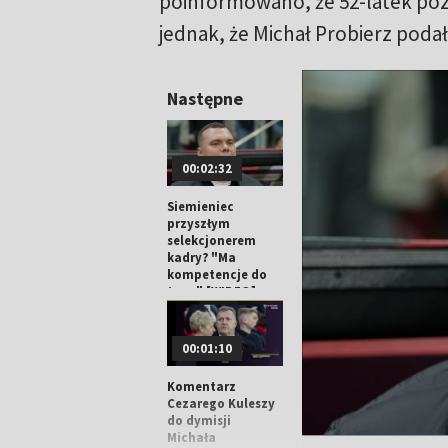
poinformowano, że 52-latek poz
jednak, że Michał Probierz podał 
Następne
00:02:32
Siemieniec
przyszłym
selekcjonerem
kadry? "Ma
kompetencje do
tego" [WIDEO]
00:01:10
Komentarz
Cezarego Kuleszy
do dymisji
Michała