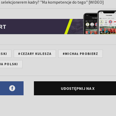
m selekcjonerem kadry? "Ma kompetencje do tego" [WIDEO]
RT
ŃSKI
#CEZARY KULESZA
#MICHAŁ PROBIERZ
JA POLSKI
UDOSTĘPNIJ NA X