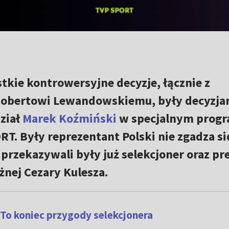
stkie kontrowersyjne decyzje, łącznie z
Robertowi Lewandowskiemu, były decyzja
ział
Marek Koźmiński
w specjalnym progr
T. Były reprezentant Polski nie zgadza si
 przekazywali były już selekcjoner oraz pr
żnej Cezary Kulesza.
 To koniec przygody selekcjonera