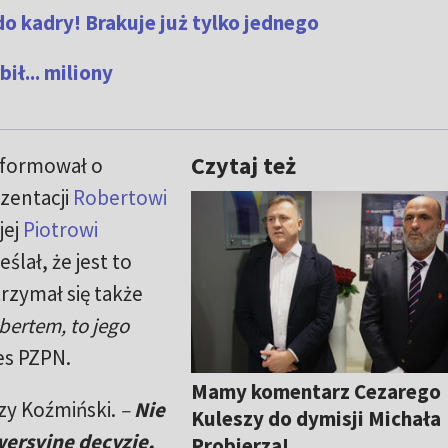
 kadry! Brakuje już tylko jednego
ił... miliony
Czytaj też
nformował o
zentacji
Robertowi
jej
Piotrowi
ślał, że jest to
 trzymał się także
bertem, to jego
es PZPN.
Mamy komentarz Cezarego
zy Koźmiński.
–
Nie
Kuleszy do dymisji Michała
wersyjne decyzje,
Probierza!