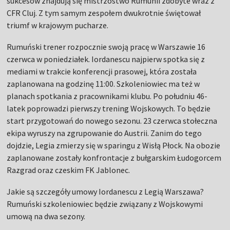
sukcesów znajdują się mistrzostwo Rumunii zdobyte wraz z
CFR Cluj. Z tym samym zespołem dwukrotnie świętował
triumf w krajowym pucharze.
Rumuński trener rozpocznie swoją pracę w Warszawie 16
czerwca w poniedziałek. Iordanescu najpierw spotka się z
mediami w trakcie konferencji prasowej, która została
zaplanowana na godzinę 11:00. Szkoleniowiec ma też w
planach spotkania z pracownikami klubu. Po południu 46-
latek poprowadzi pierwszy trening Wojskowych. To będzie
start przygotowań do nowego sezonu. 23 czerwca stołeczna
ekipa wyruszy na zgrupowanie do Austrii. Zanim do tego
dojdzie, Legia zmierzy się w sparingu z Wisłą Płock. Na obozie
zaplanowane zostały konfrontacje z bułgarskim Łudogorcem
Razgrad oraz czeskim FK Jablonec.
Jakie są szczegóły umowy Iordanescu z Legią Warszawa?
Rumuński szkoleniowiec będzie związany z Wojskowymi
umową na dwa sezony.