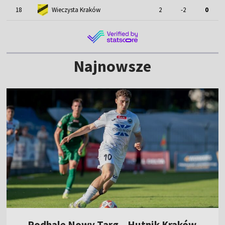
18
Wieczysta Kraków
2
-2
0
Najnowsze
Podhale Nowy Targ – Hutnik Kraków.