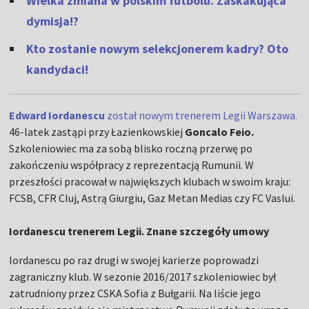
Wielka zmiana w polskim futbolu. Zaskakująca
dymisja!?
Kto zostanie nowym selekcjonerem kadry? Oto
kandydaci!
Edward Iordanescu
został nowym trenerem Legii Warszawa.
46-latek zastąpi przy Łazienkowskiej
Goncalo Feio.
Szkoleniowiec ma za sobą blisko roczną przerwę po
zakończeniu współpracy z reprezentacją Rumunii. W
przeszłości pracował w największych klubach w swoim kraju:
FCSB, CFR Cluj, Astrą Giurgiu, Gaz Metan Medias czy FC Vaslui.
Iordanescu trenerem Legii. Znane szczegóły umowy
Iordanescu po raz drugi w swojej karierze poprowadzi
zagraniczny klub. W sezonie 2016/2017 szkoleniowiec był
zatrudniony przez CSKA Sofia z Bułgarii. Na liście jego