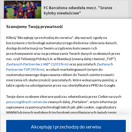
FC Barcelona odwołała mecz. "Granie
byłoby niewłaściwe"
Szanujemy Twoją prywatność
Kliknij "Akceptuję i przechodzę do serwisu", aby wyrazić zgody na
korzystanie z technologii automatycznego śledzenia i zbierania danych,
TVP
dostęp do informacji na Twoim urządzeniu końcowym i ich
Abonament TVP
Regulamin TVP
przechowywanie oraz na przetwarzanie Twoich danych osobowych przez
nas, czyli Telewizję Polską S.A. w likwidacji (zwaną dalej również „TVP”),
Polityka prywatności
Sklep TVP
Zaufanych Partnerów z IAB* (1201 firm)
oraz pozostałych
Zaufanych
Partnerów TVP (93 firm)
, w celach marketingowych (w tym do
Biuro Reklamy
Moje zgody
zautomatyzowanego dopasowania reklam do Twoich zainteresowań i
mierzenia ich skuteczności) i pozostałych, które wskazujemy poniżej, a
Oferta Handlowa
Biuro reklamy
także zgody na udostępnianie przez nas identyfikatora PPID do Google.
Telegazeta ogłoszenia
Kontakt
Twoje dane osobowe zbierane podczas odwiedzania przez Ciebie naszych
Emisja w TVP
poszczególnych serwisów
zwanych dalej „Portalem”, w tym informacje
zapisywane za pomocą technologii takich jak: pliki cookie, sygnalizatory
Kanały
Rada Programowa
WWW lub innych podobnych technologii umożliwiających świadczenie
dopasowanych i bezpiecznych usług, personalizację treści oraz reklam,
Ogłoszenia przetargowe
udostępnianie funkcji mediów społecznościowych oraz analizowanie
©2026 Telewizja Polska Spółka Akcyjna w likwidacji
Akceptuję i przechodzę do serwisu
ruchu w Internecie.
Akademia Telewizyjna