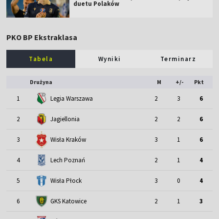
duetu Polaków
PKO BP Ekstraklasa
Tabela
Wyniki
Terminarz
Drużyna
M
+/-
Pkt
1
Legia Warszawa
2
3
6
2
Jagiellonia
2
2
6
3
Wisła Kraków
3
1
6
4
Lech Poznań
2
1
4
5
Wisła Płock
3
0
4
6
GKS Katowice
2
1
3