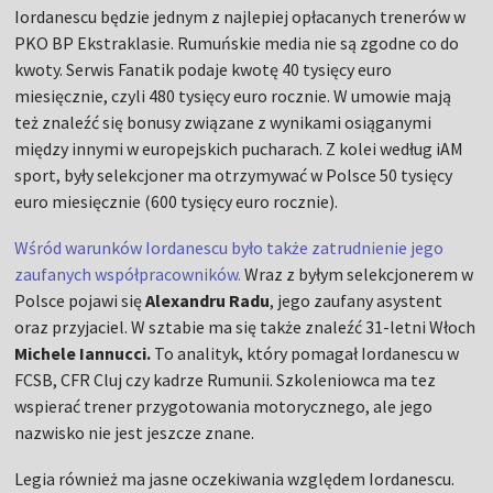
Iordanescu będzie jednym z najlepiej opłacanych trenerów w
PKO BP Ekstraklasie. Rumuńskie media nie są zgodne co do
kwoty. Serwis Fanatik podaje kwotę 40 tysięcy euro
miesięcznie, czyli 480 tysięcy euro rocznie. W umowie mają
też znaleźć się bonusy związane z wynikami osiąganymi
między innymi w europejskich pucharach. Z kolei według iAM
sport, były selekcjoner ma otrzymywać w Polsce 50 tysięcy
euro miesięcznie (600 tysięcy euro rocznie).
Wśród warunków Iordanescu było także zatrudnienie jego
zaufanych współpracowników.
Wraz z byłym selekcjonerem w
Polsce pojawi się
Alexandru Radu
, jego zaufany asystent
oraz przyjaciel. W sztabie ma się także znaleźć 31-letni Włoch
Michele Iannucci.
To analityk, który pomagał Iordanescu w
FCSB, CFR Cluj czy kadrze Rumunii. Szkoleniowca ma tez
wspierać trener przygotowania motorycznego, ale jego
nazwisko nie jest jeszcze znane.
Legia również ma jasne oczekiwania względem Iordanescu.