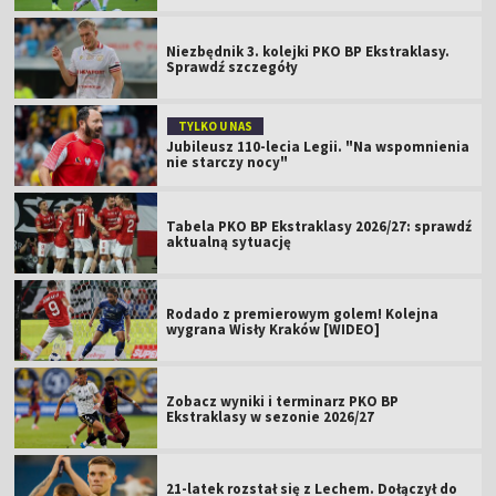
Niezbędnik 3. kolejki PKO BP Ekstraklasy.
Sprawdź szczegóły
TYLKO U NAS
Jubileusz 110-lecia Legii. "Na wspomnienia
nie starczy nocy"
Tabela PKO BP Ekstraklasy 2026/27: sprawdź
aktualną sytuację
Rodado z premierowym golem! Kolejna
wygrana Wisły Kraków [WIDEO]
Zobacz wyniki i terminarz PKO BP
Ekstraklasy w sezonie 2026/27
21-latek rozstał się z Lechem. Dołączył do