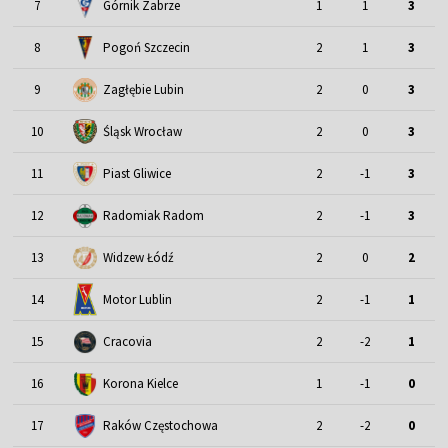
7
Górnik Zabrze
1
1
3
8
Pogoń Szczecin
2
1
3
9
Zagłębie Lubin
2
0
3
Śląsk Wrocław
10
2
0
3
11
Piast Gliwice
2
-1
3
12
Radomiak Radom
2
-1
3
13
Widzew Łódź
2
0
2
Motor Lublin
14
2
-1
1
15
Cracovia
2
-2
1
16
Korona Kielce
1
-1
0
17
Raków Częstochowa
2
-2
0