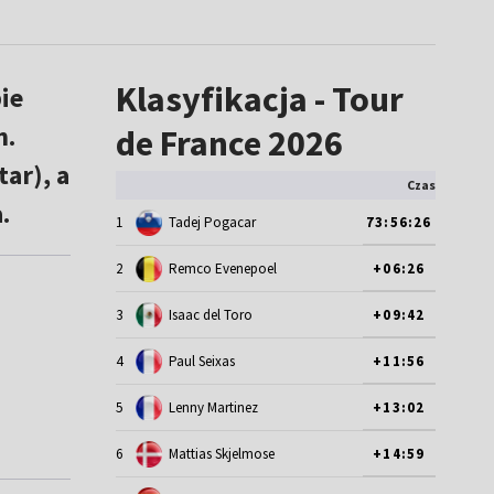
Klasyfikacja - Tour
ie
h.
de France 2026
ar), a
Czas
.
1
Tadej Pogacar
73:56:26
2
Remco Evenepoel
+06:26
3
Isaac del Toro
+09:42
4
Paul Seixas
+11:56
5
Lenny Martinez
+13:02
6
Mattias Skjelmose
+14:59