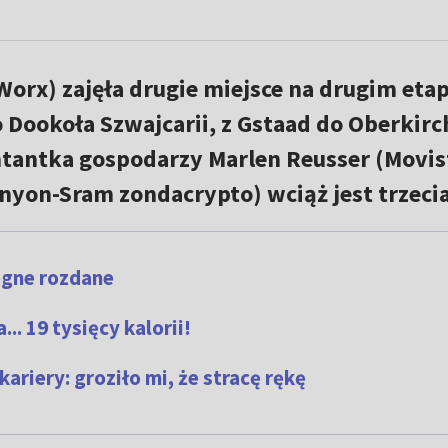
Worx) zajęła drugie miejsce na drugim etap
 Dookoła Szwajcarii, z Gstaad do Oberkirc
tantka gospodarzy Marlen Reusser (Movist
nyon-Sram zondacrypto) wciąż jest trzecia
ogne rozdane
... 19 tysięcy kalorii!
ariery: groziło mi, że stracę rękę