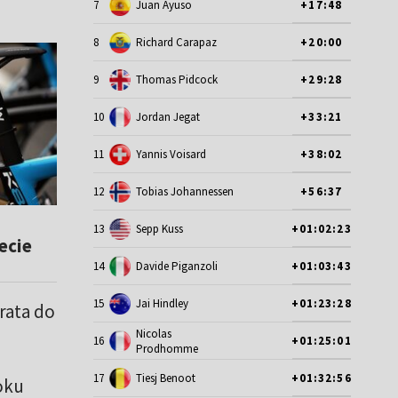
7
Juan Ayuso
+17:48
8
Richard Carapaz
+20:00
9
Thomas Pidcock
+29:28
10
Jordan Jegat
+33:21
11
Yannis Voisard
+38:02
12
Tobias Johannessen
+56:37
13
Sepp Kuss
+01:02:23
ecie
14
Davide Piganzoli
+01:03:43
15
Jai Hindley
+01:23:28
trata do
Nicolas
16
+01:25:01
Prodhomme
17
Tiesj Benoot
+01:32:56
oku