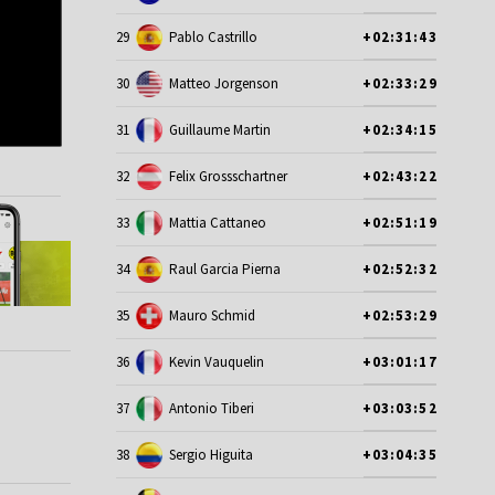
29
Pablo Castrillo
+02:31:43
30
Matteo Jorgenson
+02:33:29
31
Guillaume Martin
+02:34:15
32
Felix Grossschartner
+02:43:22
33
Mattia Cattaneo
+02:51:19
34
Raul Garcia Pierna
+02:52:32
35
Mauro Schmid
+02:53:29
36
Kevin Vauquelin
+03:01:17
37
Antonio Tiberi
+03:03:52
38
Sergio Higuita
+03:04:35