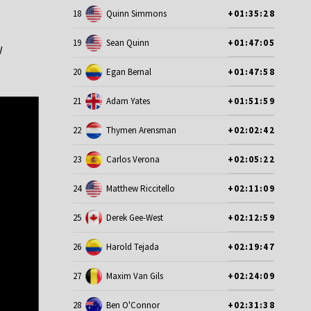
18
Quinn Simmons
+01:35:28
19
Sean Quinn
+01:47:05
w
20
Egan Bernal
+01:47:58
21
Adam Yates
+01:51:59
22
Thymen Arensman
+02:02:42
23
Carlos Verona
+02:05:22
24
Matthew Riccitello
+02:11:09
25
Derek Gee-West
+02:12:59
26
Harold Tejada
+02:19:47
27
Maxim Van Gils
+02:24:09
28
Ben O'Connor
+02:31:38