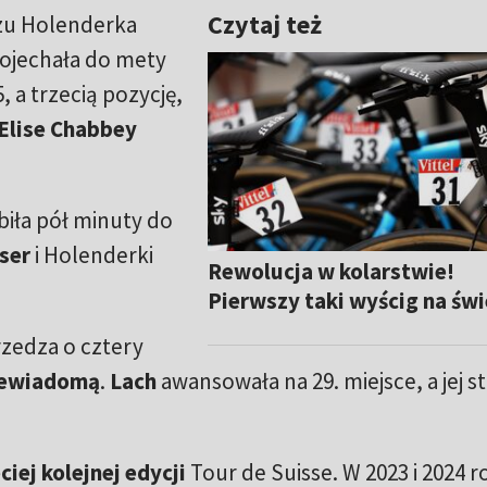
Czytaj też
szu Holenderka
ojechała do mety
, a trzecią pozycję,
Elise Chabbey
biła pół minuty do
ser
i Holenderki
Rewolucja w kolarstwie!
Pierwszy taki wyścig na świ
zedza o cztery
ewiadomą
.
Lach
awansowała na 29. miejsce, a jej s
ciej kolejnej edycji
Tour de Suisse. W 2023 i 2024 r