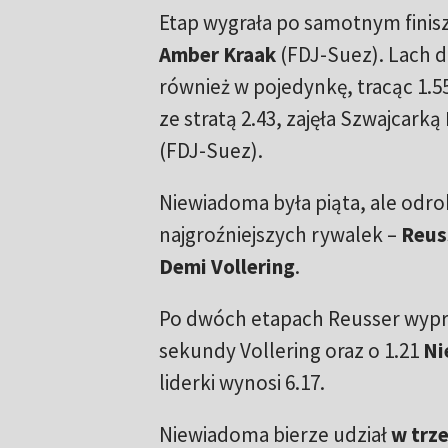
Etap wygrała po samotnym fini
Amber Kraak
(FDJ-Suez). Lach d
również w pojedynkę, tracąc 1.55
ze stratą 2.43, zajęła Szwajcarką
(FDJ-Suez).
Niewiadoma była piąta, ale odro
najgroźniejszych rywalek –
Reus
Demi Vollering
.
Po dwóch etapach Reusser wypr
sekundy Vollering oraz o 1.21
Ni
liderki wynosi 6.17.
Niewiadoma bierze udział
w trze