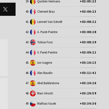
39
Quinten Hermans
+03:05:23
40
Clement Braz
+03:06:23
41
Lennert Van Eetvelt
+03:08:22
42
A. Paret-Peintre
+03:08:28
43
Tobias Foss
+03:08:29
44
V. Paret-Peintre
+03:09:21
45
Ion Izagirre
+03:10:13
46
Alex Baudin
+03:11:41
47
Abel Balderstone
+03:24:26
48
Marc Hirschi
+03:29:59
49
Mathias Vacek
+03:34:36