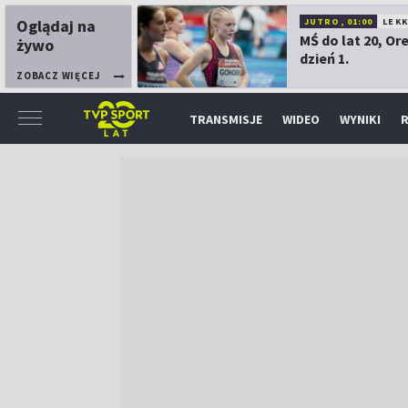
Oglądaj na
JUTRO, 01:00
LEK
MŚ do lat 20, Or
żywo
dzień 1.
ZOBACZ WIĘCEJ
TRANSMISJE
WIDEO
WYNIKI
R