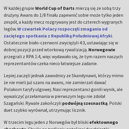
W każdej grupie
World Cup of Darts
mierzą się ze sobą trzy
drużyny. Awans do 1/8 finału zapewnić sobie może tylko jeden
zespół, a każdy mecz rozgrywany jest do czterech wygranych
legów.
W czwartek Polacy rozpoczęli zmagania od
zaciętego spotkania z Republiką Południowej Afryki
.
Ostatecznie biało-czerwoni zwyciężyli 4:3, ustawiając się w
dobrej pozycji przed wtorkową rywalizacją.
Norwegowie
przegrali z RPA 1:4, więc wydawało się, że tym razem naszych
reprezentantów czeka nieco łatwiejsze zadanie.
Lepiej zaczęli jednak zawodnicy ze Skandynawii, którzy mimo
że nie mieli już szans na awans, nie zamierzali dawać
Polakom taryfy ulgowej. Nasi reprezentanci gonili wynik, ale
wywalczyć przełamania w pierwszym legu nie zdołał
Szagański. Rywale zakończyli
podwójną szesnastką
. Polski
duet szybko wyrównał, utrzymując licznik.
W trzecim legu jeden z Norwegów był bliski
efektownego