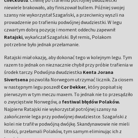
checkoutu
. Chwilę po trafieniu potrójnej dwudziestki
niewiele brakowało, aby finiszował bullem. Później swojej
szansy nie wykorzystał Szagański, a przeciwnicy wyszli na
prowadzenie po trafieniu podwójnej dwudziestki. W legu
czwartym dobrą pozycję i moment oddechu zapewnił
Ratajski
, wykańczał Szagański. Był remis, Polakom
potrzebne było jednak przełamanie.
Ratajski miał okazję, aby dokonać tego w kolejnym legu. Tym
razem to jednak on nieznacznie chybił przy próbie trafienia w
środek tarczy. Podwójna dwudziestka
Kenta Jorana
Sivertsena
pozwoliła Norwegom utrzymać licznik. Za ciosem
w następnym legu poszedł
Cor Dekker
, który popisał się
pierwszym w tym meczu maxem. To jednak nie to przesądziło
o zwycięstwie Norwegów, a
festiwal błędów Polaków.
Najpierw Ratajski nie wykorzystał potrójnej szansy na
zakończenie lega przy podwójnej dwudziestce. Szagański z
kolei nie trafił w podwójną dwójkę. Skandynawowie nie mieli
litości, przełamali Polaków, tym samym eliminując ich z