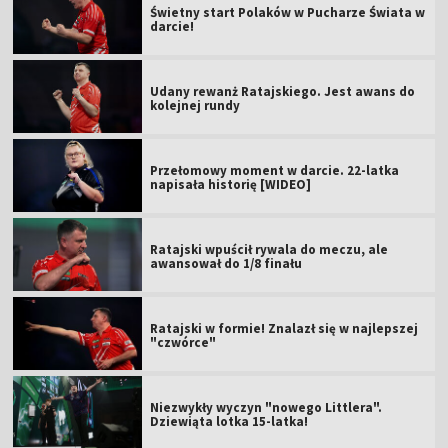
Świetny start Polaków w Pucharze Świata w
darcie!
Udany rewanż Ratajskiego. Jest awans do
kolejnej rundy
Przełomowy moment w darcie. 22-latka
napisała historię [WIDEO]
Ratajski wpuścił rywala do meczu, ale
awansował do 1/8 finału
Ratajski w formie! Znalazł się w najlepszej
"czwórce"
Niezwykły wyczyn "nowego Littlera".
Dziewiąta lotka 15-latka!