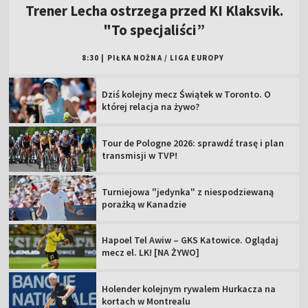
Trener Lecha ostrzega przed KI Klaksvik.
"To specjaliści”
8:30
|
PIŁKA NOŻNA
/
LIGA EUROPY
Dziś kolejny mecz Świątek w Toronto. O
której relacja na żywo?
Tour de Pologne 2026: sprawdź trasę i plan
transmisji w TVP!
Turniejowa "jedynka" z niespodziewaną
porażką w Kanadzie
Hapoel Tel Awiw – GKS Katowice. Oglądaj
mecz el. LK! [NA ŻYWO]
Holender kolejnym rywalem Hurkacza na
kortach w Montrealu