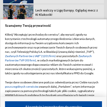
Lech walczy o Ligę Europy. Oglądaj mecz z
KI Klaksvik!
Szanujemy Twoją prywatność
Kliknij "Akceptuję i przechodzę do serwisu", aby wyrazić zgody na
korzystanie z technologii automatycznego śledzenia i zbierania danych,
TVP
dostęp do informacji na Twoim urządzeniu końcowym i ich
Abonament TVP
Regulamin TVP
przechowywanie oraz na przetwarzanie Twoich danych osobowych przez
nas, czyli Telewizję Polską S.A. w likwidacji (zwaną dalej również „TVP”),
Polityka prywatności
Sklep TVP
Zaufanych Partnerów z IAB* (1201 firm)
oraz pozostałych
Zaufanych
Partnerów TVP (93 firm)
, w celach marketingowych (w tym do
Biuro Reklamy
Moje zgody
zautomatyzowanego dopasowania reklam do Twoich zainteresowań i
mierzenia ich skuteczności) i pozostałych, które wskazujemy poniżej, a
Oferta Handlowa
Biuro reklamy
także zgody na udostępnianie przez nas identyfikatora PPID do Google.
Telegazeta ogłoszenia
Kontakt
Twoje dane osobowe zbierane podczas odwiedzania przez Ciebie naszych
Emisja w TVP
poszczególnych serwisów
zwanych dalej „Portalem”, w tym informacje
zapisywane za pomocą technologii takich jak: pliki cookie, sygnalizatory
Kanały
Rada Programowa
WWW lub innych podobnych technologii umożliwiających świadczenie
dopasowanych i bezpiecznych usług, personalizację treści oraz reklam,
Ogłoszenia przetargowe
udostępnianie funkcji mediów społecznościowych oraz analizowanie
©2026 Telewizja Polska Spółka Akcyjna w likwidacji
Akceptuję i przechodzę do serwisu