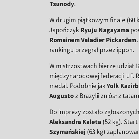
Tsunody
.
W drugim piątkowym finale (60 k
Japończyk
Ryuju Nagayama
pow
Romainem Valadier Pickardem
rankingu przegrał przez ippon.
W mistrzostwach bierze udział 1
międzynarodowej federacji IJF.
medal. Podobnie jak
Yolk Kazir
Augusto
z Brazylii zniósł z tata
Do imprezy zostało zgłoszonych
Aleksandra Kaleta
(52 kg). Star
Szymańskiej
(63 kg) zaplanowan