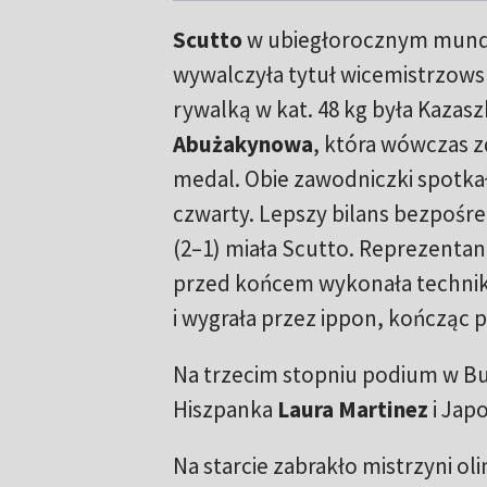
Scutto
w ubiegłorocznym mundi
wywalczyła tytuł wicemistrzowsk
rywalką w kat. 48 kg była Kazas
Abużakynowa
, która wówczas 
medal. Obie zawodniczki spotkał
czwarty. Lepszy bilans bezpośr
(2–1) miała Scutto. Reprezentant
przed końcem wykonała techni
i wygrała przez ippon, kończąc 
Na trzecim stopniu podium w Bu
Hiszpanka
Laura Martinez
i Jap
Na starcie zabrakło mistrzyni oli