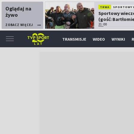
Oglądaj na
TRWA
SPORTOWY 
Sportowy wiecz
żywo
(gość: Bartłomie
Kubkowski)
21:00
ZOBACZ WIĘCEJ
TRANSMISJE
WIDEO
WYNIKI
R