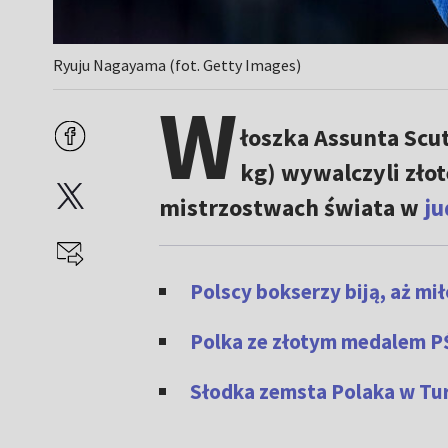
Ryuju Nagayama (fot. Getty Images)
W
łoszka Assunta Scu
kg) wywalczyli zło
mistrzostwach świata w
ju
Polscy bokserzy biją, aż m
Polka ze złotym medalem P
Słodka zemsta Polaka w Tur