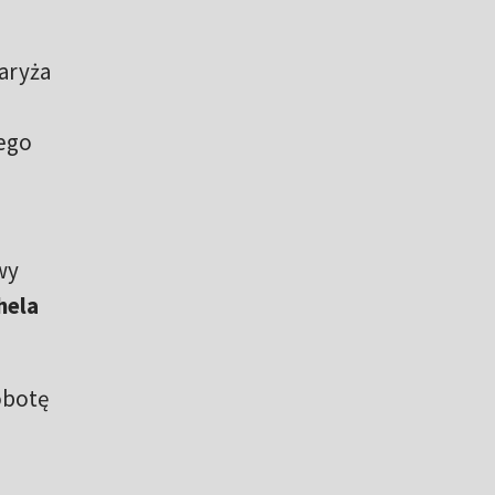
aryża
wego
wy
hela
obotę