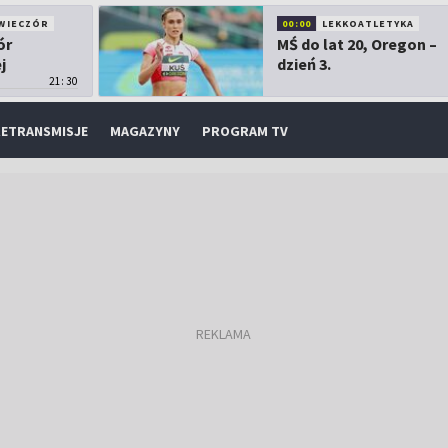
WIECZÓR
00:00
LEKKOATLETYKA
ór
MŚ do lat 20, Oregon –
j
dzień 3.
21:30
ETRANSMISJE
MAGAZYNY
PROGRAM TV