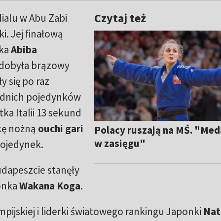
Czytaj też
alu w Abu Zabi
i. Jej finałową
zka
Abiba
zdobyła brązowy
y się po raz
ednich pojedynków
ka Italii 13 sekund
kę nożną
ouchi gari
Polacy ruszają na MŚ. "Meda
w zasięgu"
pojedynek.
dapeszcie stanęły
onka
Wakana Koga
.
mpijskiej i liderki światowego rankingu Japonki
Nat