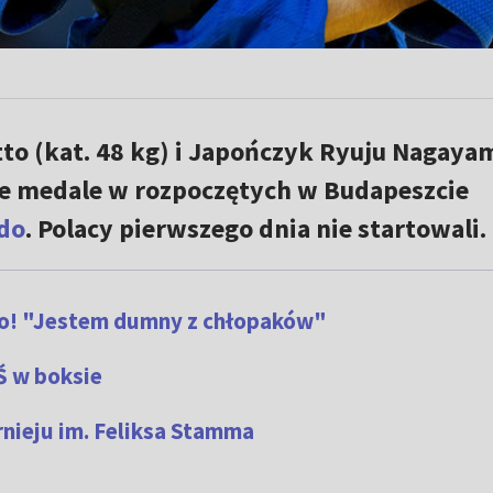
tto (kat. 48 kg) i Japończyk Ryuju Nagaya
te medale w rozpoczętych w Budapeszcie
do
. Polacy pierwszego dnia nie startowali.
iło! "Jestem dumny z chłopaków"
Ś w boksie
nieju im. Feliksa Stamma