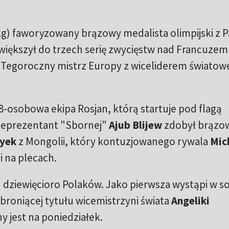
g) faworyzowany brązowy medalista olimpijski z P
iększył do trzech serię zwycięstw nad Francuzem
. Tegoroczny mistrz Europy z wiceliderem świato
8-osobowa ekipa Rosjan, którą startuje pod flagą
 Reprezentant "Sbornej"
Ajub Blijew
zdobył brązo
byek
z Mongolii, który kontuzjowanego rywala
Mic
mi na plecach.
 dziewięcioro Polaków. Jako pierwsza wystąpi w s
t broniącej tytułu wicemistrzyni świata
Angeliki
y jest na poniedziałek.