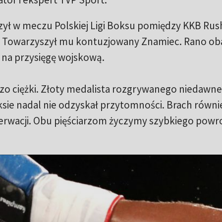
zył w meczu Polskiej Ligi Boksu pomiędzy KKB Rus
w. Towarzyszył mu kontuzjowany Znamiec. Rano ob
a na przysięgę wojskową.
zo ciężki. Złoty medalista rozgrywanego niedawn
sie nadal nie odzyskał przytomności. Brach równi
erwacji. Obu pięściarzom życzymy szybkiego powr