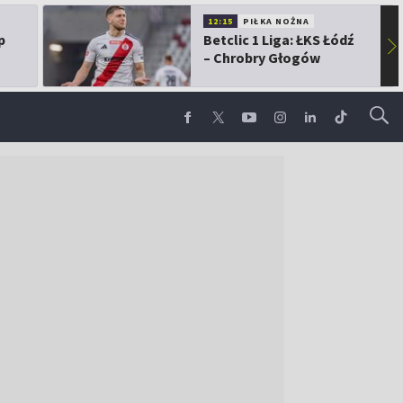
12:15
PIŁKA NOŻNA
p
Betclic 1 Liga: ŁKS Łódź
▶
– Chrobry Głogów