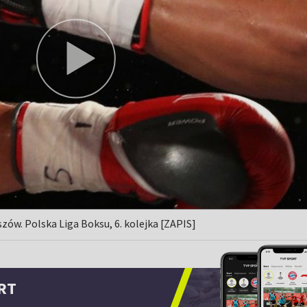
ów. Polska Liga Boksu, 6. kolejka [ZAPIS]
RT