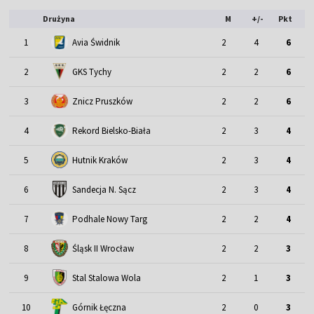
Drużyna
M
+/-
Pkt
1
Avia Świdnik
2
4
6
2
GKS Tychy
2
2
6
3
Znicz Pruszków
2
2
6
4
Rekord Bielsko-Biała
2
3
4
5
Hutnik Kraków
2
3
4
6
Sandecja N. Sącz
2
3
4
7
Podhale Nowy Targ
2
2
4
Śląsk II Wrocław
8
2
2
3
9
Stal Stalowa Wola
2
1
3
10
Górnik Łęczna
2
0
3