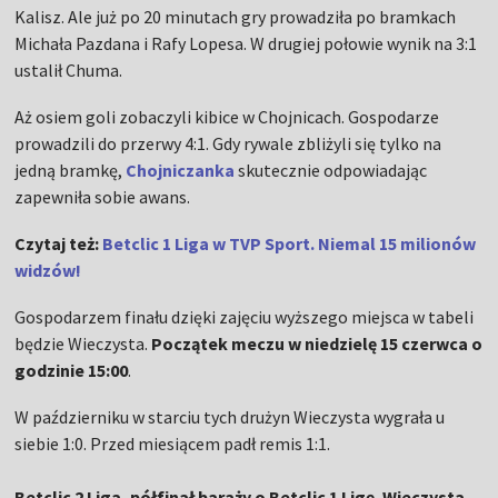
Kalisz. Ale już po 20 minutach gry prowadziła po bramkach
Michała Pazdana i Rafy Lopesa. W drugiej połowie wynik na 3:1
ustalił Chuma.
Aż osiem goli zobaczyli kibice w Chojnicach. Gospodarze
prowadzili do przerwy 4:1. Gdy rywale zbliżyli się tylko na
jedną bramkę,
Chojniczanka
skutecznie odpowiadając
zapewniła sobie awans.
Czytaj też:
Betclic 1 Liga w TVP Sport. Niemal 15 milionów
widzów!
Gospodarzem finału dzięki zajęciu wyższego miejsca w tabeli
będzie Wieczysta.
Początek meczu w niedzielę 15 czerwca o
godzinie 15:00
.
W październiku w starciu tych drużyn Wieczysta wygrała u
siebie 1:0. Przed miesiącem padł remis 1:1.
Betclic 2 Liga, półfinał baraży o Betclic 1 Ligę. Wieczysta –