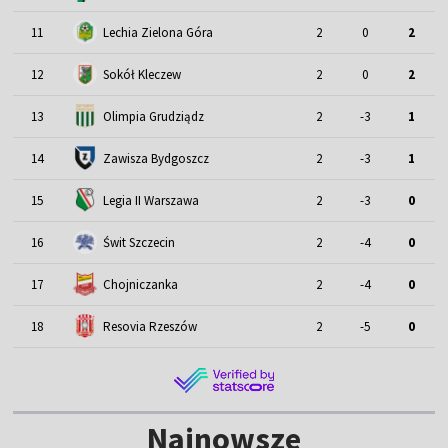
11
Lechia Zielona Góra
2
0
2
12
Sokół Kleczew
2
0
2
13
Olimpia Grudziądz
2
-3
1
14
Zawisza Bydgoszcz
2
-3
1
15
Legia II Warszawa
2
-3
0
16
Świt Szczecin
2
-4
0
17
Chojniczanka
2
-4
0
18
Resovia Rzeszów
2
-5
0
Najnowsze