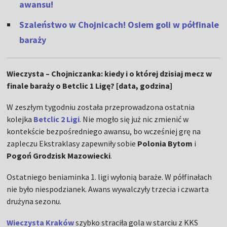
awansu!
Szaleństwo w Chojnicach! Osiem goli w półfinale
baraży
Wieczysta – Chojniczanka: kiedy i o której dzisiaj mecz w
finale baraży o Betclic 1 Ligę? [data, godzina]
W zeszłym tygodniu została przeprowadzona ostatnia
kolejka
Betclic 2 Ligi
. Nie mogło się już nic zmienić w
kontekście bezpośredniego awansu, bo wcześniej grę na
zapleczu Ekstraklasy zapewniły sobie
Polonia Bytom
i
Pogoń Grodzisk Mazowiecki
.
Ostatniego beniaminka 1. ligi wyłonią baraże. W półfinałach
nie było niespodzianek. Awans wywalczyły trzecia i czwarta
drużyna sezonu.
Wieczysta Kraków
szybko straciła gola w starciu z KKS