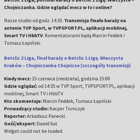
Chojniczanka. Gdzie oglądać mecz w tv i online?
Nasze studio od godz. 14:35.
Transmisja finału baraży na
antenie TVP Sport, w TVPSPORT.PL, aplikacji mobilnej,
Smart TV i HbbTV
. Komentatorami będą Marcin Feddek i
Tomasz Łapiński.
Betclic 2 Liga, finał baraży o Betclic 1 Ligę. Wieczysta
Kraków – Chojniczanka Chojnicze [szczegóły transmisji]
Kiedy mecz:
15 czerwca (niedziela), godzina 15:00
Gdzie oglądać:
od 14:35 w TVP Sport, TVPSPORT.PL, aplikacji
mobilnej, Smart TV i HbbTV
Kto skomentuje:
Marcin Feddek, Tomasz Łapiński
Prowadzący studio:
Kacper Tomczyk
Reporter:
Arkadiusz Panecki
Gość/ekspert:
Dawid Sut
Widget could not be loaded.