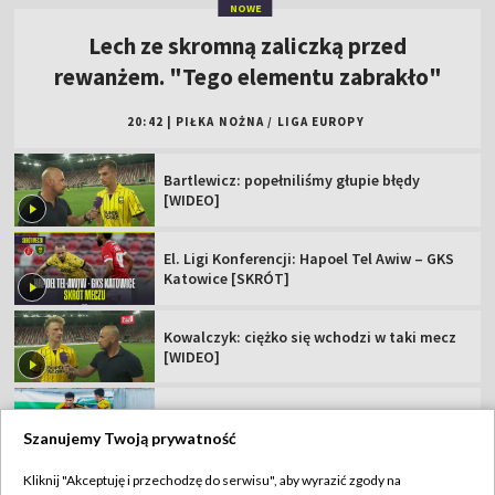
El. Ligi Konferencji: Hapoel Tel Awiw – GKS
Katowice [SKRÓT]
Kowalczyk: ciężko się wchodzi w taki mecz
[WIDEO]
Popis skrzydłowego Jagi. "Dubletu nie
zdobyłem nawet w Ekstraklasie"
Zagrali potencjalni rywale Polaków. Jest
jedna niespodzianka
Polskie kluby w europejskich pucharach.
Sprawdź terminarz!
Szanujemy Twoją prywatność
Kliknij "Akceptuję i przechodzę do serwisu", aby wyrazić zgody na