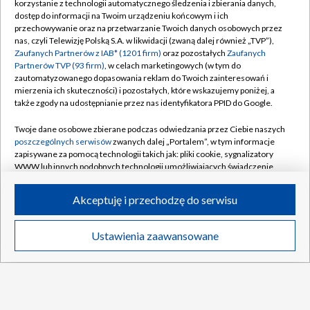
korzystanie z technologii automatycznego śledzenia i zbierania danych,
TVP
dostęp do informacji na Twoim urządzeniu końcowym i ich
Abonament TVP
Regulamin TVP
przechowywanie oraz na przetwarzanie Twoich danych osobowych przez
nas, czyli Telewizję Polską S.A. w likwidacji (zwaną dalej również „TVP”),
Polityka prywatności
Sklep TVP
Zaufanych Partnerów z IAB* (1201 firm)
oraz pozostałych
Zaufanych
Partnerów TVP (93 firm)
, w celach marketingowych (w tym do
Biuro Reklamy
Moje zgody
zautomatyzowanego dopasowania reklam do Twoich zainteresowań i
mierzenia ich skuteczności) i pozostałych, które wskazujemy poniżej, a
Oferta Handlowa
Biuro reklamy
także zgody na udostępnianie przez nas identyfikatora PPID do Google.
Telegazeta ogłoszenia
Kontakt
Twoje dane osobowe zbierane podczas odwiedzania przez Ciebie naszych
Emisja w TVP
poszczególnych serwisów
zwanych dalej „Portalem”, w tym informacje
zapisywane za pomocą technologii takich jak: pliki cookie, sygnalizatory
Kanały
Rada Programowa
WWW lub innych podobnych technologii umożliwiających świadczenie
dopasowanych i bezpiecznych usług, personalizację treści oraz reklam,
Ogłoszenia przetargowe
udostępnianie funkcji mediów społecznościowych oraz analizowanie
©2026 Telewizja Polska Spółka Akcyjna w likwidacji
Akceptuję i przechodzę do serwisu
ruchu w Internecie.
Akademia Telewizyjna
Informacje o nadawcy
Twoje dane osobowe zbierane podczas odwiedzania przez Ciebie
Ustawienia zaawansowane
News
Transmisje
Wideo
Więcej
poszczególnych serwisów
na Portalu, takie jak adresy IP, identyfikatory
Centrum informacji TVP
Twoich urządzeń końcowych i identyfikatory plików cookie, informacje o
Twoich wyszukiwaniach w serwisach Portalu czy historia odwiedzin będą
System NOS
przetwarzane przez TVP,
Zaufanych Partnerów z IAB
oraz pozostałych
Zaufanych Partnerów TVP
dla realizacji następujących celów i funkcji:
Zgłoś program (ROPAT)
przechowywania informacji na urządzeniu lub dostęp do nich, wyboru
DO GÓRY