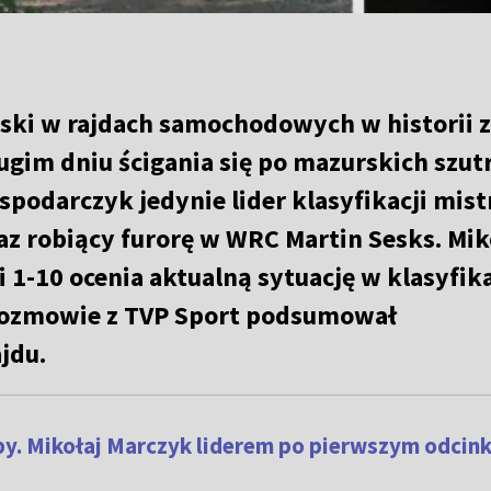
lski w rajdach samochodowych w historii 
rugim dniu ścigania się po mazurskich szut
podarczyk jedynie lider klasyfikacji mis
z robiący furorę w WRC Martin Sesks. Mik
1-10 ocenia aktualną sytuację w klasyfika
j rozmowie z TVP Sport podsumował
ajdu.
y. Mikołaj Marczyk liderem po pierwszym odcin