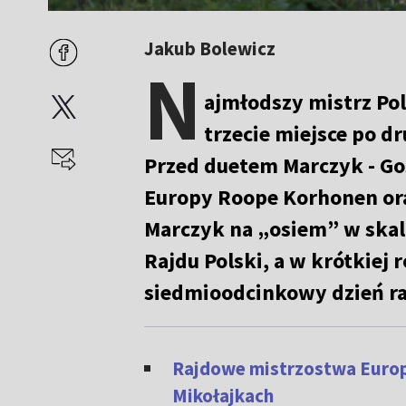
Jakub Bolewicz
N
ajmłodszy mistrz Po
trzecie miejsce po d
Przed duetem Marczyk - Gos
Europy Roope Korhonen ora
Marczyk na „osiem” w skali 
Rajdu Polski, a w krótkie
siedmioodcinkowy dzień r
Rajdowe mistrzostwa Europ
Mikołajkach