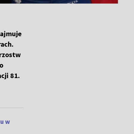
zajmuje
rach.
trzostw
o
cji 81.
ku w