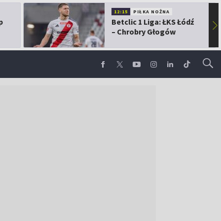
12:15
PIŁKA NOŻNA
p
Betclic 1 Liga: ŁKS Łódź
▶
– Chrobry Głogów