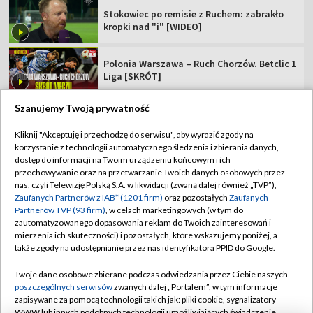
Stokowiec po remisie z Ruchem: zabrakło
kropki nad "i" [WIDEO]
Polonia Warszawa – Ruch Chorzów. Betclic 1
Liga [SKRÓT]
Szanujemy Twoją prywatność
Kliknij "Akceptuję i przechodzę do serwisu", aby wyrazić zgody na
korzystanie z technologii automatycznego śledzenia i zbierania danych,
TVP
dostęp do informacji na Twoim urządzeniu końcowym i ich
Abonament TVP
Regulamin TVP
przechowywanie oraz na przetwarzanie Twoich danych osobowych przez
nas, czyli Telewizję Polską S.A. w likwidacji (zwaną dalej również „TVP”),
Polityka prywatności
Sklep TVP
Zaufanych Partnerów z IAB* (1201 firm)
oraz pozostałych
Zaufanych
Partnerów TVP (93 firm)
, w celach marketingowych (w tym do
Biuro Reklamy
Moje zgody
zautomatyzowanego dopasowania reklam do Twoich zainteresowań i
mierzenia ich skuteczności) i pozostałych, które wskazujemy poniżej, a
Oferta Handlowa
Biuro reklamy
także zgody na udostępnianie przez nas identyfikatora PPID do Google.
Telegazeta ogłoszenia
Kontakt
Twoje dane osobowe zbierane podczas odwiedzania przez Ciebie naszych
Emisja w TVP
poszczególnych serwisów
zwanych dalej „Portalem”, w tym informacje
zapisywane za pomocą technologii takich jak: pliki cookie, sygnalizatory
Kanały
Rada Programowa
WWW lub innych podobnych technologii umożliwiających świadczenie