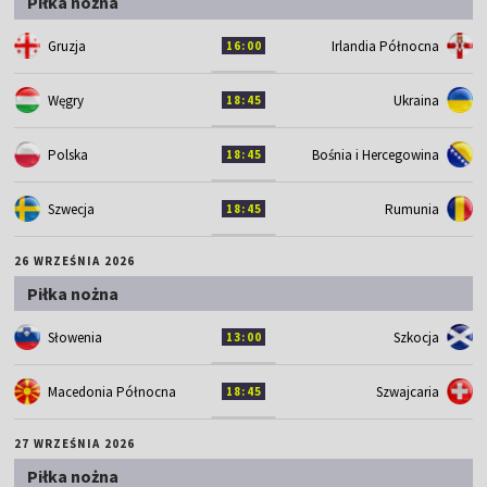
Piłka nożna
Gruzja
Irlandia Północna
16:00
Węgry
Ukraina
18:45
Polska
Bośnia i Hercegowina
18:45
Szwecja
Rumunia
18:45
26 WRZEŚNIA 2026
Piłka nożna
Słowenia
Szkocja
13:00
Macedonia Północna
Szwajcaria
18:45
27 WRZEŚNIA 2026
Piłka nożna