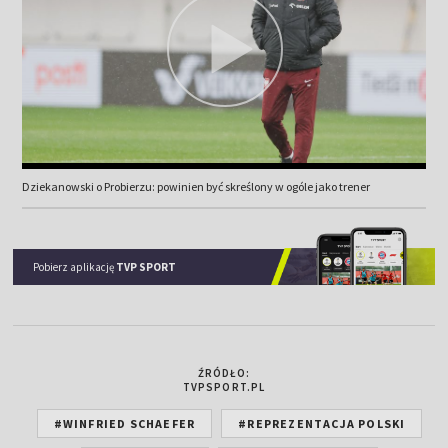
Dziekanowski o Probierzu: powinien być skreślony w ogóle jako trener
Pobierz aplikację
TVP SPORT
ŹRÓDŁO:
TVPSPORT.PL
#WINFRIED SCHAEFER
#REPREZENTACJA POLSKI