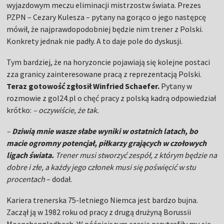
wyjazdowym meczu eliminacji mistrzostw świata. Prezes
PZPN – Cezary Kulesza – pytany na gorąco o jego następcę
mówił, że najprawdopodobniej będzie nim trener z Polski.
Konkrety jednak nie padły. A to daje pole do dyskusji.
Tym bardziej, że na horyzoncie pojawiają się kolejne postaci
zza granicy zainteresowane pracą z reprezentacją Polski.
Teraz gotowość zgłosił Winfried Schaefer.
Pytany w
rozmowie z gol24.pl o chęć pracy z polską kadrą odpowiedział
krótko:
– oczywiście, że tak.
–
Dziwią mnie wasze słabe wyniki w ostatnich latach, bo
macie ogromny potencjał, piłkarzy grających w czołowych
ligach świata.
Trener musi stworzyć zespół, z którym będzie na
dobre i złe, a każdy jego członek musi się poświęcić w stu
procentach
– dodał.
Kariera trenerska 75-letniego Niemca jest bardzo bujna.
Zaczął ją w 1982 roku od pracy z drugą drużyną Borussii