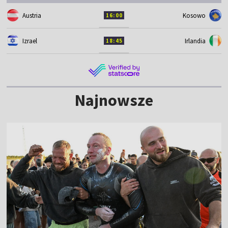
Austria
Kosowo
16:00
Izrael
Irlandia
18:45
Najnowsze