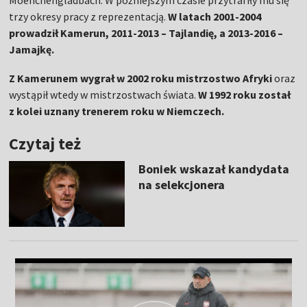
Moenchengladbach. W późniejszym czasie przytrafiły mu się
trzy okresy pracy z reprezentacją.
W latach 2001-2004
prowadził Kamerun, 2011-2013 – Tajlandię, a 2013-2016 –
Jamajkę.
Z Kamerunem wygrał w 2002 roku mistrzostwo Afryki
oraz
wystąpił wtedy w mistrzostwach świata.
W 1992 roku został
z kolei uznany trenerem roku w Niemczech.
Czytaj też
Boniek wskazał kandydata
na selekcjonera