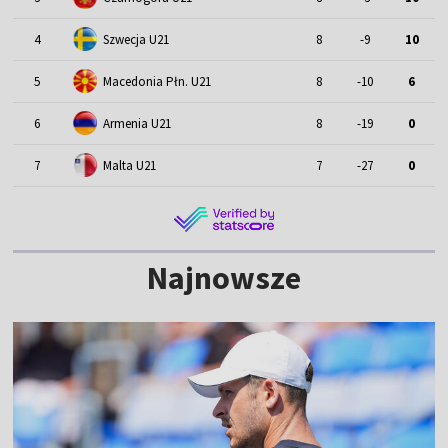
4
Szwecja U21
8
-9
10
5
Macedonia Płn. U21
8
-10
6
6
Armenia U21
8
-19
0
7
Malta U21
7
-27
0
Najnowsze