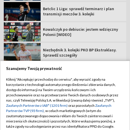
Betclic 1 Liga: sprawdź terminarz i plan
transmisji meczów 3. kolejki
Kowalczyk po debiucie: jestem wdzięczny
Polonii [WIDEO]
Niezbędnik 3. kolejki PKO BP Ekstraklasy.
Sprawdź szczegóły
Szanujemy Twoją prywatność
Kliknij "Akceptuję i przechodzę do serwisu", aby wyrazić zgody na
korzystanie z technologii automatycznego śledzenia i zbierania danych,
TVP
dostęp do informacji na Twoim urządzeniu końcowym i ich
Abonament TVP
Regulamin TVP
przechowywanie oraz na przetwarzanie Twoich danych osobowych przez
nas, czyli Telewizję Polską S.A. w likwidacji (zwaną dalej również „TVP”),
Polityka prywatności
Sklep TVP
Zaufanych Partnerów z IAB* (1201 firm)
oraz pozostałych
Zaufanych
Partnerów TVP (93 firm)
, w celach marketingowych (w tym do
Biuro Reklamy
Moje zgody
zautomatyzowanego dopasowania reklam do Twoich zainteresowań i
mierzenia ich skuteczności) i pozostałych, które wskazujemy poniżej, a
Oferta Handlowa
Biuro reklamy
także zgody na udostępnianie przez nas identyfikatora PPID do Google.