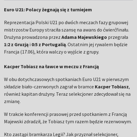
Euro U21: Polacy żegnają się z turniejem
Reprezentacja Polski U21 po dwóch meczach fazy grupowej
mistrzostw Europy straciła szansę na awans do ćwierćfinału.
Drużyna prowadzona przez
Adama Majewskiego
przegrała
1:2 z Gruzją
i
0:5 z Portugalią
. Ostatnim jej rywalem będzie
Francja (17.06), która walczy o wyjście z grupy.
Kacper Tobiasz na ławce w meczu z Francją
W obu dotychczasowych spotkaniach Euro U21 w pierwszym
składzie biało-czerwonych zagrał w bramce
Kacper Tobiasz
,
również kapitan drużyny. Teraz selekcjoner zdecydował się na
zmianę.
W trakcie konferencji prasowej przed spotkaniem z Francją
Majewski zdradził, że Tobiasz tym razem będzie rezerwowym.
Kto zastąpi bramkarza Legii? Jak przyznał selekcjoner,