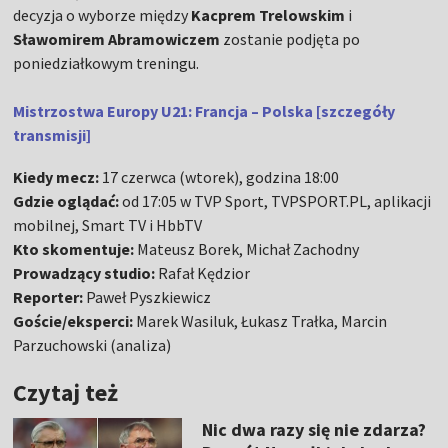
decyzja o wyborze między
Kacprem Trelowskim
i
Sławomirem Abramowiczem
zostanie podjęta po
poniedziałkowym treningu.
Mistrzostwa Europy U21: Francja – Polska [szczegóły
transmisji]
Kiedy mecz:
17 czerwca (wtorek), godzina 18:00
Gdzie oglądać:
od 17:05 w TVP Sport, TVPSPORT.PL, aplikacji
mobilnej, Smart TV i HbbTV
Kto skomentuje:
Mateusz Borek, Michał Zachodny
Prowadzący studio:
Rafał Kędzior
Reporter:
Paweł Pyszkiewicz
Goście/eksperci:
Marek Wasiluk, Łukasz Trałka, Marcin
Parzuchowski (analiza)
Czytaj też
Nic dwa razy się nie zdarza?