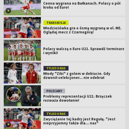
Cenna wygrana na Bałkanach. Polacy o pół
kroku od Euro!
TRANSMISJA
Młodzieżówka gra o ósmą wygraną w el. ME.
Oglądaj mecz z Czarnogórą!
Polacy walczą o Euro U21. Sprawdź terminarz
i wyniki!
TYLKO U NAS
Młody "Zibi" z golem w debiucie. Gdy
dzwonił selekcjoner... nie odebrał
POLECAMY
Problemy reprezentacji U21. Brzęczek
rozważa dowołanie!
TYLKO U NAS
Zwyciężanie tej kadry jest Regułą. "Jest
nieprzyjemny także dla... nas"