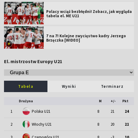
Polacy wciąż bezbłędni! Zobacz, jak wygląda
tabela el. ME U21
7 na 7! Kolejne zwycięstwo kadry Jerzego
Brzęczka [WIDEO]
El. mistrzostw Europy U21
Tabela
Wyniki
Terminarz
Drużyna
M
+/-
Pkt
1
Polska U21
8
21
24
2
Włochy U21
8
20
21
3
Czarnogóra U21
8
-3
10