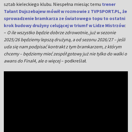
sztab kieleckiego klubu. Niespełna miesiąc temu
trener
Tałant Dujszebajew mówił w rozmowie z TVPSPORT.PL, że
sprowadzenie bramkarza ze światowego topu to ostatni
krok budowy drużyny celującej w triumf w Lidze Mistrzów
:
–
O ile wszystko będzie dobrze zdrowotnie, już w sezonie
2025/26 będziemy lepszą drużyną, a od sezonu 2026/27 – jeśli
uda się nam podpisać kontrakt z tym bramkarzem, z którym
chcemy – będziemy mieć zespół gotowy już nie tylko do walki o
awans do Final4, ale o więcej
– podkreślał.