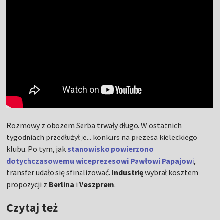
Rozmowy z obozem Serba trwały długo. W ostatnich
tygodniach przedłużył je... konkurs na prezesa kieleckiego
klubu. Po tym, jak
stanowisko powierzono
dotychczasowemu wiceprezesowi Pawłowi Papajowi
,
transfer udało się sfinalizować.
Industrię
wybrał kosztem
propozycji z
Berlina
i
Veszprem
.
Czytaj też