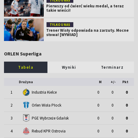
TYLKO U NAS
Pierwszy od ćwierć wieku medal, a teraz
takie wieści!
TYLKO U NAS
Trener Wisły odpowiada na zarzuty. Mocne
słowa! [WYWIAD]
ORLEN Superliga
Tabela
Wyniki
Terminarz
Drużyna
M
+/-
Pkt
1
Industria Kielce
0
0
0
2
Orlen Wisła Płock
0
0
0
3
PGE Wybrzeże Gdańsk
0
0
0
4
Rebud KPR Ostrovia
0
0
0