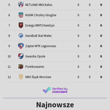
5
NETLAND MKS Kalisz
0
0
0
6
KGHM Chrobry Głogów
0
0
0
7
Energa MMTS Kwidzyn
0
0
0
8
Handball Stal Mielec
0
0
0
9
Zepter KPR Legionowo
0
0
0
10
Gwardia Opole
0
0
0
11
Piotrkowianin
0
0
0
12
WKS Śląsk Wrocław
0
0
0
Najnowsze