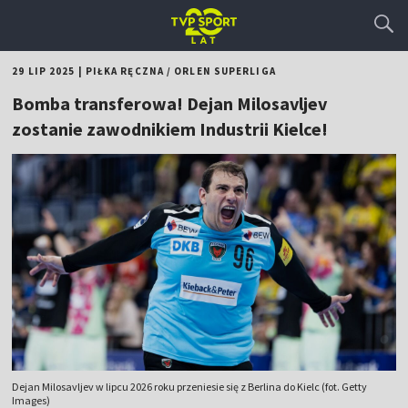
29 LIP 2025
|
PIŁKA RĘCZNA
/
ORLEN SUPERLIGA
Bomba transferowa! Dejan Milosavljev
zostanie zawodnikiem Industrii Kielce!
Dejan Milosavljev w lipcu 2026 roku przeniesie się z Berlina do Kielc (fot. Getty
Images)