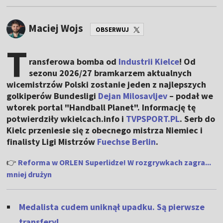
Maciej Wojs
OBSERWUJ
T
ransferowa bomba od
Industrii Kielce
! Od
sezonu 2026/27 bramkarzem aktualnych
wicemistrzów Polski zostanie jeden z najlepszych
golkiperów Bundesligi
Dejan Milosavljev
– podał we
wtorek portal "Handball Planet". Informację tę
potwierdziły wkielcach.info i
TVPSPORT.PL
. Serb do
Kielc przeniesie się z obecnego mistrza Niemiec i
finalisty Ligi Mistrzów
Fuechse Berlin
.
👉
Reforma w ORLEN Superlidze! W rozgrywkach zagra...
mniej drużyn
Medalista cudem uniknął upadku. Są pierwsze
transfery!