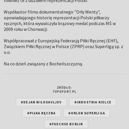
również te z udziałem reprezentacji Polski.
Współautor filmu dokumentalnego "Orły Wenty",
opowiadającego historię reprezentacji Polski piłkarzy
ręcznych, która wywalczyła brązowy medal podczas MŚ w
2009 roku w Chorwacji.
Współpracował z Europejską Federacją Piłki Ręcznej (EHF),
Związkiem Piłki Ręcznej w Polsce (ZPRP) oraz Superligą sp. z
o.o.
Na co dzień związany z Bocheńszczyzną.
ŹRÓDŁO:
TVPSPORT.PL
#DEJAN MILOSAVLJEV
#INDUSTRIA KIELCE
#PIŁKA RĘCZNA
#ORLEN SUPERLIGA
#FUECHSE BERLIN