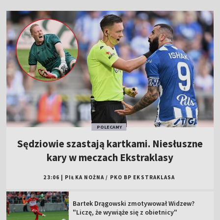
POLECAMY
Sędziowie szastają kartkami. Niesłuszne
kary w meczach Ekstraklasy
23:06
|
PIŁKA NOŻNA
/
PKO BP EKSTRAKLASA
Bartek Drągowski zmotywował Widzew?
"Liczę, że wywiąże się z obietnicy"