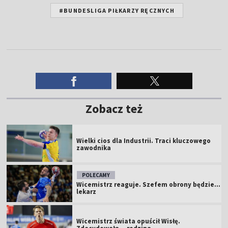
#BUNDESLIGA PIŁKARZY RĘCZNYCH
Zobacz też
Wielki cios dla Industrii. Traci kluczowego
zawodnika
POLECAMY
Wicemistrz reaguje. Szefem obrony będzie...
lekarz
Wicemistrz świata opuścił Wisłę.