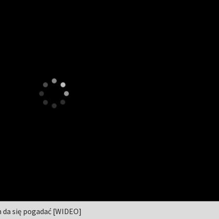
m da się pogadać [WIDEO]