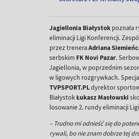
Jagiellonia Białystok
poznała r
eliminacji Ligi Konferencji. Zes
przez trenera
Adriana Siemieńc
serbskim
FK Novi Pazar
. Serbow
Jagiellonia, w poprzednim sezonie
w ligowych rozgrywkach. Specjal
TVPSPORT.PL
dyrektor sportowy
Białystok
Łukasz Masłowski
sk
losowanie 2. rundy eliminacji Lig
– Trudno mi odnieść się do poten
rywali, bo nie znam dobrze tej dr