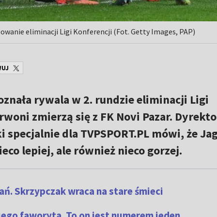
owanie eliminacji Ligi Konferencji (Fot. Getty Images, PAP)
WUJ
znała rywala w 2. rundzie eliminacji Ligi
rwoni zmierzą się z FK Novi Pazar. Dyrekto
 specjalnie dla TVPSPORT.PL mówi, że Ja
eco lepiej, ale również nieco gorzej.
ań. Skrzypczak wraca na stare śmieci
ego faworyta. To on jest numerem jeden