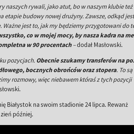
dry naszych rywali, jako atut, bo w naszym klubie t
a etapie budowy nowej drużyny. Zawsze, odkąd jes
e. Ważne jest to, jak my będziemy przygotowani do t
wszystko, co w mojej mocy, by nasza kadra na me
ompletna w 90 procentach
–
dodał Masłowski.
ku pozycjach.
Obecnie szukamy transferów na poz
łowego, bocznych obrońców oraz stopera
. To s
my rozmowy, więc niebawem któraś z tych pozycji
słowski.
ię Białystok na swoim stadionie 24 lipca. Rewanż
ień później.