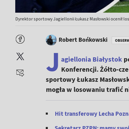
Dyrektor sportowy Jagiellonii Łukasz Masłowski ocenił los
Robert Bońkowski
OBSER
J
agiellonia Białystok
po
Konferencji. Żółto-cze
sportowy Łukasz Masłowski
mogła w losowaniu trafić ni
Hit transferowy Lecha Pozn
Sekretarz PZPN: mamy swoj