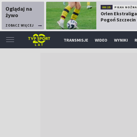
Oglądaj na
08:25
PIŁKA NOŻNA
Orlen Ekstraliga
żywo
Pogoń Szczecin
Górnik Łęczna
ZOBACZ WIĘCEJ
TRANSMISJE
WIDEO
WYNIKI
R