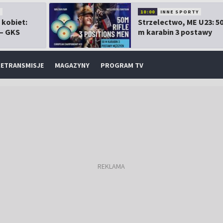
10:00
INNE SPORTY
 kobiet:
Strzelectwo, ME U23: 5
 – GKS
m karabin 3 postawy
mężczyzn
ETRANSMISJE
MAGAZYNY
PROGRAM TV