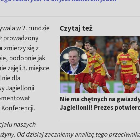
Czytaj też
ywala w 2. rundzie
pół prowadzony
a
zmierzy się z
ie, podobnie jak
 zajęli 3. miejsce
nie dla
 Jagiellonii
omentował
Nie ma chętnych na gwiazd
Jagiellonii! Prezes potwier
i Konferencji.
cjału naszych
użyny. Od dzisiaj zaczniemy analizę tego przeciwnika