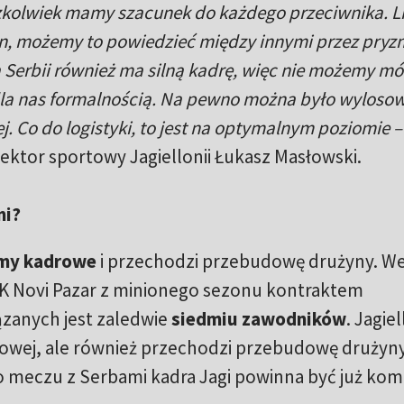
czkolwiek mamy szacunek do każdego przeciwnika. L
yn, możemy to powiedzieć między innymi przez pryz
 Serbii również ma silną kadrę, więc nie możemy mó
dla nas formalnością. Na pewno można było wyloso
iej. Co do logistyki, to jest na optymalnym poziomie –
ktor sportowy Jagiellonii Łukasz Masłowski.
mi?
emy kadrowe
i przechodzi przebudowę drużyny. W
FK Novi Pazar z minionego sezonu kontraktem
ązanych jest zaledwie
siedmiu zawodników
. Jagie
adrowej, ale również przechodzi przebudowę drużyny
o meczu z Serbami kadra Jagi powinna być już kom