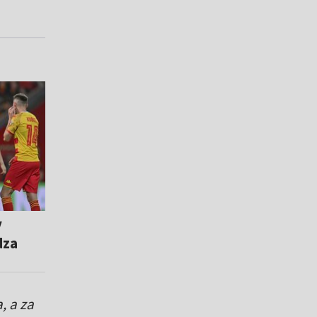
y
dza
, a za