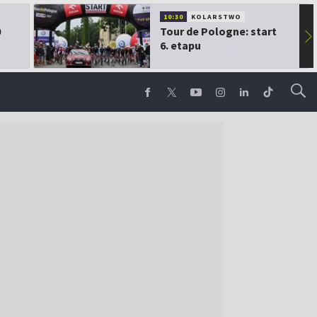
10:30
KOLARSTWO
0
Tour de Pologne: start
▶
6. etapu