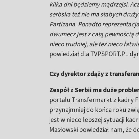
kilka dni będziemy mądrzejsi. A
serbska też nie ma słabych druż
Partizana. Ponadto reprezentacja
dwumecz jest z całą pewnością 
nieco trudniej, ale też nieco łatw
powiedział dla TVPSPORT.PL dyre
Czy dyrektor zdąży z transfera
Zespół z Serbii ma duże probl
portalu Transfermarkt z kadry 
przynajmniej do końca roku zwi
jest w nieco lepszej sytuacji k
Masłowski powiedział nam, że d