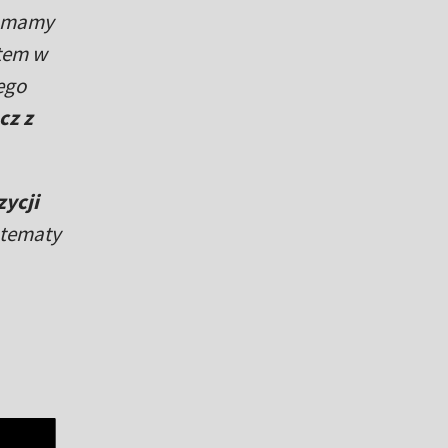
eż mamy
tem w
ego
cz z
ycji
ą tematy