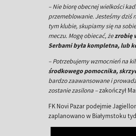
– Nie biorę obecnej wielkości ka
przemeblowanie. Jesteśmy dziś n
tym klubie, skupiamy się na sobi
meczu. Mogę obiecać, że
zrobię 
Serbami była kompletna, lub k
– Potrzebujemy wzmocnień na kil
środkowego pomocnika, skrzyd
bardzo zaawansowane i prowadzi
zostanie zasilona –
zakończył Ma
FK Novi Pazar podejmie Jagiellon
zaplanowano w Białymstoku tydz