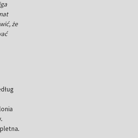
iga
mat
wić, że
wać
edług
llonia
.
pletna.