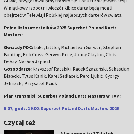
Gliwic, przygotowaliśmy transmisje z obu turniejowych sesji.
W piątkowy i sobotni wieczór kibice darta będą mogli
obejrzeć w Telewizji Polskiej najlepszych darterów świata.
Pełna lista uczestników 2025 Superbet Poland Darts
Masters:
Gwiazdy PDC:
Luke, Littler, Michael van Gerwen, Stephen
Bunting, Rob Cross, Gerwyn Price, Jonny Clayton, Chris
Dobey, Nathan Aspinall
Gospodarze:
Krzysztof Ratajski, Radek Szagański, Sebastian
Białecki, Tytus Kanik, Karel Sedlacek, Pero Ljubić, Gyorgy
Jehirszki, Krzysztof Kciuk
Plan transmisji Superbet Poland Darts Masters w TVP:
5.07, godz. 19:00: Superbet Poland Darts Masters 2025
Czytaj też
Niesamowity 17-latek