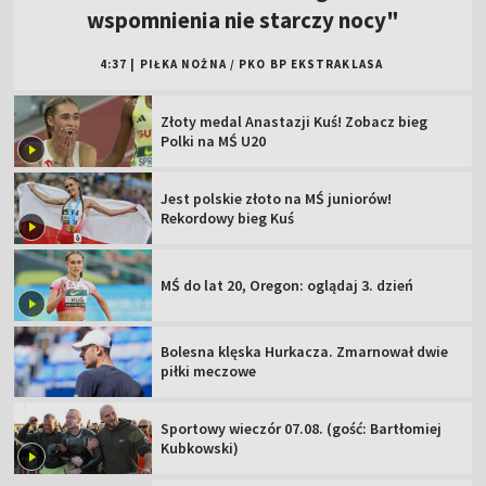
wspomnienia nie starczy nocy"
4:37
|
PIŁKA NOŻNA
/
PKO BP EKSTRAKLASA
Złoty medal Anastazji Kuś! Zobacz bieg
Polki na MŚ U20
Jest polskie złoto na MŚ juniorów!
Rekordowy bieg Kuś
MŚ do lat 20, Oregon: oglądaj 3. dzień
Bolesna klęska Hurkacza. Zmarnował dwie
piłki meczowe
Sportowy wieczór 07.08. (gość: Bartłomiej
Kubkowski)