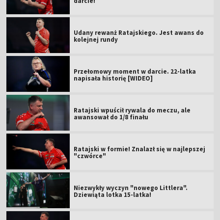
darcie!
Udany rewanż Ratajskiego. Jest awans do
kolejnej rundy
Przełomowy moment w darcie. 22-latka
napisała historię [WIDEO]
Ratajski wpuścił rywala do meczu, ale
awansował do 1/8 finału
Ratajski w formie! Znalazł się w najlepszej
"czwórce"
Niezwykły wyczyn "nowego Littlera".
Dziewiąta lotka 15-latka!