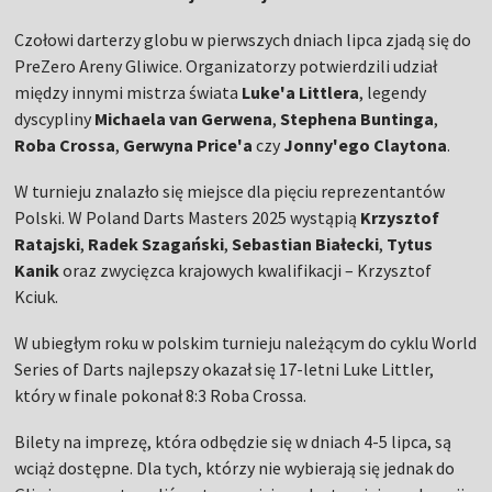
Czołowi darterzy globu w pierwszych dniach lipca zjadą się do
PreZero Areny Gliwice. Organizatorzy potwierdzili udział
między innymi mistrza świata
Luke'a Littlera
, legendy
dyscypliny
Michaela van Gerwena
,
Stephena Buntinga
,
Roba Crossa
,
Gerwyna Price'a
czy
Jonny'ego Claytona
.
W turnieju znalazło się miejsce dla pięciu reprezentantów
Polski. W Poland Darts Masters 2025 wystąpią
Krzysztof
Ratajski
,
Radek Szagański
,
Sebastian Białecki
,
Tytus
Kanik
oraz zwycięzca krajowych kwalifikacji – Krzysztof
Kciuk.
W ubiegłym roku w polskim turnieju należącym do cyklu World
Series of Darts najlepszy okazał się 17-letni Luke Littler,
który w finale pokonał 8:3 Roba Crossa.
Bilety na imprezę, która odbędzie się w dniach 4-5 lipca, są
wciąż dostępne. Dla tych, którzy nie wybierają się jednak do