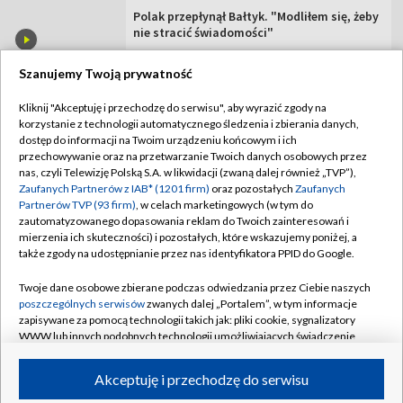
Polak przepłynął Bałtyk. "Modliłem się, żeby
nie stracić świadomości"
Szanujemy Twoją prywatność
Kliknij "Akceptuję i przechodzę do serwisu", aby wyrazić zgody na
korzystanie z technologii automatycznego śledzenia i zbierania danych,
TVP
dostęp do informacji na Twoim urządzeniu końcowym i ich
Abonament TVP
Regulamin TVP
przechowywanie oraz na przetwarzanie Twoich danych osobowych przez
nas, czyli Telewizję Polską S.A. w likwidacji (zwaną dalej również „TVP”),
Polityka prywatności
Sklep TVP
Zaufanych Partnerów z IAB* (1201 firm)
oraz pozostałych
Zaufanych
Partnerów TVP (93 firm)
, w celach marketingowych (w tym do
Biuro Reklamy
Moje zgody
zautomatyzowanego dopasowania reklam do Twoich zainteresowań i
mierzenia ich skuteczności) i pozostałych, które wskazujemy poniżej, a
Oferta Handlowa
Biuro reklamy
także zgody na udostępnianie przez nas identyfikatora PPID do Google.
Telegazeta ogłoszenia
Kontakt
Twoje dane osobowe zbierane podczas odwiedzania przez Ciebie naszych
Emisja w TVP
poszczególnych serwisów
zwanych dalej „Portalem”, w tym informacje
zapisywane za pomocą technologii takich jak: pliki cookie, sygnalizatory
Kanały
Rada Programowa
WWW lub innych podobnych technologii umożliwiających świadczenie
dopasowanych i bezpiecznych usług, personalizację treści oraz reklam,
Ogłoszenia przetargowe
udostępnianie funkcji mediów społecznościowych oraz analizowanie
©2026 Telewizja Polska Spółka Akcyjna w likwidacji
Akceptuję i przechodzę do serwisu
ruchu w Internecie.
Akademia Telewizyjna