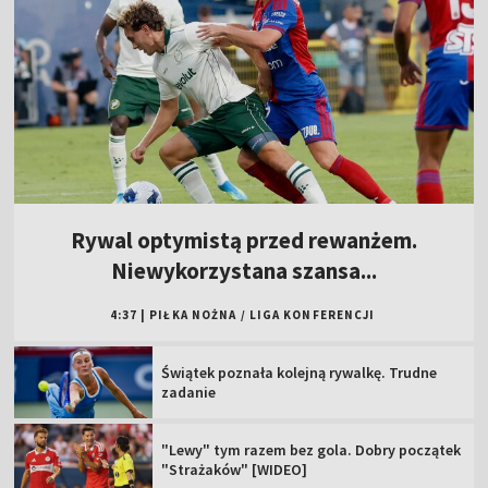
Rywal optymistą przed rewanżem.
Niewykorzystana szansa...
4:37
|
PIŁKA NOŻNA
/
LIGA KONFERENCJI
Świątek poznała kolejną rywalkę. Trudne
zadanie
"Lewy" tym razem bez gola. Dobry początek
"Strażaków" [WIDEO]