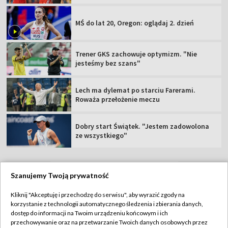
MŚ do lat 20, Oregon: oglądaj 2. dzień
Trener GKS zachowuje optymizm. "Nie
jesteśmy bez szans"
Lech ma dylemat po starciu Farerami.
Roważa przełożenie meczu
Dobry start Świątek. "Jestem zadowolona
ze wszystkiego"
Szanujemy Twoją prywatność
TVP
Kliknij "Akceptuję i przechodzę do serwisu", aby wyrazić zgody na
korzystanie z technologii automatycznego śledzenia i zbierania danych,
Abonament TVP
Regulamin TVP
dostęp do informacji na Twoim urządzeniu końcowym i ich
Polityka prywatności
Sklep TVP
przechowywanie oraz na przetwarzanie Twoich danych osobowych przez