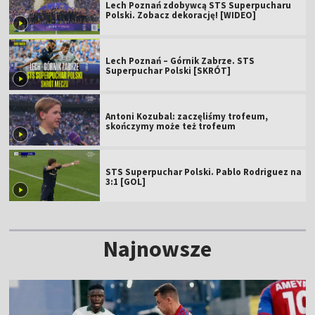
Lech Poznań zdobywcą STS Superpucharu
Polski. Zobacz dekorację! [WIDEO]
Lech Poznań – Górnik Zabrze. STS
Superpuchar Polski [SKRÓT]
Antoni Kozubal: zaczęliśmy trofeum,
skończymy może też trofeum
STS Superpuchar Polski. Pablo Rodriguez na
3:1 [GOL]
Najnowsze