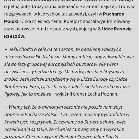
o pełną pulę. Drużyna ma pokazać się z ambitniejszej strony w
rozgrywkach, w których od lat zawodzi, czyli w
Pucharze
Polski
. Kilka miesięcy temu Kolejorz został wyeliminowany
już w pierwszej rundzie przez występującą w
2. lidze Resovię
Rzeszów
.
–
Jeśli chodzi o cele na ten sezon, to będziemy walczyć o
mistrzostwo w Ekstraklasie. Mamy ambicję, aby zakwalifikować
się do fazy grupowej europejskich pucharów. Nie wiem
oczywiście czy będzie to Liga Mistrzów, ale chcielibyśmy to
zrobić. Jeśli jednak znajdziemy się w Lidze Europy czy Lidze
Konferencji Europy, to chcemy znaleźć się tak wysoko w fazie
ligowej, jak to możliwe
– wyjaśnił trener Lecha Poznań.
–
Wiemy też, że w minionym sezonie nie poszło nam zbyt
dobrze w Pucharze Polski. Tym razem musimy być ambitni w
kwestii tych rozgrywek. Zaczynamy od Superpucharu, więc
oczekiwania są takie, że również tam zagramy na wysokim
poziomie. Chcemy wygrać Puchar i Superpuchar Polski
–