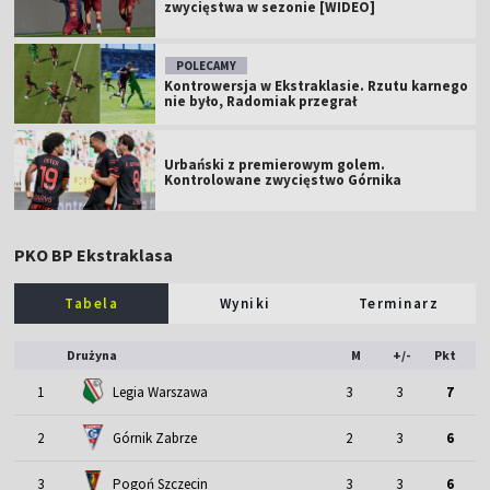
zwycięstwa w sezonie [WIDEO]
POLECAMY
Kontrowersja w Ekstraklasie. Rzutu karnego
nie było, Radomiak przegrał
Urbański z premierowym golem.
Kontrolowane zwycięstwo Górnika
PKO BP Ekstraklasa
Tabela
Wyniki
Terminarz
Drużyna
M
+/-
Pkt
1
Legia Warszawa
3
3
7
2
Górnik Zabrze
2
3
6
3
Pogoń Szczecin
3
3
6