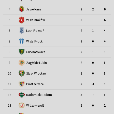
4
Jagiellonia
2
2
6
5
Wisła Kraków
3
1
6
6
Lech Poznań
2
1
4
7
Wisła Płock
3
0
4
8
GKS Katowice
2
1
3
9
Zagłębie Lubin
2
0
3
Śląsk Wrocław
10
2
0
3
11
Piast Gliwice
2
-1
3
12
Radomiak Radom
3
-3
3
13
Widzew Łódź
2
0
2