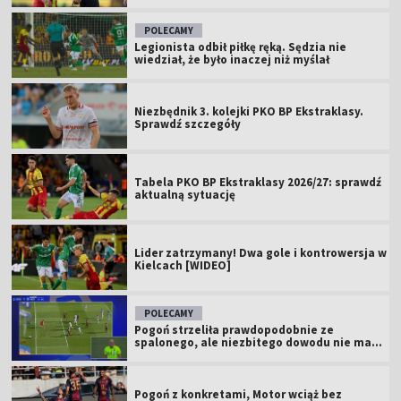
POLECAMY
Legionista odbił piłkę ręką. Sędzia nie
wiedział, że było inaczej niż myślał
Niezbędnik 3. kolejki PKO BP Ekstraklasy.
Sprawdź szczegóły
Tabela PKO BP Ekstraklasy 2026/27: sprawdź
aktualną sytuację
Lider zatrzymany! Dwa gole i kontrowersja w
Kielcach [WIDEO]
POLECAMY
Pogoń strzeliła prawdopodobnie ze
spalonego, ale niezbitego dowodu nie ma...
Pogoń z konkretami, Motor wciąż bez