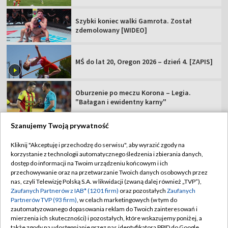
Aryna Sabalenka poza turniejem w Toronto!
Dziś kolejne skoki w Courchevel. O której
konkursy Letniego GP?
Legenda nie ma złudzeń. "Jagiellonia
ponownie powalczy o mistrzostwo"
Szybki koniec walki Gamrota. Został
zdemolowany [WIDEO]
Szanujemy Twoją prywatność
Kliknij "Akceptuję i przechodzę do serwisu", aby wyrazić zgody na
korzystanie z technologii automatycznego śledzenia i zbierania danych,
MŚ do lat 20, Oregon 2026 – dzień 4. [ZAPIS]
dostęp do informacji na Twoim urządzeniu końcowym i ich
przechowywanie oraz na przetwarzanie Twoich danych osobowych przez
nas, czyli Telewizję Polską S.A. w likwidacji (zwaną dalej również „TVP”),
Oburzenie po meczu Korona – Legia.
Zaufanych Partnerów z IAB* (1201 firm)
oraz pozostałych
Zaufanych
"Bałagan i ewidentny karny"
Partnerów TVP (93 firm)
, w celach marketingowych (w tym do
zautomatyzowanego dopasowania reklam do Twoich zainteresowań i
mierzenia ich skuteczności) i pozostałych, które wskazujemy poniżej, a
także zgody na udostępnianie przez nas identyfikatora PPID do Google.