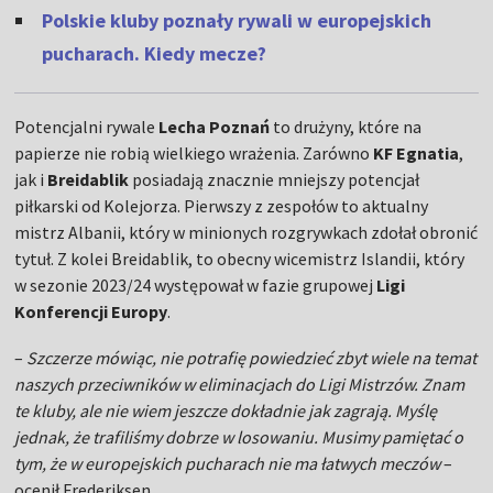
Polskie kluby poznały rywali w europejskich
pucharach. Kiedy mecze?
Potencjalni rywale
Lecha Poznań
to drużyny, które na
papierze nie robią wielkiego wrażenia. Zarówno
KF Egnatia
,
jak i
Breidablik
posiadają znacznie mniejszy potencjał
piłkarski od Kolejorza. Pierwszy z zespołów to aktualny
mistrz Albanii, który w minionych rozgrywkach zdołał obronić
tytuł. Z kolei Breidablik, to obecny wicemistrz Islandii, który
w sezonie 2023/24 występował w fazie grupowej
Ligi
Konferencji Europy
.
–
Szczerze mówiąc, nie potrafię powiedzieć zbyt wiele na temat
naszych przeciwników w eliminacjach do Ligi Mistrzów. Znam
te kluby, ale nie wiem jeszcze dokładnie jak zagrają. Myślę
jednak, że trafiliśmy dobrze w losowaniu. Musimy pamiętać o
tym, że w europejskich pucharach nie ma łatwych meczów
–
ocenił Frederiksen.