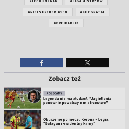
#LECH POZNAŃ
#LIGA MISTRZÓW
#NIELS FREDERIKSEN
#KF EGNATIA
#BREIDABLIK
Zobacz też
POLECAMY
Legenda nie ma złudzeń. "Jagiellonia
ponownie powalczy o mistrzostwo"
Oburzenie po meczu Korona – Legia.
"Bałagan i ewidentny karny"