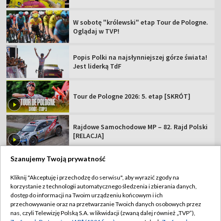
W sobotę "królewski" etap Tour de Pologne.
Oglądaj w TVP!
Popis Polki na najsłynniejszej górze świata!
Jest liderką TdF
Tour de Pologne 2026: 5. etap [SKRÓT]
Rajdowe Samochodowe MP – 82. Rajd Polski
[RELACJA]
Szanujemy Twoją prywatność
Kliknij "Akceptuję i przechodzę do serwisu", aby wyrazić zgody na
korzystanie z technologii automatycznego śledzenia i zbierania danych,
TVP
dostęp do informacji na Twoim urządzeniu końcowym i ich
Abonament TVP
Regulamin TVP
przechowywanie oraz na przetwarzanie Twoich danych osobowych przez
nas, czyli Telewizję Polską S.A. w likwidacji (zwaną dalej również „TVP”),
Polityka prywatności
Sklep TVP