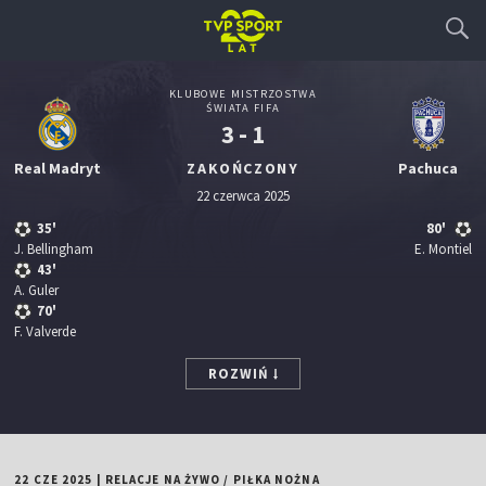
KLUBOWE MISTRZOSTWA
ŚWIATA FIFA
3 - 1
Real Madryt
ZAKOŃCZONY
Pachuca
22 czerwca 2025
35'
80'
J. Bellingham
E. Montiel
43'
A. Guler
70'
F. Valverde
ROZWIŃ
22 CZE 2025
|
RELACJE NA ŻYWO
/
PIŁKA NOŻNA