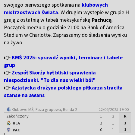
swojego pierwszego spotkania na
klubowych
mistrzostwach świata
. W drugim występie w grupie H
grają z ostatnią w tabeli meksykańską
Pachucą
.
Początek meczu o godzinie 21:00 na Bank of America
Stadium w Charlotte. Zapraszamy do śledzenia wyniku
na żywo.
👉
KMŚ 2025: sprawdź wyniki, terminarz i tabele
grup
👉
Zespół Skorży był bliski sprawienia
niespodzianki. "To dla nas wielki ból"
👉
Azjatycka drużyna polskiego piłkarza straciła
szanse na awans
Klubowe MŚ
, Faza grupowa, Runda 2
22/06/2025 19:00
Zakończony
1
2
R
REA
2
1
3
0
1
1
PAC