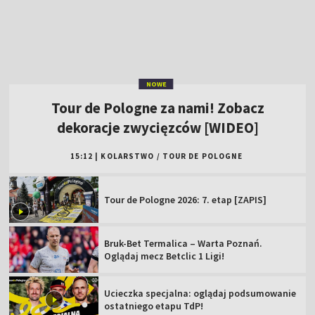
15:12
|
KOLARSTWO
/
TOUR DE POLOGNE
Tour de Pologne 2026: 7. etap [ZAPIS]
Bruk-Bet Termalica – Warta Poznań.
Oglądaj mecz Betclic 1 Ligi!
Ucieczka specjalna: oglądaj podsumowanie
ostatniego etapu TdP!
ŁKS Łódź – Chrobry Głogów. Betclic 1 Liga
[MECZ]
Wrocławska nuda. Trwa fatalna seria
Cracovii...