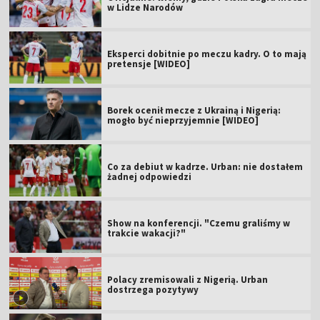
w Lidze Narodów
Eksperci dobitnie po meczu kadry. O to mają
pretensje [WIDEO]
Borek ocenił mecze z Ukrainą i Nigerią:
mogło być nieprzyjemnie [WIDEO]
Co za debiut w kadrze. Urban: nie dostałem
żadnej odpowiedzi
Show na konferencji. "Czemu graliśmy w
trakcie wakacji?"
Polacy zremisowali z Nigerią. Urban
dostrzega pozytywy