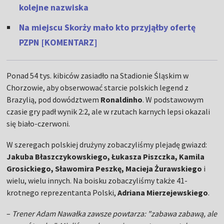
kolejne nazwiska
Na miejscu Skorży mało kto przyjąłby ofertę
PZPN [KOMENTARZ]
Ponad 54 tys. kibiców zasiadło na Stadionie Śląskim w
Chorzowie, aby obserwować starcie polskich legend z
Brazylią, pod dowództwem
Ronaldinho
. W podstawowym
czasie gry padł wynik 2:2, ale w rzutach karnych lepsi okazali
się biało-czerwoni.
W szeregach polskiej drużyny zobaczyliśmy plejadę gwiazd:
Jakuba Błaszczykowskiego, Łukasza Piszczka, Kamila
Grosickiego, Sławomira Peszkę, Macieja Żurawskiego
i
wielu, wielu innych. Na boisku zobaczyliśmy także 41-
krotnego reprezentanta Polski,
Adriana Mierzejewskiego
.
–
Trener Adam Nawałka zawsze powtarza: "zabawa zabawą, ale