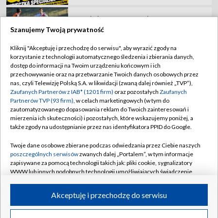
Strzelectwo, ME U23: trap kobiet [ZAPIS]
Szanujemy Twoją prywatność
Kliknij "Akceptuję i przechodzę do serwisu", aby wyrazić zgody na
korzystanie z technologii automatycznego śledzenia i zbierania danych,
TVP
dostęp do informacji na Twoim urządzeniu końcowym i ich
Abonament TVP
Regulamin TVP
przechowywanie oraz na przetwarzanie Twoich danych osobowych przez
nas, czyli Telewizję Polską S.A. w likwidacji (zwaną dalej również „TVP”),
Polityka prywatności
Sklep TVP
Zaufanych Partnerów z IAB* (1201 firm)
oraz pozostałych
Zaufanych
Partnerów TVP (93 firm)
, w celach marketingowych (w tym do
Biuro Reklamy
Moje zgody
zautomatyzowanego dopasowania reklam do Twoich zainteresowań i
mierzenia ich skuteczności) i pozostałych, które wskazujemy poniżej, a
Oferta Handlowa
Biuro reklamy
także zgody na udostępnianie przez nas identyfikatora PPID do Google.
Telegazeta ogłoszenia
Kontakt
Twoje dane osobowe zbierane podczas odwiedzania przez Ciebie naszych
Emisja w TVP
poszczególnych serwisów
zwanych dalej „Portalem”, w tym informacje
zapisywane za pomocą technologii takich jak: pliki cookie, sygnalizatory
Kanały
Rada Programowa
WWW lub innych podobnych technologii umożliwiających świadczenie
dopasowanych i bezpiecznych usług, personalizację treści oraz reklam,
Ogłoszenia przetargowe
udostępnianie funkcji mediów społecznościowych oraz analizowanie
©2026 Telewizja Polska Spółka Akcyjna w likwidacji
Akceptuję i przechodzę do serwisu
ruchu w Internecie.
Akademia Telewizyjna
Informacje o nadawcy
Twoje dane osobowe zbierane podczas odwiedzania przez Ciebie