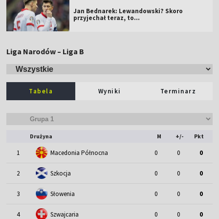
Jan Bednarek: Lewandowski? Skoro
przyjechał teraz, to…
Liga Narodów – Liga B
Tabela
Wyniki
Terminarz
Drużyna
M
+/-
Pkt
1
Macedonia Północna
0
0
0
2
Szkocja
0
0
0
3
Słowenia
0
0
0
4
Szwajcaria
0
0
0