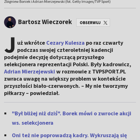
Zbigniew Boniek i Adrian Mierzejewski (fot. Getty Images/TVP Sport)
Bartosz Wieczorek
OBSERWUJ
J
uż wkrótce
Cezary Kulesza
po raz czwarty
podczas swojej czteroletniej kadencji
podejmie decyzję dotyczącą przyszłego
selekcjonera reprezentacji Polski. Były kadrowicz,
Adrian Mierzejewski
w rozmowie z TVPSPORT.PL
zwraca uwagę na większy problem w kontekście
przyszłości biało-czerwonych. – My nie tworzymy
piłkarzy – powiedział.
"Był bliżej niż dziś". Borek mówi o zwrocie akcji
ws. selekcjonera
Oni też nie poprowadzą kadry. Wykruszają się