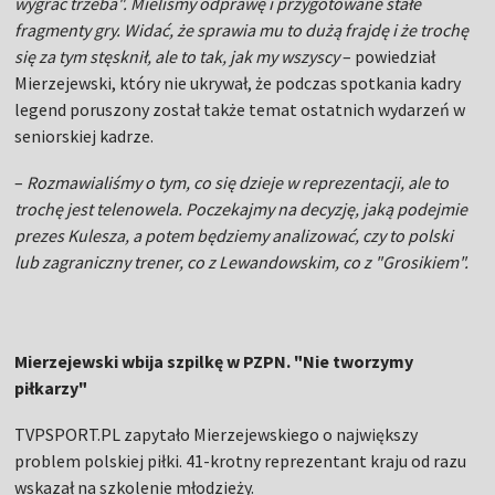
wygrać trzeba". Mieliśmy odprawę i przygotowane stałe
fragmenty gry. Widać, że sprawia mu to dużą frajdę i że trochę
się za tym stęsknił, ale to tak, jak my wszyscy
– powiedział
Mierzejewski, który nie ukrywał, że podczas spotkania kadry
legend poruszony został także temat ostatnich wydarzeń w
seniorskiej kadrze.
–
Rozmawialiśmy o tym, co się dzieje w reprezentacji, ale to
trochę jest telenowela. Poczekajmy na decyzję, jaką podejmie
prezes Kulesza, a potem będziemy analizować, czy to polski
lub zagraniczny trener, co z Lewandowskim, co z "Grosikiem".
Mierzejewski wbija szpilkę w PZPN. "Nie tworzymy
piłkarzy"
TVPSPORT.PL zapytało Mierzejewskiego o największy
problem polskiej piłki. 41-krotny reprezentant kraju od razu
wskazał na szkolenie młodzieży.