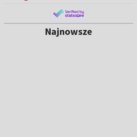
Najnowsze
NOWE
Tour de Pologne za nami! Zobacz
dekoracje zwycięzców [WIDEO]