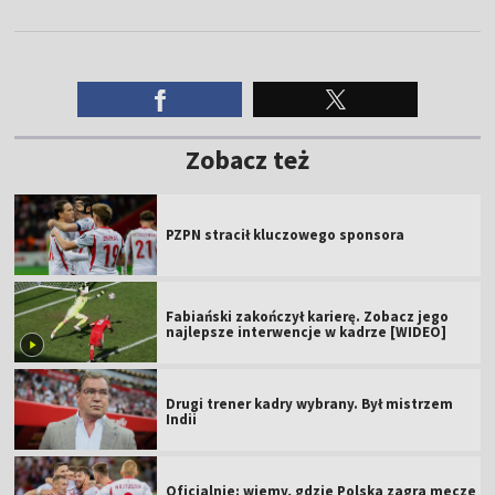
Zobacz też
PZPN stracił kluczowego sponsora
Fabiański zakończył karierę. Zobacz jego
najlepsze interwencje w kadrze [WIDEO]
Drugi trener kadry wybrany. Był mistrzem
Indii
Oficjalnie: wiemy, gdzie Polska zagra mecze