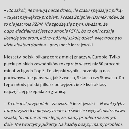
–
Kto szkoli, ile trenują nasze dzieci, ile czasu spędzają z piłką?
– tu jest największy problem. Prezes Zbigniew Boniek mówi, że
to nie jest rola PZPN. Nie zgodzę się z tym. Uważam, że
odpowiedzialność jest po stronie PZPN, bo to oni rozdają
licencję trenerom, którzy później szkolą dzieci, więc trochę to
idzie efektem domina
– przyznał Mierzejewski.
Niestety, polski piłkarz coraz mniej znaczy w Europie. Tylko
pięciu polskich zawodników rozegrało więcej niż 50 procent
minut w ligach Top 5. To kiepski wynik – przebijają nas
porównywalne państwa, jak Szwecja, Szkocja czy Słowacja. Do
tego młody polski piłkarz po wyjeździe z Ekstraklasy
najczęściej przepada za granicą.
–
To nie jest przypadek
– zauważa Mierzejewski. –
Nawet gdyby
tutaj przyszedł najlepszy trener na świecie i wygrał mistrzostwo
świata, to nic nie zmieni tego, że mamy problem na samym
dole. Nie tworzymy piłkarzy. Na każdej pozycji mamy problem.