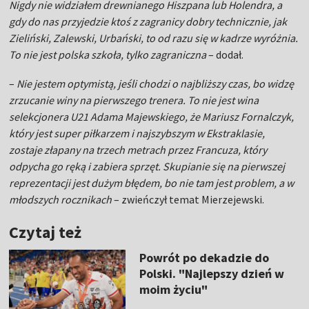
Nigdy nie widziałem drewnianego Hiszpana lub Holendra, a
gdy do nas przyjedzie ktoś z zagranicy dobry technicznie, jak
Zieliński, Zalewski, Urbański, to od razu się w kadrze wyróżnia.
To nie jest polska szkoła, tylko zagraniczna
– dodał.
–
Nie jestem optymistą, jeśli chodzi o najbliższy czas, bo widzę
zrzucanie winy na pierwszego trenera. To nie jest wina
selekcjonera U21 Adama Majewskiego, że Mariusz Fornalczyk,
który jest super piłkarzem i najszybszym w Ekstraklasie,
zostaje złapany na trzech metrach przez Francuza, który
odpycha go ręką i zabiera sprzęt. Skupianie się na pierwszej
reprezentacji jest dużym błędem, bo nie tam jest problem, a w
młodszych rocznikach
– zwieńczył temat Mierzejewski.
Czytaj też
Powrót po dekadzie do
Polski. "Najlepszy dzień w
moim życiu"