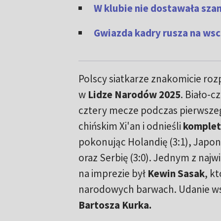
W klubie nie dostawała szan
Gwiazda kadry rusza na wsch
Polscy siatkarze znakomicie rozp
w
Lidze Narodów 2025
. Biało-c
cztery mecze podczas pierwszeg
chińskim Xi'an i odnieśli
komplet
pokonując Holandię (3:1), Japonię
oraz Serbię (3:0). Jednym z naj
na imprezie był
Kewin Sasak
, k
narodowych barwach. Udanie ws
Bartosza Kurka.