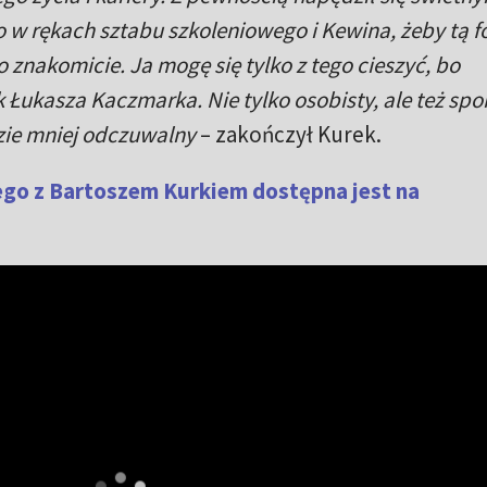
 w rękach sztabu szkoleniowego i Kewina, żeby tą 
 znakomicie. Ja mogę się tylko z tego cieszyć, bo
ukasza Kaczmarka. Nie tylko osobisty, ale też spo
zie mniej odczuwalny
– zakończył Kurek.
go z Bartoszem Kurkiem dostępna jest na