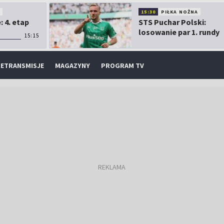
O
15:30
PIŁKA NOŻNA
 4. etap
STS Puchar Polski:
losowanie par 1. rundy
15:15
ETRANSMISJE
MAGAZYNY
PROGRAM TV