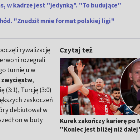
s, w kadrze jest "jedynką". "To budujące"
ód. "Znudził mnie format polskiej ligi"
Czytaj też
oczęli rywalizację
zerwoni rozegrali
o turnieju w
 zwycięstw
,
 (3:1), Turcję (3:0)
większych zaskoczeń
tóry debiutował w
zedł on w buty
Kurek zakończy karierę po 
"Koniec jest bliżej niż dalej