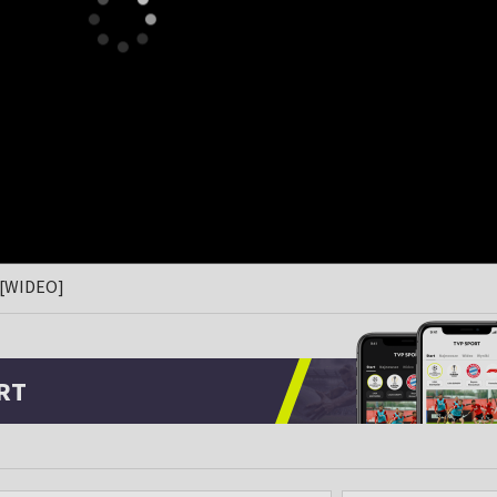
j [WIDEO]
RT