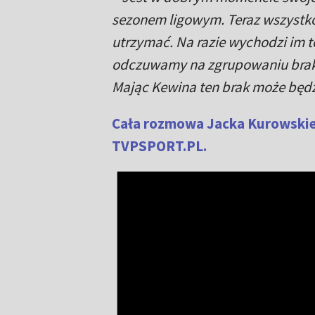
sezonem ligowym. Teraz wszystko
utrzymać. Na razie wychodzi im to
odczuwamy na zgrupowaniu brak Ł
Mając Kewina ten brak może będ
Cała rozmowa Jacka Kurowskie
TVPSPORT.PL.