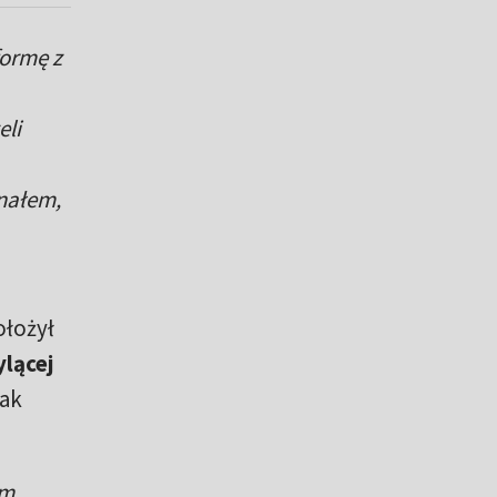
formę z
eli
znałem,
ołożył
ylącej
sak
ym