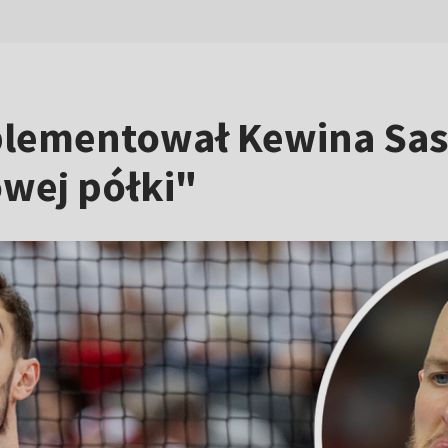
plementował Kewina Sas
wej półki"