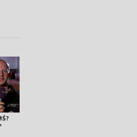
MŚ?
"