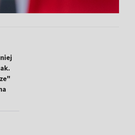
niej
ak.
ze"
na