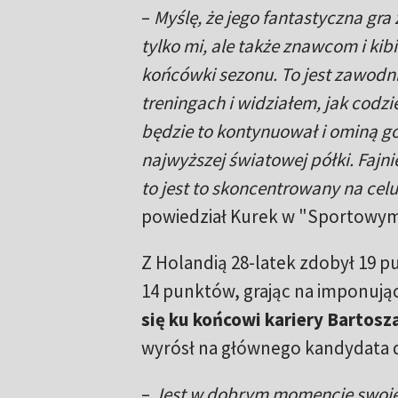
–
Myślę, że jego fantastyczna gr
tylko mi, ale także znawcom i ki
końcówki sezonu. To jest zawodn
treningach i widziałem, jak codzi
będzie to kontynuował i ominą go
najwyższej światowej półki. Fajnie
to jest to skoncentrowany na cel
powiedział Kurek w "Sportowym
Z Holandią 28-latek zdobył 19 pu
14 punktów, grając na imponują
się ku końcowi kariery Bartosz
wyrósł na głównego kandydata d
–
Jest w dobrym momencie swojego