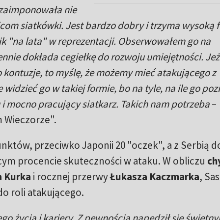
a zaimponowała nie
bicom siatkówki. Jest bardzo dobry i trzyma wysoką 
ik "na lata" w reprezentacji. Obserwowałem go na
ennie dokłada cegiełkę do rozwoju umiejętności. Jeż
 kontuzje, to myślę, że możemy mieć atakującego z
 widzieć go w takiej formie, bo na tyle, na ile go po
u i mocno pracujący siatkarz. Takich nam potrzeba
–
 Wieczorze".
nktów, przeciwko Japonii 20 "oczek", a z Serbią d
cym procencie skuteczności w ataku. W obliczu
ch
a Kurka
i rocznej przerwy
Łukasza Kaczmarka
, Sa
o roli atakującego.
 życia i kariery. Z pewnością napędził się świetn