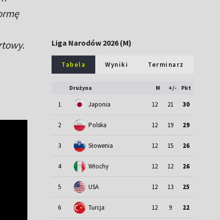
formę
Liga Narodów 2026 (M)
rtowy.
Tabela
Wyniki
Terminarz
Drużyna
M
+/-
Pkt
1
Japonia
12
21
30
2
Polska
12
19
29
3
Słowenia
12
15
26
4
Włochy
12
12
26
5
USA
12
13
25
6
Turcja
12
9
22