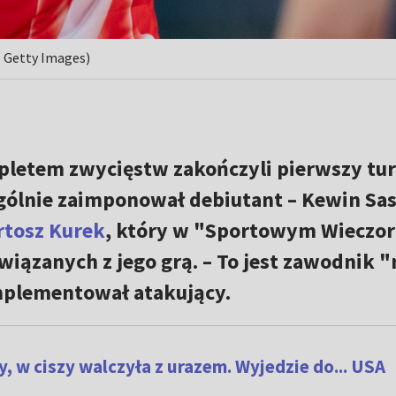
. Getty Images)
mpletem zwycięstw zakończyli pierwszy tur
ególnie zaimponował debiutant – Kewin Sas
rtosz Kurek
, który w "Sportowym Wieczor
wiązanych z jego grą. – To jest zawodnik "
omplementował atakujący.
 w ciszy walczyła z urazem. Wyjedzie do... USA