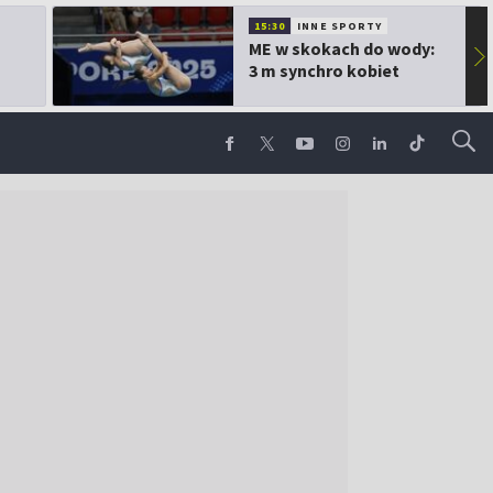
15:30
INNE SPORTY
ME w skokach do wody:
▶
3 m synchro kobiet