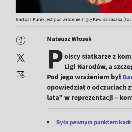
Bartosz Kurek jest pod wrażeniem gry Kewina Sasaka (fot
Mateusz Włosek
P
olscy siatkarze z ko
Ligi Narodów, a szcz
Pod jego wrażeniem był
Ba
opowiedział o odczuciach z
lata" w reprezentacji – k
Była pewnym punktem kadry,