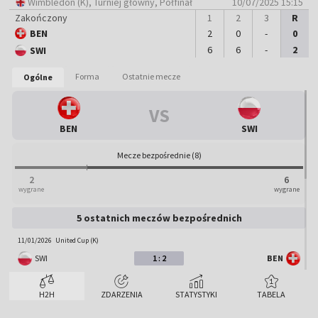
Wimbledon (K)
, Turniej główny, Półfinał
10/07/2025 15:15
Zakończony
1
2
3
R
BEN
2
0
-
0
Mecz zakończony
6
6
-
2
SWI
0
2
:
-
-
-
-
:
:
Forma
Ostatnie mecze
Ogólne
BEN
SWI
VS
BEN
SWI
Mecze bezpośrednie (8)
2
6
wygrane
wygrane
5 ostatnich meczów bezpośrednich
11/01/2026
United Cup (K)
SWI
1 : 2
BEN
09/10/2025
Wuhan (K)
H2H
ZDARZENIA
STATYSTYKI
TABELA
BEN
0 : 2
SWI