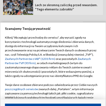
Lech ze skromną zaliczką przed rewanżem.
"Tego elementu zabrakło"
Szanujemy Twoją prywatność
TVP
Kliknij "Akceptuję i przechodzę do serwisu", aby wyrazić zgody na
Abonament TVP
Regulamin TVP
korzystanie z technologii automatycznego śledzenia i zbierania danych,
dostęp do informacji na Twoim urządzeniu końcowym i ich
Polityka prywatności
Sklep TVP
przechowywanie oraz na przetwarzanie Twoich danych osobowych przez
nas, czyli Telewizję Polską S.A. w likwidacji (zwaną dalej również „TVP”),
Biuro Reklamy
Moje zgody
Zaufanych Partnerów z IAB* (1201 firm)
oraz pozostałych
Zaufanych
Partnerów TVP (93 firm)
, w celach marketingowych (w tym do
Oferta Handlowa
Biuro reklamy
zautomatyzowanego dopasowania reklam do Twoich zainteresowań i
mierzenia ich skuteczności) i pozostałych, które wskazujemy poniżej, a
Telegazeta ogłoszenia
Kontakt
także zgody na udostępnianie przez nas identyfikatora PPID do Google.
Emisja w TVP
Twoje dane osobowe zbierane podczas odwiedzania przez Ciebie naszych
Kanały
Rada Programowa
poszczególnych serwisów
zwanych dalej „Portalem”, w tym informacje
zapisywane za pomocą technologii takich jak: pliki cookie, sygnalizatory
Ogłoszenia przetargowe
WWW lub innych podobnych technologii umożliwiających świadczenie
©2026 Telewizja Polska Spółka Akcyjna w likwidacji
dopasowanych i bezpiecznych usług, personalizację treści oraz reklam,
Akademia Telewizyjna