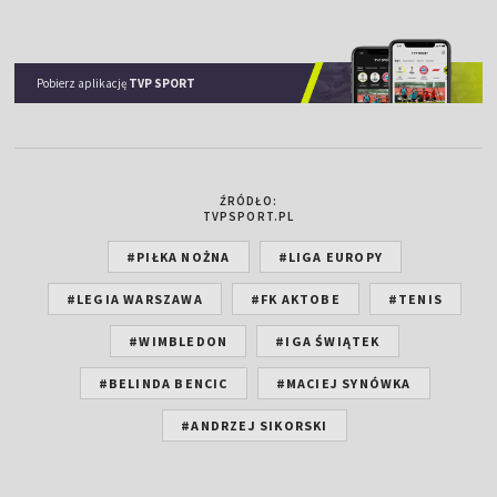
10/07/2025
Wimbledon (K)
BEN
0 : 2
SWI
Pobierz aplikację
TVP SPORT
09/07/2023
Wimbledon (K)
SWI
2 : 1
BEN
16/02/2023
Doha (K)
SWI
1 : 0
BEN
ŹRÓDŁO:
TVPSPORT.PL
#PIŁKA NOŻNA
#LIGA EUROPY
#LEGIA WARSZAWA
#FK AKTOBE
#TENIS
#WIMBLEDON
#IGA ŚWIĄTEK
#BELINDA BENCIC
#MACIEJ SYNÓWKA
#ANDRZEJ SIKORSKI